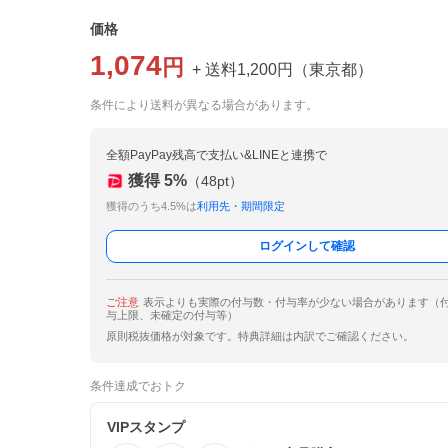
価格
1,074
円
+ 送料
1,200
円
（
東京都
）
条件により送料が異なる場合があります。
全額PayPay残高で支払い&LINEと連携で
獲得
5
%
（
48
pt）
獲得のうち4.5%は
利用先・期間限定
ログインして確認
ご注意
表示よりも実際の付与数・付与率が少ない場合があります（
与上限、未確定の付与等）
原則税抜価格が対象です。特典詳細は内訳でご確認ください。
条件達成でおトク
VIPスタンプ