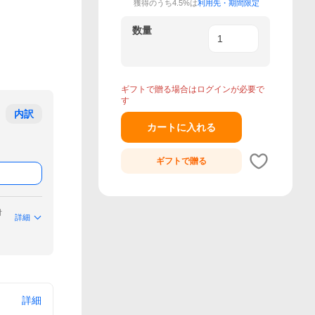
獲得のうち4.5%は
利用先・期間限定
数量
ギフトで贈る場合はログインが必要で
す
内訳
カートに入れる
ギフトで
贈る
付
詳細
詳細