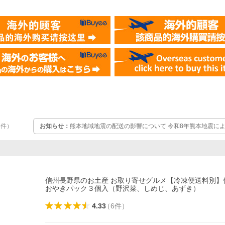
）
お知らせ：
熊本地域地震の配送の影響について 令和8年熊本地震により、お亡くなりになられた方々
8
件
）
に深く哀悼の意を表しますとともに、被災された皆さまに心よりお見
の影響により、現在、一部地域を発着するお荷物のお届けに遅れが生
惑をおかけして申し訳ございませんが予めご了承いただきます様宜
信州長野県のお土産 お取り寄せグルメ【冷凍便送料別】
おやきパック３個入（野沢菜、しめじ、あずき）
4.33
（
6
件
）