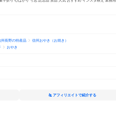
 菓子折り 心ばかり 寸志 記念品 景品 人気 おすすめ インスタ映え 業務
信州長野の特産品
信州おやき（お焼き）
子
おやき
アフィリエイトで紹介する