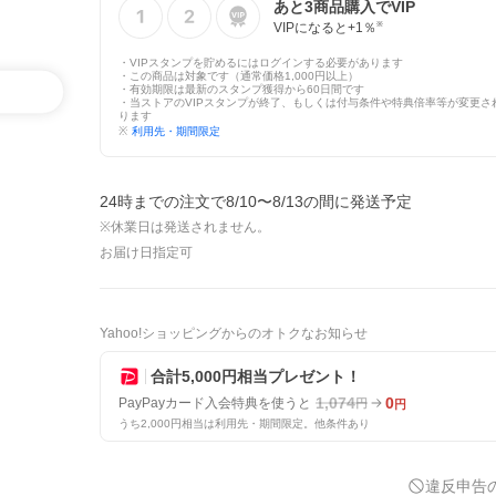
あと
3
商品購入でVIP
VIPになると+
1
％
※
・VIPスタンプを貯めるにはログインする必要があります
・この商品は対象です（通常価格1,000円以上）
・有効期限は最新のスタンプ獲得から60日間です
・当ストアのVIPスタンプが終了、もしくは付与条件や特典倍率等が変更さ
ります
※
利用先・期間限定
24時までの注文で8/10〜8/13の間に発送予定
※休業日は発送されません。
お届け日指定可
Yahoo!ショッピングからのオトクなお知らせ
合計5,000円相当プレゼント！
1,074
0
PayPayカード入会特典を使うと
円
円
うち2,000円相当は利用先・期間限定。他条件あり
違反申告