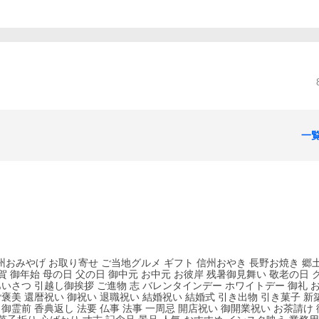
一
州おみやげ お取り寄せ ご当地グルメ ギフト 信州おやき 長野お焼き 郷
御年始 母の日 父の日 御中元 お中元 お彼岸 残暑御見舞い 敬老の日 
あいさつ 引越し御挨拶 ご進物 志 バレンタインデー ホワイトデー 御礼 
ご褒美 還暦祝い 御祝い 退職祝い 結婚祝い 結婚式 引き出物 引き菓子 新
 御霊前 香典返し 法要 仏事 法事 一周忌 開店祝い 御開業祝い お茶請け 