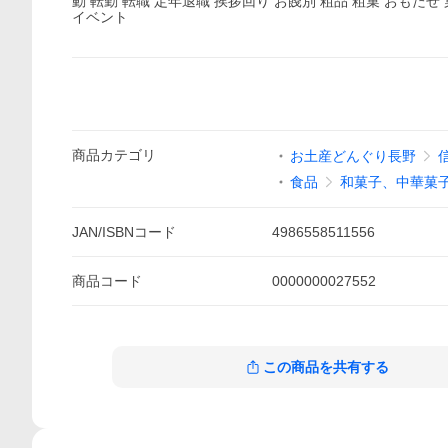
動 転勤 転職 定年退職 挨拶回り お餞別 粗品 粗菓 おもたせ
イベント
商品
カテゴリ
お土産どんぐり長野
食品
和菓子、中華菓
JAN/ISBNコード
4986558511556
商品
コード
0000000027552
この商品を共有する