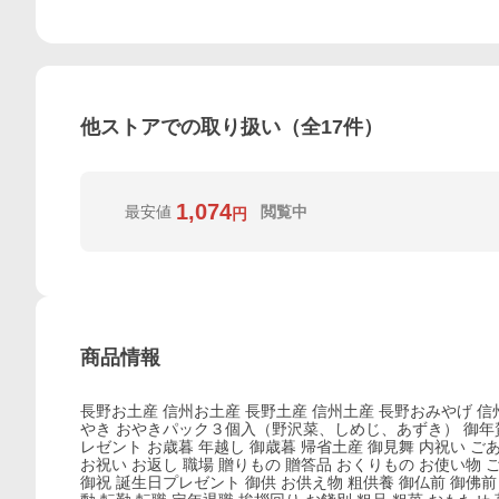
他ストアでの取り扱い（全
17
件）
1,074
最安値
閲覧中
円
商品情報
長野お土産 信州お土産 長野土産 信州土産 長野おみやげ 信
やき おやきパック３個入（野沢菜、しめじ、あずき） 御年賀 
レゼント お歳暮 年越し 御歳暮 帰省土産 御見舞 内祝い ご
お祝い お返し 職場 贈りもの 贈答品 おくりもの お使い物 
御祝 誕生日プレゼント 御供 お供え物 粗供養 御仏前 御佛前