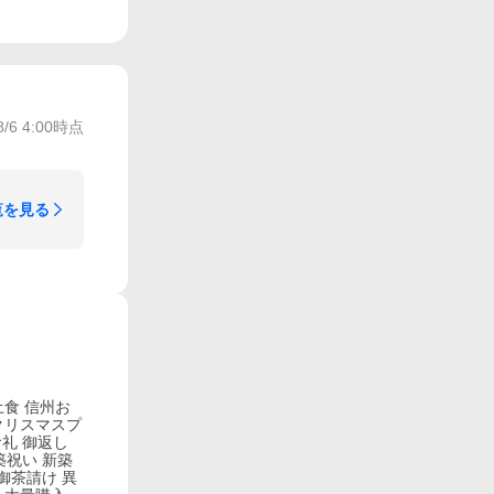
8/6 4:00
時点
覧を見る
土食 信州お
クリスマスプ
お礼 御返し
築祝い 新築
御茶請け 異