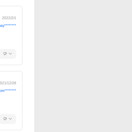
2022/2/1
ay********
021/12/28
pm********