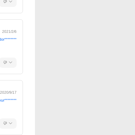
2021/2/6
dor********
2020/9/17
kur********