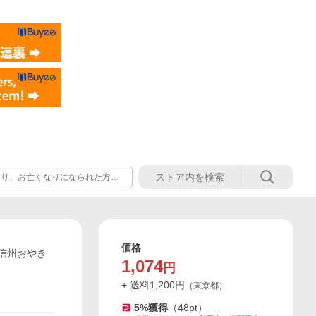
舞い申し上げます。?この地震
じております。 お客様にはご迷
しくお願いいたします。
価格
信州おやき
1,074
円
+ 送料
1,200
円
（
東京都
）
5
%獲得
（
48
pt）