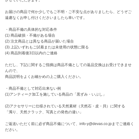
させていただきます。

お届けの商品で何か少しでもご不明・ご不安な点がありましたら、どうぞご
遠慮なくお申し付けくださいましたら幸いです。

・商品不備の具体的な対応条件

(1) 商品破損・不備がある場合

(2) 注文商品とは異なる商品が届いた場合

(3) 上記いずれもご試着または未使用の状態に限る

(4) 商品到着後3日以内のご連絡

ただし、下記に関するご指摘は商品不備としての返品交換はお受けできませ
んので、

商品説明をよくお確かめの上ご購入ください。

・商品不備として対応出来ない例

(1)アンティーク加工を施している商品の「黒ずみ・いぶし」

(2)アクセサリーに仕様されている天然素材（天然石・皮・貝）に関する

「濁り、天然クラック、写真との発色の違い」

ご返送いただく前に必ず商品不備について、info-y@devas.co.jpまでご連絡く
ださい。
