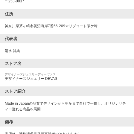
〒
253-0037
住所
神奈川県茅ヶ崎市菱沼海岸7番66-209マリブコート茅ケ崎
代表者
清水 祥典
ストア名
デザイナーズジュエリーディーヴァス
デザイナーズジュエリー DEVAS
ストア紹介
Made in Japanの品質でデザインから生産まで自社で一貫し、オリジナリテ
ィー溢れる商品を展開
備考