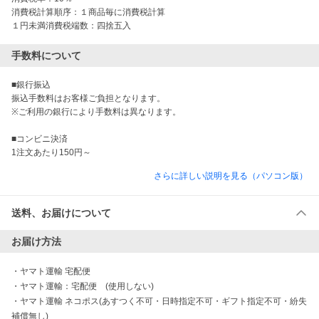
消費税計算順序：１商品毎に消費税計算 

１円未満消費税端数：四捨五入
手数料について
■銀行振込

振込手数料はお客様ご負担となります。

※ご利用の銀行により手数料は異なります。

■コンビニ決済

1注文あたり150円～
さらに詳しい説明を見る（パソコン版）
送料、お届けについて
お届け方法
・
ヤマト運輸 宅配便
・
ヤマト運輸：宅配便　(使用しない)
・
ヤマト運輸 ネコポス(あすつく不可・日時指定不可・ギフト指定不可・紛失
補償無し)