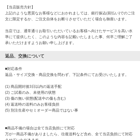
【当店販売方針】

上記のような悪質なお客様などにおかれましては、銀行振込(前払い)でのご注
文に限定するか、ご注文自体をお断りさせていただく場合も御座います。

当店では、通常通りお取引いただいているお客様へ向けたサービスを高い水
準にて提供したく、このような内容を記載いたしました事、何卒ご理解ご了
返品、交換について
■対応条件

返品・サイズ交換・商品交換を問わず、下記条件にてお受けいたします。

(1) 商品開封後3日以内の返送手配

(2) ご試着のみ、未使用の状態

(3) 傷の無い状態(配送中の傷も含む)

(4) 返送時の送料のみお客様負担

(5) 別注生産やセミオーダー商品ではない事

■商品不備の場合は全て当店負担にて対応

万が一商品不備がありましたら、往復送料など含め、全て当店負担にて対応