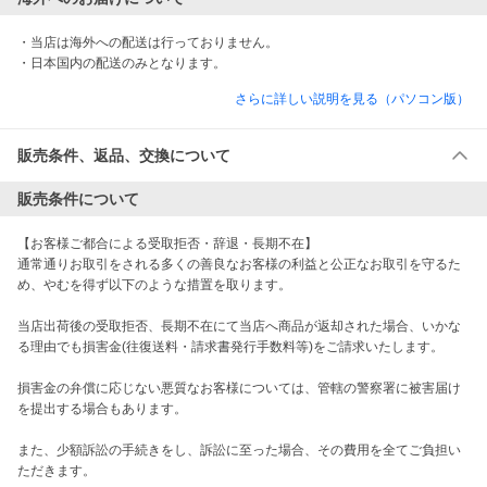
・当店は海外への配送は行っておりません。

・日本国内の配送のみとなります。
さらに詳しい説明を見る（パソコン版）
販売条件、返品、交換について
販売条件について
【お客様ご都合による受取拒否・辞退・長期不在】

通常通りお取引をされる多くの善良なお客様の利益と公正なお取引を守るた
め、やむを得ず以下のような措置を取ります。

当店出荷後の受取拒否、長期不在にて当店へ商品が返却された場合、いかな
る理由でも損害金(往復送料・請求書発行手数料等)をご請求いたします。

損害金の弁償に応じない悪質なお客様については、管轄の警察署に被害届け
を提出する場合もあります。

また、少額訴訟の手続きをし、訴訟に至った場合、その費用を全てご負担い
ただきます。
