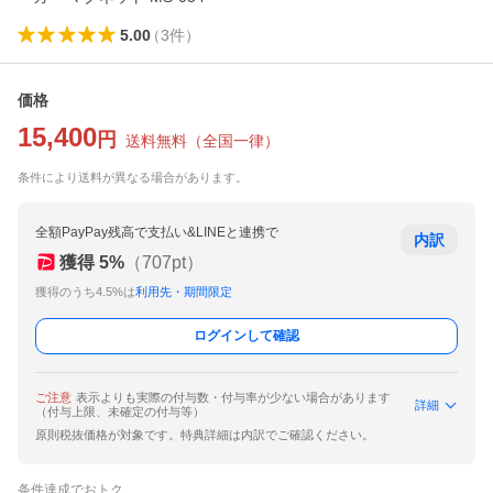
5.00
（
3
件
）
価格
15,400
円
送料無料
（
全国一律
）
条件により送料が異なる場合があります。
全額PayPay残高で支払い&LINEと連携で
内訳
獲得
5
%
（
707
pt）
獲得のうち4.5%は
利用先・期間限定
ログインして確認
ご注意
表示よりも実際の付与数・付与率が少ない場合があります
詳細
（付与上限、未確定の付与等）
原則税抜価格が対象です。特典詳細は内訳でご確認ください。
条件達成でおトク