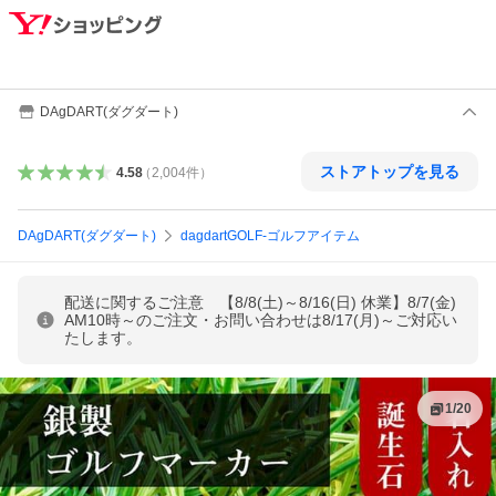
DAgDART(ダグダート)
ストアトップを見る
4.58
（
2,004
件
）
DAgDART(ダグダート)
dagdartGOLF-ゴルフアイテム
配送に関するご注意 【8/8(土)～8/16(日) 休業】8/7(金)
AM10時～のご注文・お問い合わせは8/17(月)～ご対応い
たします。
1
/
20