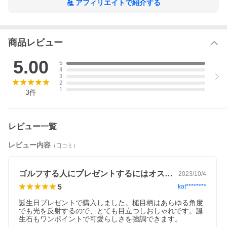
アフィリエイトで紹介する
お好みの刻印内容と選べる誕生石をセット！
シルバー925を使用した、こだわりの銀製ボールマーカー。
シンプルだけど大人の落ち着いた雰囲気のボールマーカー。
商品レビュー
ゴルフの必需品であるボールマーカーに、お父さん・大切な方の
お名前やメッセージを
無料刻印!!
ゴルフ場で注目間違いなしのボールマーカー！
5.00
5
4
3
■素材：Silver925 + 誕生石(2.5mm)
2
1
3
件
◆厚み：約2.4mm
◆縦幅：約22.8mm
◆横幅：約22.8mm
◆重量：約7.3g
レビュー一覧
◆刻印：可
レビュー内容
（口コミ）
ゴルフする人にプレゼントするにはオススメ
2023/10/4
5
kat********
誕生日プレゼントで購入しました。槌目柄はあらゆる角度
でも光を反射するので、とても目立つしおしゃれです。誕
生石もワンポイントで可愛らしさを強調できます。