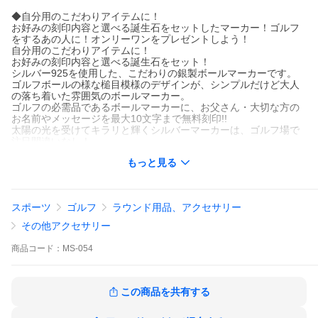
◆自分用のこだわりアイテムに！
お好みの刻印内容と選べる誕生石をセットしたマーカー！ゴルフ
をするあの人に！オンリーワンをプレゼントしよう！
自分用のこだわりアイテムに！
お好みの刻印内容と選べる誕生石をセット！
シルバー925を使用した、こだわりの銀製ボールマーカーです。
ゴルフボールの様な槌目模様のデザインが、シンプルだけど大人
の落ち着いた雰囲気のボールマーカー。
ゴルフの必需品であるボールマーカーに、お父さん・大切な方の
お名前やメッセージを最大10文字まで無料刻印!!
太陽の光を受けてキラリと輝くシルバーマーカーは、ゴルフ場で
注目間違いなし！
もっと見る
表面に凸凹をつけた槌目デザインは性質上、刻印が薄く感じる場
合があります。
さりげなく刻印をお入れしたい方はピッタリのデザインとなりま
す。
スポーツ
ゴルフ
ラウンド用品、アクセサリー
#ゴルフマーカー #マグネット #名入れ #誕生石 #シルバー925 #お
その他アクセサリー
しゃれ #高級 #手作り #オリジナル #ブランド #人気 #コンペ #景
品 #ギフト #贈答品 #プレゼント #父の日 #母の日 #誕生日 #還暦
商品
コード：
MS-054
祝い #喜寿 #米寿 #退職祝い #送別
◆自分用のこだわりアイテムに！
お好みの刻印内容と選べる誕生石をセットしたマーカー！ゴルフ
この商品を共有する
をするあの人に！オンリーワンをプレゼントしよう！
自分用のこだわりアイテムに！