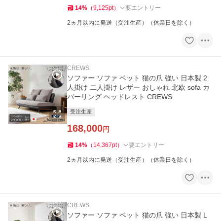
14
%
（
9,125
pt
）
要エントリー
2ヵ月以内に発送（受注生産）（休業日を除く）
CREWS
ソファー ソファ ペット 猫の爪 強い 日本製 2
人掛け 二人掛け レザー おしゃれ 北欧 sofa カ
バーリング ヘッドレスト CREWS
受注生産
168,000
円
14
%
（
14,367
pt
）
要エントリー
2ヵ月以内に発送（受注生産）（休業日を除く）
CREWS
ソファー ソファ ペット 猫の爪 強い 日本製 L