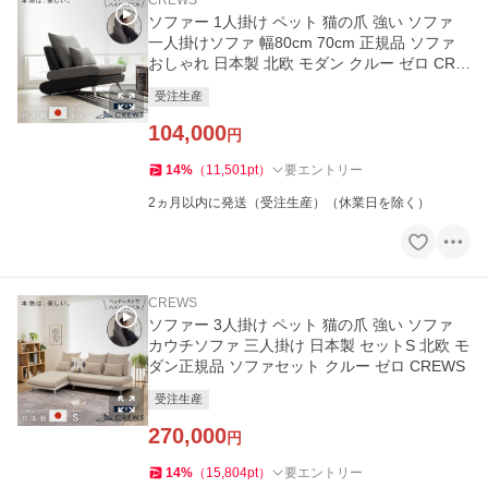
CREWS
ソファー 1人掛け ペット 猫の爪 強い ソファ
一人掛けソファ 幅80cm 70cm 正規品 ソファ
おしゃれ 日本製 北欧 モダン クルー ゼロ CRE
WS
受注生産
104,000
円
14
%
（
11,501
pt
）
要エントリー
2ヵ月以内に発送（受注生産）（休業日を除く）
CREWS
ソファー 3人掛け ペット 猫の爪 強い ソファ
カウチソファ 三人掛け 日本製 セットS 北欧 モ
ダン正規品 ソファセット クルー ゼロ CREWS
受注生産
270,000
円
14
%
（
15,804
pt
）
要エントリー