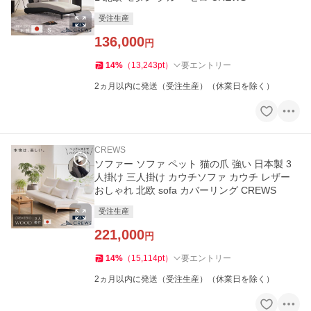
受注生産
136,000
円
14
%
（
13,243
pt
）
要エントリー
2ヵ月以内に発送（受注生産）（休業日を除く）
CREWS
ソファー ソファ ペット 猫の爪 強い 日本製 3
人掛け 三人掛け カウチソファ カウチ レザー
おしゃれ 北欧 sofa カバーリング CREWS
受注生産
221,000
円
14
%
（
15,114
pt
）
要エントリー
2ヵ月以内に発送（受注生産）（休業日を除く）