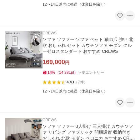
12〜14日以内に発送（休業日を除く）
CREWS
ソファ ソファー ソファ ペット 猫の爪 強い 北
欧 おしゃれ セット カウチソファ モダン クル
ーゼロスタンダード おすすめ CREWS
169,000
円
14
%
（
14,381
pt
）
要エントリー
4.43
（
7
件
）
12〜14日以内に発送（休業日を除く）
CREWS
ソファ ソファー 3人掛け 三人掛け カウチソフ
ァ リビング ファブリック 開梱設置 収納付き
おしゃれ 北欧 モダン ベロニカ おすすめ CRE