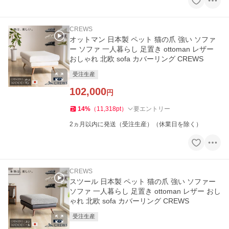
CREWS
オットマン 日本製 ペット 猫の爪 強い ソファ
ー ソファ 一人暮らし 足置き ottoman レザー
おしゃれ 北欧 sofa カバーリング CREWS
受注生産
102,000
円
14
%
（
11,318
pt
）
要エントリー
2ヵ月以内に発送（受注生産）（休業日を除く）
CREWS
スツール 日本製 ペット 猫の爪 強い ソファー
ソファ 一人暮らし 足置き ottoman レザー おし
ゃれ 北欧 sofa カバーリング CREWS
受注生産