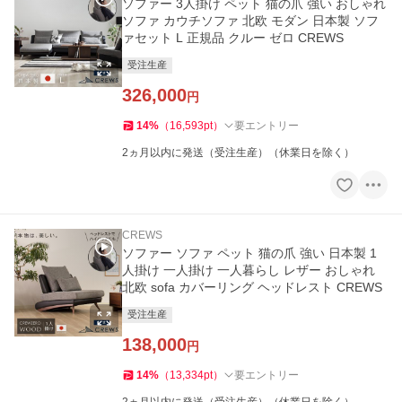
ソファー 3人掛け ペット 猫の爪 強い おしゃれ
ソファ カウチソファ 北欧 モダン 日本製 ソフ
ァセット L 正規品 クルー ゼロ CREWS
受注生産
326,000
円
14
%
（
16,593
pt
）
要エントリー
2ヵ月以内に発送（受注生産）（休業日を除く）
CREWS
ソファー ソファ ペット 猫の爪 強い 日本製 1
人掛け 一人掛け 一人暮らし レザー おしゃれ
北欧 sofa カバーリング ヘッドレスト CREWS
受注生産
138,000
円
14
%
（
13,334
pt
）
要エントリー