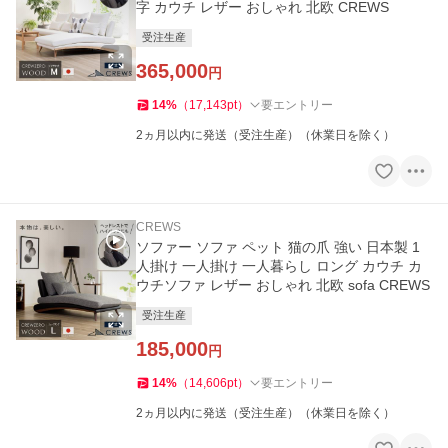
字 カウチ レザー おしゃれ 北欧 CREWS
受注生産
365,000
円
14
%
（
17,143
pt
）
要エントリー
2ヵ月以内に発送（受注生産）（休業日を除く）
CREWS
ソファー ソファ ペット 猫の爪 強い 日本製 1
人掛け 一人掛け 一人暮らし ロング カウチ カ
ウチソファ レザー おしゃれ 北欧 sofa CREWS
受注生産
185,000
円
14
%
（
14,606
pt
）
要エントリー
2ヵ月以内に発送（受注生産）（休業日を除く）