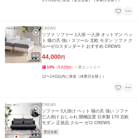
3ヵ月以内に発送（受注生産）（休業日を除く）
CREWS
ソファ ソファー 1人掛 一人掛 オットマン ペッ
ト 猫の爪 強い スツール 北欧 モダン ソファ ク
ルーゼロスタンダード おすすめ CREWS
44,000
円
14
%
（
5,620
pt
）
要エントリー
12〜14日以内に発送（休業日を除く）
CREWS
ソファー 3人掛け ペット 猫の爪 強い ソファ
三人掛け おしゃれ 開梱設置 日本製 170 北欧
モダン 正規品 クルー ゼロ CREWS
受注生産