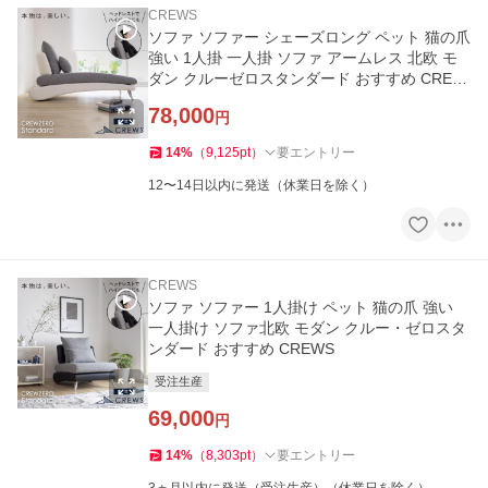
CREWS
ソファ ソファー シェーズロング ペット 猫の爪
強い 1人掛 一人掛 ソファ アームレス 北欧 モ
ダン クルーゼロスタンダード おすすめ CREW
S
78,000
円
14
%
（
9,125
pt
）
要エントリー
12〜14日以内に発送（休業日を除く）
CREWS
ソファ ソファー 1人掛け ペット 猫の爪 強い
一人掛け ソファ北欧 モダン クルー・ゼロスタ
ンダード おすすめ CREWS
受注生産
69,000
円
14
%
（
8,303
pt
）
要エントリー