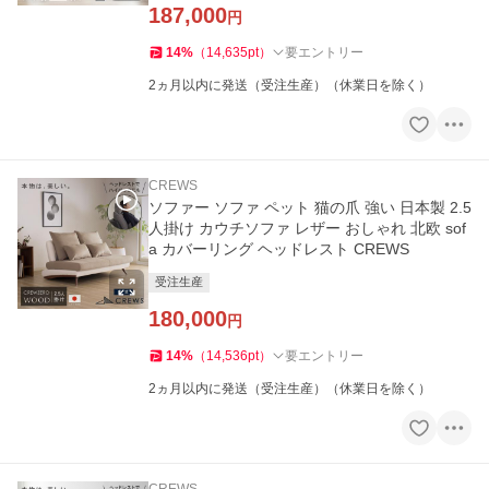
187,000
円
14
%
（
14,635
pt
）
要エントリー
2ヵ月以内に発送（受注生産）（休業日を除く）
CREWS
ソファー ソファ ペット 猫の爪 強い 日本製 2.5
人掛け カウチソファ レザー おしゃれ 北欧 sof
a カバーリング ヘッドレスト CREWS
受注生産
180,000
円
14
%
（
14,536
pt
）
要エントリー
2ヵ月以内に発送（受注生産）（休業日を除く）