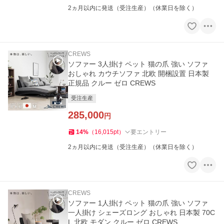
2ヵ月以内に発送（受注生産）（休業日を除く）
CREWS
ソファー 3人掛け ペット 猫の爪 強い ソファ
おしゃれ カウチソファ 北欧 開梱設置 日本製
正規品 クルー ゼロ CREWS
受注生産
285,000
円
14
%
（
16,015
pt
）
要エントリー
2ヵ月以内に発送（受注生産）（休業日を除く）
CREWS
ソファー 1人掛け ペット 猫の爪 強い ソファ
一人掛け シェーズロング おしゃれ 日本製 70C
L 北欧 モダン クルー ゼロ CREWS