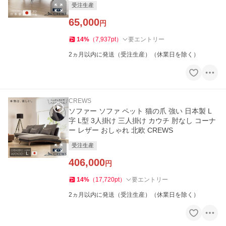
受注生産
65,000
円
14
%
（
7,937
pt
）
要エントリー
2ヵ月以内に発送（受注生産）（休業日を除く）
CREWS
ソファー ソファ ペット 猫の爪 強い 日本製 L
字 L型 3人掛け 三人掛け カウチ 肘なし コーナ
ー レザー おしゃれ 北欧 CREWS
受注生産
406,000
円
14
%
（
17,720
pt
）
要エントリー
2ヵ月以内に発送（受注生産）（休業日を除く）