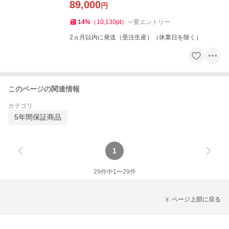
89,000
円
14
%
（
10,130
pt
）
要エントリー
2ヵ月以内に発送（受注生産）（休業日を除く）
このページの関連情報
カテゴリ
5年間保証商品
1
29
件中
1
〜
29
件
ページ上部に戻る