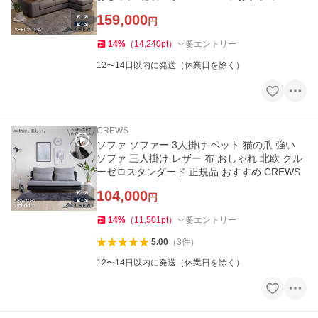
WS
159,000
円
14
%
（
14,240
pt
）
要エントリー
12〜14日以内に発送（休業日を除く）
CREWS
ソファ ソファー 3人掛け ペット 猫の爪 強い
ソファ 三人掛け レザー 布 おしゃれ 北欧 クル
ーゼロスタンダード 正規品 おすすめ CREWS
104,000
円
14
%
（
11,501
pt
）
要エントリー
5.00
（
3
件
）
12〜14日以内に発送（休業日を除く）