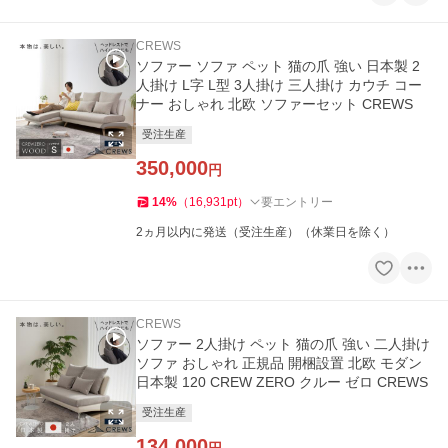
CREWS
ソファー ソファ ペット 猫の爪 強い 日本製 2
人掛け L字 L型 3人掛け 三人掛け カウチ コー
ナー おしゃれ 北欧 ソファーセット CREWS
受注生産
350,000
円
14
%
（
16,931
pt
）
要エントリー
2ヵ月以内に発送（受注生産）（休業日を除く）
CREWS
ソファー 2人掛け ペット 猫の爪 強い 二人掛け
ソファ おしゃれ 正規品 開梱設置 北欧 モダン
日本製 120 CREW ZERO クルー ゼロ CREWS
受注生産
134,000