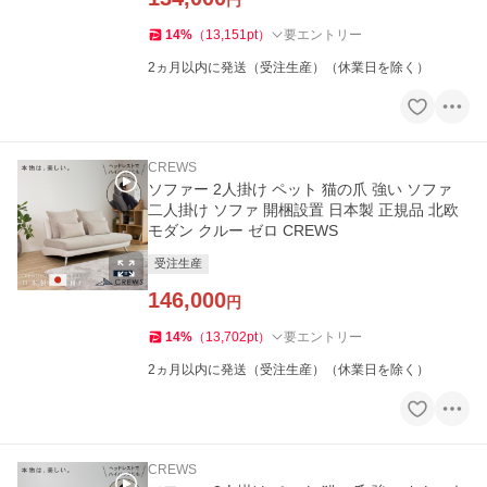
円
14
%
（
13,151
pt
）
要エントリー
2ヵ月以内に発送（受注生産）（休業日を除く）
CREWS
ソファー 2人掛け ペット 猫の爪 強い ソファ
二人掛け ソファ 開梱設置 日本製 正規品 北欧
モダン クルー ゼロ CREWS
受注生産
146,000
円
14
%
（
13,702
pt
）
要エントリー
2ヵ月以内に発送（受注生産）（休業日を除く）
CREWS