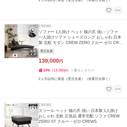
2ヵ月以内に発送（受注生産）（休業日を除く）
CREWS
ソファー 1人掛け ペット 猫の爪 強い ソファ
一人掛けソファ シェーズロング おしゃれ 日本
製 北欧 モダン CREW ZERO クルー ゼロ CRE
WS
受注生産
139,000
円
14
%
（
13,380
pt
）
要エントリー
2ヵ月以内に発送（受注生産）（休業日を除く）
CREWS
スツール ペット 猫の爪 強い 日本製 1人掛け
おしゃれ 北欧 正規品 通常宅配 ソファ CREW
ZERO-ST クルー・ゼロ CREWS