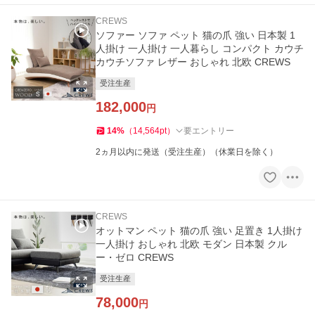
CREWS
ソファー ソファ ペット 猫の爪 強い 日本製 1
人掛け 一人掛け 一人暮らし コンパクト カウチ
カウチソファ レザー おしゃれ 北欧 CREWS
受注生産
182,000
円
14
%
（
14,564
pt
）
要エントリー
2ヵ月以内に発送（受注生産）（休業日を除く）
CREWS
オットマン ペット 猫の爪 強い 足置き 1人掛け
一人掛け おしゃれ 北欧 モダン 日本製 クル
ー・ゼロ CREWS
受注生産
78,000
円