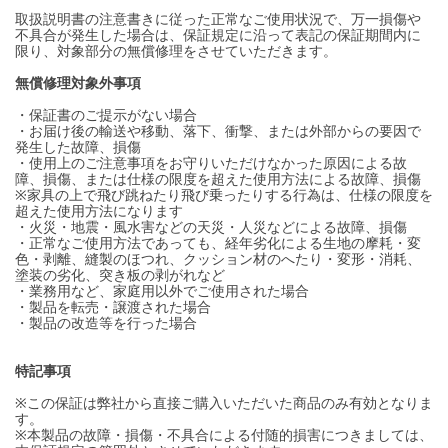
取扱説明書の注意書きに従った正常なご使用状況で、万一損傷や
不具合が発生した場合は、保証規定に沿って表記の保証期間内に
限り、対象部分の無償修理をさせていただきます。
無償修理対象外事項
・保証書のご提示がない場合
・お届け後の輸送や移動、落下、衝撃、または外部からの要因で
発生した故障、損傷
・使用上のご注意事項をお守りいただけなかった原因による故
障、損傷、または仕様の限度を超えた使用方法による故障、損傷
※家具の上で飛び跳ねたり飛び乗ったりする行為は、仕様の限度を
超えた使用方法になります
・火災・地震・風水害などの天災・人災などによる故障、損傷
・正常なご使用方法であっても、経年劣化による生地の摩耗・変
色・剥離、縫製のほつれ、クッション材のへたり・変形・消耗、
塗装の劣化、突き板の剥がれなど
・業務用など、家庭用以外でご使用された場合
・製品を転売・譲渡された場合
・製品の改造等を行った場合
特記事項
※この保証は弊社から直接ご購入いただいた商品のみ有効となりま
す。
※本製品の故障・損傷・不具合による付随的損害につきましては、