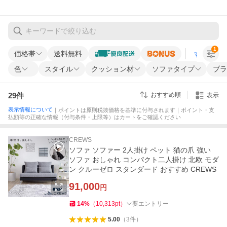
1
価格帯
送料無料
すべての条
色
スタイル
クッション材
ソファタイプ
ブラ
29
件
おすすめ順
表示
表示情報について
｜ポイントは原則税抜価格を基準に付与されます｜ポイント・支
払額等の正確な情報（付与条件・上限等）はカートをご確認ください
CREWS
ソファ ソファー 2人掛け ペット 猫の爪 強い
ソファ おしゃれ コンパクト二人掛け 北欧 モダ
ン クルーゼロ スタンダード おすすめ CREWS
91,000
円
14
%
（
10,313
pt
）
要エントリー
5.00
（
3
件
）