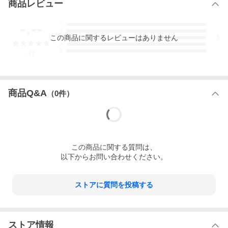
商品レビュー
-.--
5
家事という言葉ではなく、毎日を心豊かにすごす「しぐさ」へ
4
毎日使うものだから、ごく自然に手に取って使える「使い勝手の
この
商品
に関するレビューはありません
3
良いもの」を
2
「日常茶飯器」として伝えます。
1
-
件
品名
コンロ 0100-0027
商品Q&A
（
0
件）
サイズ
径14 × 7.5cm
重量
約360g
材質
この
商品
に関する質問は、
耐熱陶器
以下からお問い合わせください。
ブランド
日常茶飯器
ストアに質問を投稿する
生産国
日本（萬古焼）
備考
〇 卓上で固形燃料をご使用の際は厚手の鍋敷きをご使用くださ
ストア情報