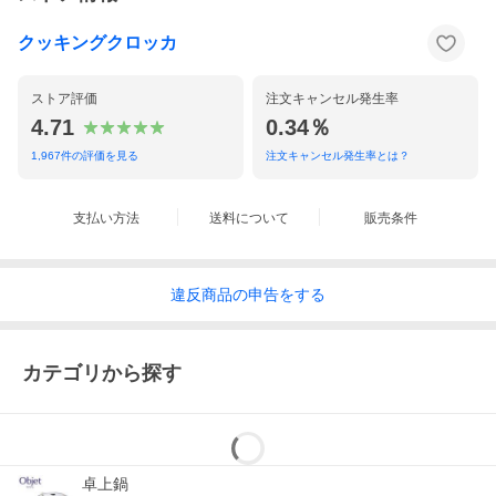
い。
〇 固形燃料は別売り（アルミカップ付き推奨）
クッキングクロッカ
おうちで料亭気分が楽しめる、固形燃料用の萬古焼 コンロ
ストア評価
注文キャンセル発生率
4.71
0.34％
1,967
件の評価を見る
注文キャンセル発生率とは？
支払い方法
送料について
販売条件
違反
商品の
申告をする
カテゴリから探す
卓上鍋