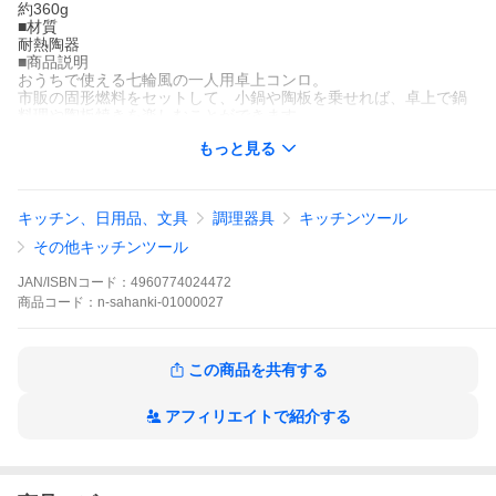
約360g
■材質
耐熱陶器
■商品説明
おうちで使える七輪風の一人用卓上コンロ。
市販の固形燃料をセットして、小鍋や陶板を乗せれば、卓上で鍋
料理や陶板焼きを楽しむことができます。
四日市萬古焼の耐熱陶器はペタライトを配合した特別な陶土を使
もっと見る
っているので、耐熱性が高く丈夫です。三点でしっかりお鍋を支
えるので安定感があります。
日常茶飯器の陶板や一人鍋にぴったりなサイズです。
陶器ならではのあたたかい風合いがお料理を引き立てます。
キッチン、日用品、文具
調理器具
キッチンツール
■ブランド
日常茶飯器
その他キッチンツール
■生産国
日本（萬古焼）
JAN/ISBNコード：
4960774024472
■備考
商品
コード：
n-sahanki-01000027
〇 卓上で固形燃料をご使用の際は厚手の鍋敷きをご使用くださ
い。
〇 固形燃料は別売り（アルミカップ付き推奨）
▽日常茶飯器 商品一覧▽
この商品を共有する
アフィリエイトで紹介する