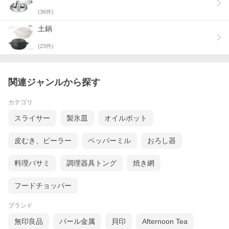
(
36
件)
土鍋
(
23
件)
関連ジャンルから探す
カテゴリ
スライサー
製氷皿
オイルポット
皮むき、ピーラー
ペッパーミル
おろし器
料理バサミ
調理器具トング
焼き網
フードチョッパー
ブランド
無印良品
パール金属
貝印
Afternoon Tea
おうちで使える七輪風の一人用卓上コンロ。