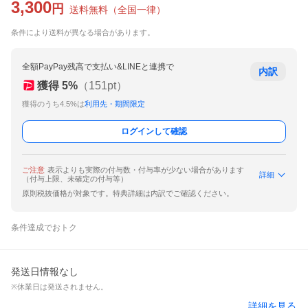
3,300
円
送料無料
（
全国一律
）
条件により送料が異なる場合があります。
全額PayPay残高で支払い&LINEと連携で
内訳
獲得
5
%
（
151
pt）
獲得のうち4.5%は
利用先・期間限定
ログインして確認
ご注意
表示よりも実際の付与数・付与率が少ない場合があります
詳細
（付与上限、未確定の付与等）
原則税抜価格が対象です。特典詳細は内訳でご確認ください。
条件達成でおトク
発送日情報なし
※休業日は発送されません。
詳細を見る