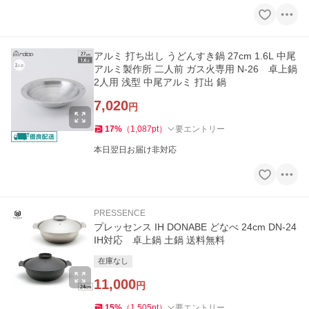
アルミ 打ち出し うどんすき鍋 27cm 1.6L 中尾
アルミ製作所 二人前 ガス火専用 N-26 卓上鍋
2人用 浅型 中尾アルミ 打出 鍋
7,020
円
17
%
（
1,087
pt
）
要エントリー
本日翌日お届け非対応
PRESSENCE
プレッセンス IH DONABE どなべ 24cm DN-24
IH対応 卓上鍋 土鍋 送料無料
在庫なし
11,000
円
15
%
（
1,505
pt
）
要エントリー