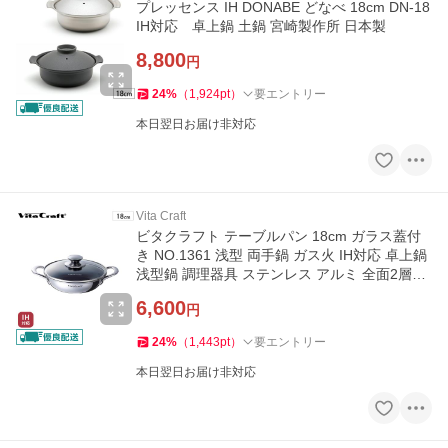
プレッセンス IH DONABE どなべ 18cm DN-18
IH対応 卓上鍋 土鍋 宮崎製作所 日本製
8,800
円
24
%
（
1,924
pt
）
要エントリー
本日翌日お届け非対応
Vita Craft
ビタクラフト テーブルパン 18cm ガラス蓋付
き NO.1361 浅型 両手鍋 ガス火 IH対応 卓上鍋
浅型鍋 調理器具 ステンレス アルミ 全面2層構
造 無水調理
6,600
円
24
%
（
1,443
pt
）
要エントリー
本日翌日お届け非対応