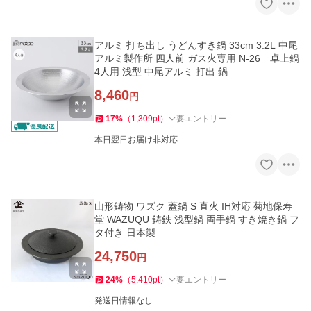
アルミ 打ち出し うどんすき鍋 33cm 3.2L 中尾
アルミ製作所 四人前 ガス火専用 N-26 卓上鍋
4人用 浅型 中尾アルミ 打出 鍋
8,460
円
17
%
（
1,309
pt
）
要エントリー
本日翌日お届け非対応
山形鋳物 ワズク 蓋鍋 S 直火 IH対応 菊地保寿
堂 WAZUQU 鋳鉄 浅型鍋 両手鍋 すき焼き鍋 フ
タ付き 日本製
24,750
円
24
%
（
5,410
pt
）
要エントリー
発送日情報なし