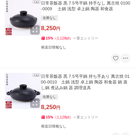
日常茶飯器 黒 7.5号平鍋 持手なし 萬古焼 0100
-0009 土鍋 浅型 卓上鍋 陶器 和食器
在庫なし
8,250
円
15
%
（
1,128
pt
）
要エントリー
発送日情報なし
日常茶飯器 黒 7.5号平鍋 持ち手あり 萬古焼 01
00-0010 土鍋 浅型 卓上鍋 陶器 和食器 鍋 蒸
し鍋 煮込み鍋 器 調理道具
在庫なし
8,250
円
15
%
（
1,128
pt
）
要エントリー
発送日情報なし