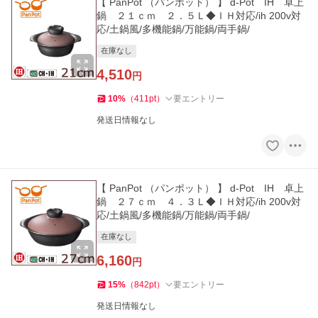
【 PanPot （パンポット） 】 d-Pot IH 卓上
鍋 ２１ｃｍ ２．５Ｌ◆ＩＨ対応/ih 200v対
応/土鍋風/多機能鍋/万能鍋/両手鍋/
在庫なし
4,510
円
10
%
（
411
pt
）
要エントリー
発送日情報なし
【 PanPot （パンポット） 】 d-Pot IH 卓上
鍋 ２７ｃｍ ４．３Ｌ◆ＩＨ対応/ih 200v対
応/土鍋風/多機能鍋/万能鍋/両手鍋/
在庫なし
6,160
円
15
%
（
842
pt
）
要エントリー
発送日情報なし