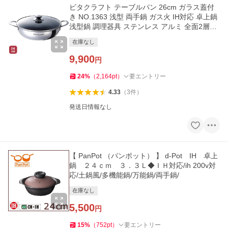
ビタクラフト テーブルパン 26cm ガラス蓋付
き NO.1363 浅型 両手鍋 ガス火 IH対応 卓上鍋
浅型鍋 調理器具 ステンレス アルミ 全面2層構
造 無水調理
在庫なし
9,900
円
24
%
（
2,164
pt
）
要エントリー
4.33
（
3
件
）
発送日情報なし
【 PanPot （パンポット） 】 d-Pot IH 卓上
鍋 ２４ｃｍ ３．３Ｌ◆ＩＨ対応/ih 200v対
応/土鍋風/多機能鍋/万能鍋/両手鍋/
在庫なし
5,500
円
15
%
（
752
pt
）
要エントリー