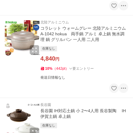
北陸アルミニウム
コラレット ウォームグレー 北陸アルミニウム
A-1042 hokua 両手鍋 アルミ 卓上鍋 無水調
理 鍋 グリルパン 一人用 二人用
在庫なし
4,840
円
10
%
（
442
pt
）
要エントリー
発送日情報なし
長谷園
長谷園 IH対応土鍋 小 2〜4人用 長谷製陶 IH
伊賀土鍋 卓上鍋
在庫なし