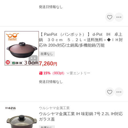
発送日情報なし
【 PanPot （パンポット） 】 d-Pot IH 卓上
鍋 ３０ｃｍ ５．２Ｌ＜送料無料＞◆ＩＨ対
応/ih 200v対応/土鍋風/多機能鍋/万能
在庫なし
7,260
円
15
%
（
993
pt
）
要エントリー
発送日情報なし
ウルシヤマ金属工業
ウルシヤマ金属工業 IH 味彩鍋 7号 2.2L IH対応
ガラス蓋
在庫なし