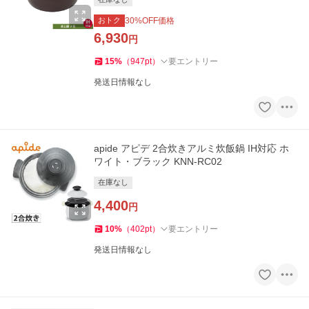
おトク
30
%OFF価格
6,930
円
15
%
（
947
pt
）
要エントリー
発送日情報なし
apide アピデ 2合炊きアルミ炊飯鍋 IH対応 ホ
ワイト・ブラック KNN-RC02
在庫なし
4,400
円
10
%
（
402
pt
）
要エントリー
発送日情報なし