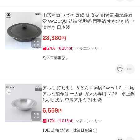
山形鋳物 ワズク 蓋鍋 M 直火 IH対応 菊地保寿
堂 WAZUQU 鋳鉄 浅型鍋 両手鍋 すき焼き鍋 フ
タ付き 日本製
28,380
円
24
%
（
6,204
pt
）
要エントリー
発送日情報なし
アルミ 打ち出し うどんすき鍋 24cm 1.3L 中尾
アルミ製作所 一人前 ガス火専用 N-26 卓上鍋
1人用 浅型 中尾アルミ 打出 鍋
6,569
円
17
%
（
1,016
pt
）
要エントリー
10日以内に発送（休業日を除く）