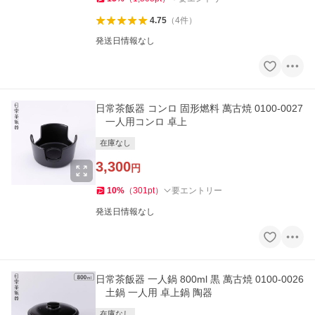
4.75
（
4
件
）
発送日情報なし
日常茶飯器 コンロ 固形燃料 萬古焼 0100-0027
一人用コンロ 卓上
在庫なし
3,300
円
10
%
（
301
pt
）
要エントリー
発送日情報なし
日常茶飯器 一人鍋 800ml 黒 萬古焼 0100-0026
土鍋 一人用 卓上鍋 陶器
在庫なし