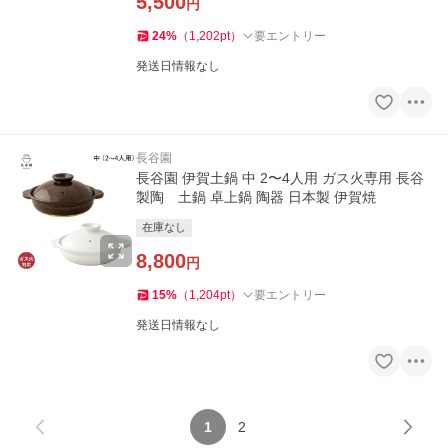
5,500
円
24
%
（
1,202
pt
）
要エントリー
発送日情報なし
長谷園
長谷園 伊賀土鍋 中 2〜4人用 ガス火専用 長谷
製陶 土鍋 卓上鍋 陶器 日本製 伊賀焼
在庫なし
8,800
円
15
%
（
1,204
pt
）
要エントリー
発送日情報なし
1
2