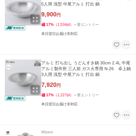
5人用 浅型 中尾アルミ 打出 鍋
9,900
円
17
%
（
1,534
pt
）
要エントリー
本日翌日お届け非対応
アルミ 打ち出し うどんすき鍋 30cm 2.4L 中尾
アルミ製作所 三人前 ガス火専用 N-26 卓上鍋
3人用 浅型 中尾アルミ 打出 鍋
7,920
円
17
%
（
1,227
pt
）
要エントリー
本日翌日お届け非対応
Miyaco