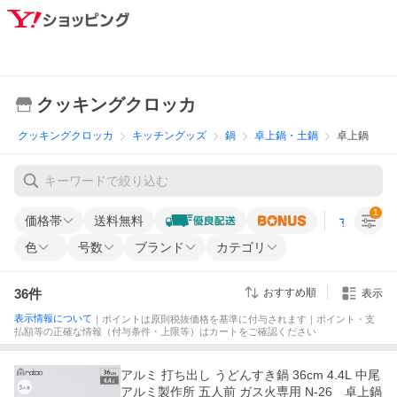
クッキングクロッカ
クッキングクロッカ
キッチングッズ
鍋
卓上鍋・土鍋
卓上鍋
1
価格帯
送料無料
すべての条
色
号数
ブランド
カテゴリ
36
件
おすすめ順
表示
表示情報について
｜ポイントは原則税抜価格を基準に付与されます｜ポイント・支
払額等の正確な情報（付与条件・上限等）はカートをご確認ください
アルミ 打ち出し うどんすき鍋 36cm 4.4L 中尾
アルミ製作所 五人前 ガス火専用 N-26 卓上鍋