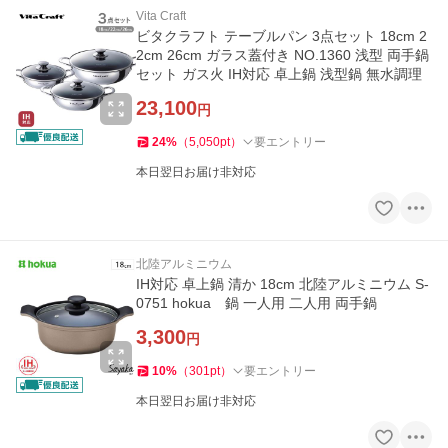
Vita Craft
ビタクラフト テーブルパン 3点セット 18cm 2
2cm 26cm ガラス蓋付き NO.1360 浅型 両手鍋
セット ガス火 IH対応 卓上鍋 浅型鍋 無水調理
23,100
円
24
%
（
5,050
pt
）
要エントリー
本日翌日お届け非対応
北陸アルミニウム
IH対応 卓上鍋 清か 18cm 北陸アルミニウム S-
0751 hokua 鍋 一人用 二人用 両手鍋
3,300
円
10
%
（
301
pt
）
要エントリー
本日翌日お届け非対応