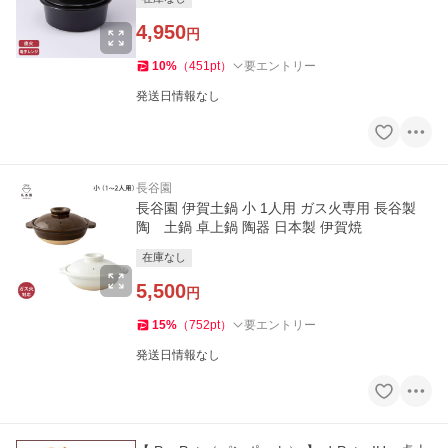
4,950
円
10
%
（
451
pt
）
要エントリー
発送日情報なし
長谷園
長谷園 伊賀土鍋 小 1人用 ガス火専用 長谷製
陶 土鍋 卓上鍋 陶器 日本製 伊賀焼
在庫なし
5,500
円
15
%
（
752
pt
）
要エントリー
発送日情報なし