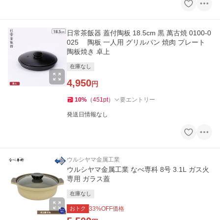
日常茶飯器 蓋付陶板 18.5cm 黒 萬古焼 0100-0
025 陶板 一人用 グリルパン 焼肉 プレート
陶板焼き 卓上
在庫なし
4,950
円
10
%
（
451
pt
）
要エントリー
発送日情報なし
ウルシヤマ金属工業
ウルシヤマ金属工業 なべ専科 8号 3.1L ガス火
専用 ガラス蓋
在庫なし
おトク
33
%OFF価格