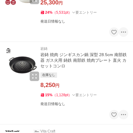
25,300
円
24
%
（
5,531
pt
）
要エントリー
発送日情報なし
岩鋳
岩鋳 焼肉 ジンギスカン鍋 深型 28.5cm 南部鉄
器 ガス火用 鋳鉄 南部鉄 焼肉プレート 直火 カ
セットコンロ
在庫なし
8,250
円
15
%
（
1,128
pt
）
要エントリー
発送日情報なし
Vita Craft