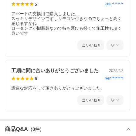
5
cou********
●画像は代表型番のイメージになります。
型番通りの手配になりますので（色・形等）確認の上ご注文下さ
アパートの交換用で購入しました。

い。
スッキリデザインですしリモコン付きなのでちょっと高く
感じますかね

フチレス ECO5
ロータンクが樹脂製なので持ち運びも軽くて施工性も凄く
一般地
良いです
ハイパーキラミック
便器 INAX BC-LV20S DT-LV251 BC LV20S DT LV251 BCLV20S D
TLV251 BCLV20SDTLV251 BW1ハイパーキラミック
いいね
0
工期に間に合いありがとうございました
2025/4/8
5
ken********
迅速な対応をして頂きありがとぅございました。
いいね
0
商品Q&A
（
0
件）