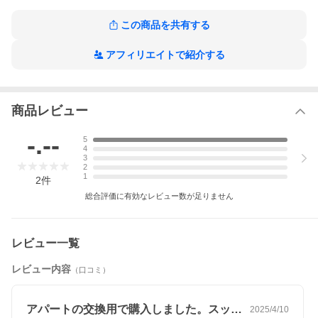
この商品を共有する
アフィリエイトで紹介する
商品レビュー
-.--
5
4
3
2
1
2
件
総合評価に有効なレビュー数が足りません
レビュー一覧
レビュー内容
（口コミ）
※こちらの商品は代引きでのお取り扱いはできません。ご入金確
アパートの交換用で購入しました。スッキ…
2025/4/10
認後のお手配です。