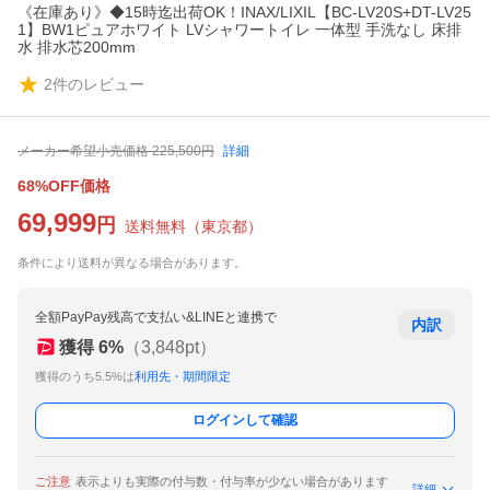
《在庫あり》◆15時迄出荷OK！INAX/LIXIL【BC-LV20S+DT-LV25
1】BW1ピュアホワイト LVシャワートイレ 一体型 手洗なし 床排
水 排水芯200mm
2
件のレビュー
メーカー希望小売価格
225,500
円
詳細
68%OFF価格
69,999
円
送料無料
（
東京都
）
条件により送料が異なる場合があります。
全額PayPay残高で支払い&LINEと連携で
内訳
獲得
6
%
（
3,848
pt）
獲得のうち5.5%は
利用先・期間限定
ログインして確認
ご注意
表示よりも実際の付与数・付与率が少ない場合があります
詳細