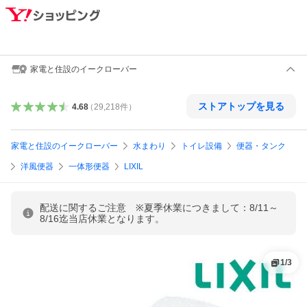
家電と住設のイークローバー
ストアトップを見る
4.68
（
29,218
件
）
家電と住設のイークローバー
水まわり
トイレ設備
便器・タンク
洋風便器
一体形便器
LIXIL
配送に関するご注意 ※夏季休業につきまして：8/11～
8/16迄当店休業となります。
1
/
3