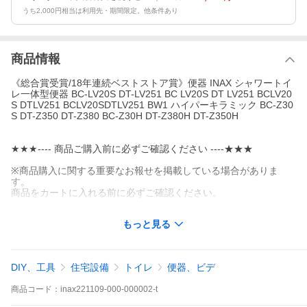
うち2,000円相当は利用先・期間限定。他条件あり
商品情報
《総合賞受賞/18年連続ベストストア賞》便器 INAX シャワートイ
レ一体型便器 BC-LV20S DT-LV251 BC LV20S DT LV251 BCLV20
S DTLV251 BCLV20SDTLV251 BW1 ハイパーキラミック BC-Z30
S DT-Z350 DT-Z380 BC-Z30H DT-Z380H DT-Z350H
★★★---- 商品ご購入前に必ずご確認ください ----★★★
※商品購入に関する重要なお報せを掲載している場合がありま
す。
商品をカートに入れる前に必ずご確認ください。
パソコン版の場合 ⇒ 商品ページ下部の「商品説明」の内容
もっと見る
スマホ版の場合 ⇒ 商品情報「パソコン版で見る」の内容
★★★------★★★------★★★------★★★------★★★
DIY、工具
住宅設備
トイレ
便器、ビデ
商品
コード：
inax221109-000-000002-t