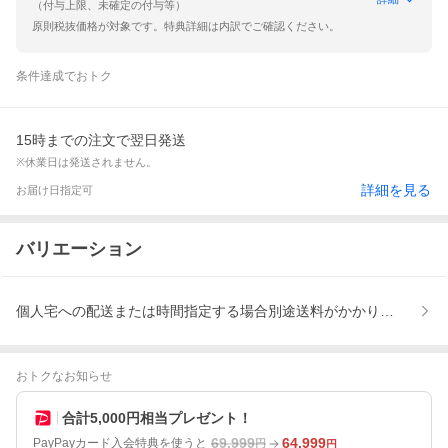
（付与上限、未確定の付与等）
原則税抜価格が対象です。特典詳細は内訳でご確認ください。
条件達成でおトク
15時までの注文で翌日発送
※休業日は発送されません。
詳細を見る
お届け日指定可
バリエーション
個人宅への配送または時間指定する場合別途送料がかかります
おトクなお知らせ
合計5,000円相当プレゼント！
69,999
64,999
PayPayカード入会特典を使うと
円
円