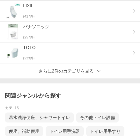
LIXIL
(
417
件)
パナソニック
(
257
件)
TOTO
(
223
件)
さらに2件のカテゴリを見る
関連ジャンルから探す
カテゴリ
温水洗浄便座、シャワートイレ
その他トイレ設備
便座、補助便座
トイレ用手洗器
トイレ用手すり