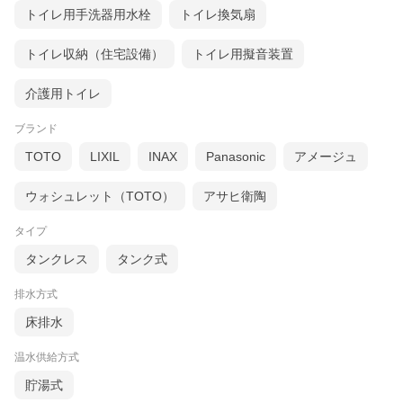
トイレ用手洗器用水栓
トイレ換気扇
トイレ収納（住宅設備）
トイレ用擬音装置
介護用トイレ
ブランド
TOTO
LIXIL
INAX
Panasonic
アメージュ
ウォシュレット（TOTO）
アサヒ衛陶
タイプ
タンクレス
タンク式
排水方式
床排水
温水供給方式
貯湯式