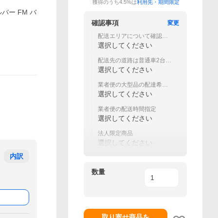
獲得のうち4.5%は
利用先・期間限定
バー FM バ
確認事項
変更
配送エリアについて確認し
ましたか？
選択してください
配送先の道路は普通車2台が
余裕を持ってすれ違えます
選択してください
か？
業者便の大型品の配達希望
日(土・日・祝祭日等以外)
選択してください
業者便の配送時間指定
選択してください
法人限定商品
選択してください
内訳
数量
取り寄せ商品を