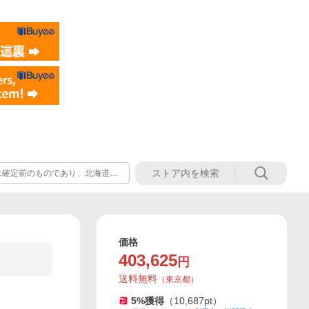
は確定前のものであり、北海道・
品のご購入の場合、ご注文後にメ
・長さ・重量等によって変動致し
価格
403,625
円
送料無料
（
東京都
）
5
%獲得
（
10,687
pt）