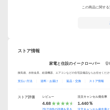
この
商品
に関する
ストア情報
家電と住設のイークローバー
換気扇、水栓金具、給湯機器、エアコンなどの住宅設備品ならお任せください!
支払い方法
送料・お届け
返品・交換
ストア情報
ストア評価
レビュー
注文キャンセル発生率
4.68
1.440％
29,218
件の評価を見る
注文キャンセル発生率