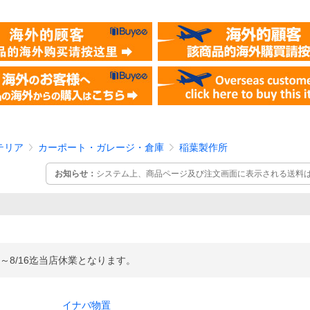
テリア
カーポート・ガレージ・倉庫
稲葉製作所
お知らせ：
システム上、商品ページ及び注文画面に表示される送料
沖縄県・離島地域へのお届け、または重量物や梱包サイズ規定外商
ール・電話にて追加送料をご案内いたします。 送料は商品の大きさ
ます。
～8/16迄当店休業となります。
イナバ物置