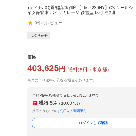
●u.イナバ物置/稲葉製作所【FM-2230HY】CS クールシル
イク保管庫 バイクガレージ 多雪型 床付 注2週
0
件のレビュー
お取り寄せ
価格
403,625
円
送料無料
（
東京都
）
条件により送料が異なる場合があります。
全額PayPay残高で支払い&LINEと連携で
獲得
5
%
（
10,687
pt）
獲得のうち4.5%は
利用先・期間限定
ログインして確認