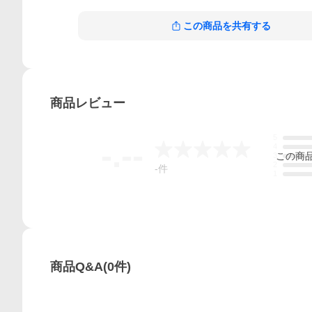
この商品を共有する
商品
レビュー
5
-.--
4
この
商
3
2
-
件
1
商品Q&A
(
0
件)