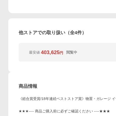
他ストアでの取り扱い（全
4
件）
403,625
最安値
閲覧中
円
商品情報
《総合賞受賞/18年連続ベストストア賞》物置・ガレージ イナバ物置
★★★---- 商品ご購入前に必ずご確認ください ----★★★