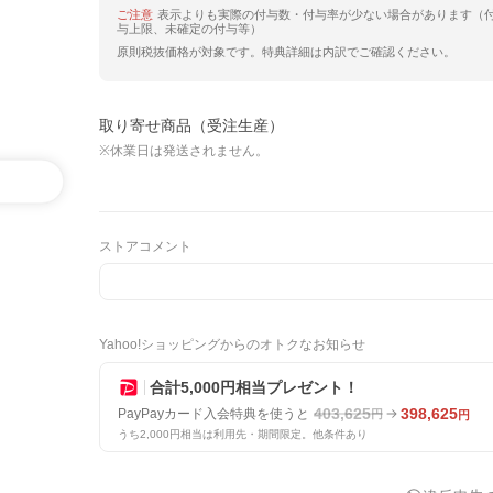
ご注意
表示よりも実際の付与数・付与率が少ない場合があります（
与上限、未確定の付与等）
原則税抜価格が対象です。特典詳細は内訳でご確認ください。
取り寄せ商品（受注生産）
※休業日は発送されません。
ストアコメント
Yahoo!ショッピングからのオトクなお知らせ
合計5,000円相当プレゼント！
403,625
398,625
PayPayカード入会特典を使うと
円
円
うち2,000円相当は利用先・期間限定。他条件あり