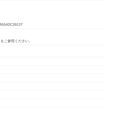
-BA554DC39137
ら
をご参照ください。