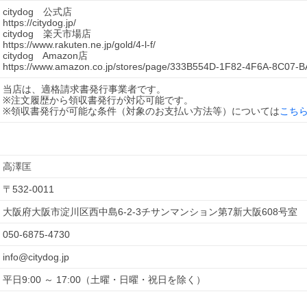
citydog　公式店
https://citydog.jp/
citydog　楽天市場店
https://www.rakuten.ne.jp/gold/4-l-f/
citydog　Amazon店
https://www.amazon.co.jp/stores/page/333B554D-1F82-4F6A-8C07
当店は、適格請求書発行事業者です。
※注文履歴から領収書発行が対応可能です。
※領収書発行が可能な条件（対象のお支払い方法等）については
こち
高澤匡
〒
532-0011
大阪府大阪市淀川区西中島6-2-3チサンマンション第7新大阪608号室
050-6875-4730
info@citydog.jp
平日9:00 ～ 17:00（土曜・日曜・祝日を除く）