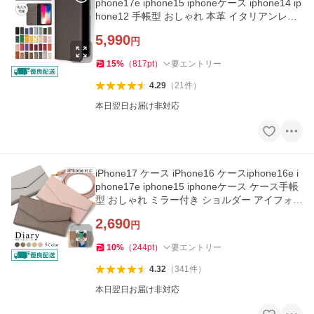
phone17e iphone15 iphoneケース iphone14 ip
hone12 手帳型 おしゃれ 本革 イタリアンレザ
ー アイフォン17
5,990
円
15
%
（
817
pt
）
要エントリー
4.29
（
21
件
）
本日翌日お届け非対応
iPhone17 ケース iPhone16 ケースiphone16e i
phone17e iphone15 iphoneケース ケース手帳
型 おしゃれ ミラー付き ショルダー アイフォン
17 アイフォン16
2,690
円
10
%
（
244
pt
）
要エントリー
4.32
（
341
件
）
本日翌日お届け非対応