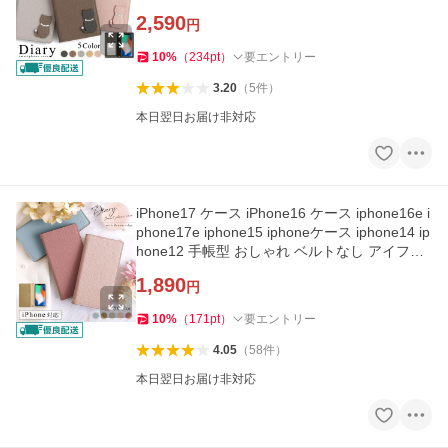
フォン16 アイホン17
2,590
円
10
%
（
234
pt
）
要エントリー
3.20
（
5
件
）
本日翌日お届け非対応
iPhone17 ケース iPhone16 ケース iphone16e i
phone17e iphone15 iphoneケース iphone14 ip
hone12 手帳型 おしゃれ ベルトなし アイフォ
ン17 アイフォン16
1,890
円
10
%
（
171
pt
）
要エントリー
4.05
（
58
件
）
本日翌日お届け非対応