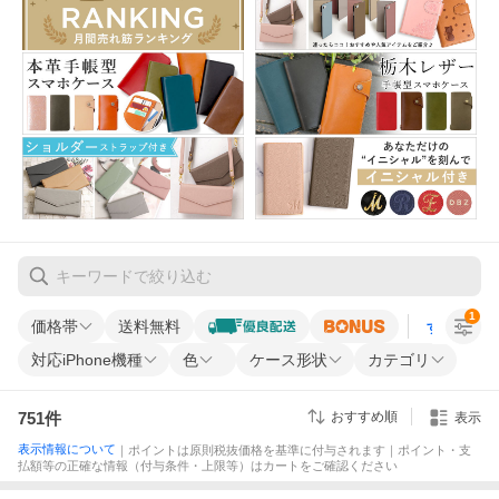
1
価格帯
送料無料
すべての条
対応iPhone機種
色
ケース形状
カテゴリ
751
件
おすすめ順
表示
表示情報について
｜ポイントは原則税抜価格を基準に付与されます｜ポイント・支
払額等の正確な情報（付与条件・上限等）はカートをご確認ください