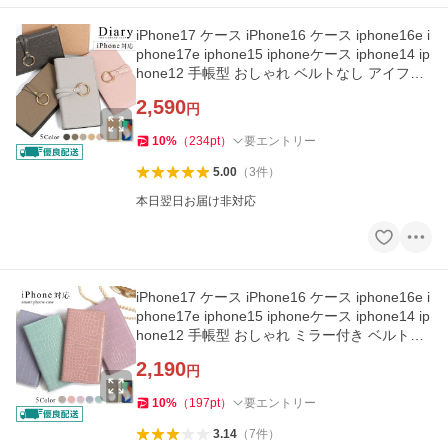
iPhone17 ケース iPhone16 ケース iphone16e i
phone17e iphone15 iphoneケース iphone14 ip
hone12 手帳型 おしゃれ ベルトなし アイフォ
ン17 アイフォン16
2,590
円
10
%
（
234
pt
）
要エントリー
5.00
（
3
件
）
本日翌日お届け非対応
iPhone17 ケース iPhone16 ケース iphone16e i
phone17e iphone15 iphoneケース iphone14 ip
hone12 手帳型 おしゃれ ミラー付き ベルトな
し アイフォン17
2,190
円
10
%
（
197
pt
）
要エントリー
3.14
（
7
件
）