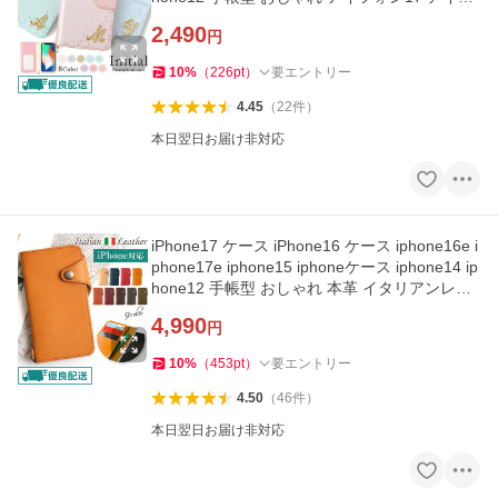
ォン16 アイホン17
2,490
円
10
%
（
226
pt
）
要エントリー
4.45
（
22
件
）
本日翌日お届け非対応
iPhone17 ケース iPhone16 ケース iphone16e i
phone17e iphone15 iphoneケース iphone14 ip
hone12 手帳型 おしゃれ 本革 イタリアンレザ
ー アイフォン17
4,990
円
10
%
（
453
pt
）
要エントリー
4.50
（
46
件
）
本日翌日お届け非対応