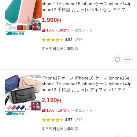
phone17e iphone15 iphoneケース iphone14 ip
hone12 手帳型 おしゃれ ベルトなし アイフォ
ン17 アイフォン16 猫
1,990
円
10
%
（
180
pt
）
要エントリー
4.52
（
21
件
）
本日翌日お届け非対応
iPhone17 ケース iPhone16 ケース iphone16e i
phone17e iphone15 iphoneケース iphone14 ip
hone12 手帳型 おしゃれ アイフォン17 アイフ
ォン16 アイホン17
2,190
円
10
%
（
197
pt
）
要エントリー
4.57
（
21
件
）
本日翌日お届け非対応