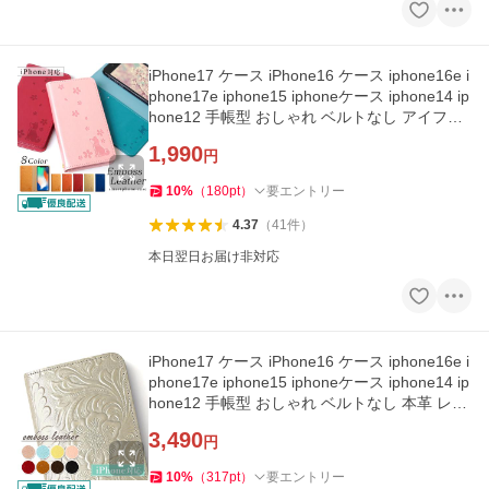
iPhone17 ケース iPhone16 ケース iphone16e i
phone17e iphone15 iphoneケース iphone14 ip
hone12 手帳型 おしゃれ ベルトなし アイフォ
ン17 アイフォン16 犬
1,990
円
10
%
（
180
pt
）
要エントリー
4.37
（
41
件
）
本日翌日お届け非対応
iPhone17 ケース iPhone16 ケース iphone16e i
phone17e iphone15 iphoneケース iphone14 ip
hone12 手帳型 おしゃれ ベルトなし 本革 レザ
ー アイフォン17
3,490
円
10
%
（
317
pt
）
要エントリー