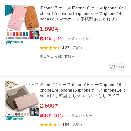
iPhone17 ケース iPhone16 ケース iphone16e i
phone17e iphone15 iphoneケース iphone14 ip
hone12 スマホケース 手帳型 おしゃれ アイフ
ォン17 アイフォン16 犬
1,990
円
10
%
（
180
pt
）
要エントリー
4.27
（
73
件
）
本日翌日お届け非対応
iPhone17 ケース iPhone16 ケース iphone16e i
phone17e iphone15 iphoneケース iphone14 ip
hone12 手帳型 おしゃれ ベルトなし アイフォ
ン17 アイフォン16
2,590
円
10
%
（
234
pt
）
要エントリー
4.00
（
39
件
）