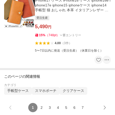
iPhone17 ケース iPhone16 ケース iphone16e i
phone17e iphone15 iphoneケース iphone14
手帳型 猫 おしゃれ 本革 イタリアンレザー ア
イフォン17 アイフォン16
受注生産
5,490
円
15
%
（
748
pt
）
要エントリー
4.00
（
3
件
）
5〜7日以内に発送（受注生産）（休業日を除く）
このページの関連情報
カテゴリ
手帳型ケース
スマホポーチ
クリアケース
1
2
3
4
5
6
7