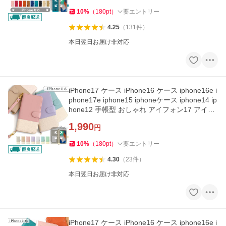
10
%
（
180
pt
）
要エントリー
4.25
（
131
件
）
本日翌日お届け非対応
iPhone17 ケース iPhone16 ケース iphone16e i
phone17e iphone15 iphoneケース iphone14 ip
hone12 手帳型 おしゃれ アイフォン17 アイフ
ォン16 アイホン17
1,990
円
10
%
（
180
pt
）
要エントリー
4.30
（
23
件
）
本日翌日お届け非対応
iPhone17 ケース iPhone16 ケース iphone16e i