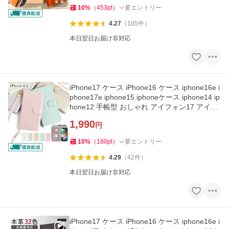
10
%
（
453
pt
）
要エントリー
4.27
（
105
件
）
本日翌日お届け非対応
iPhone17 ケース iPhone16 ケース iphone16e i
phone17e iphone15 iphoneケース iphone14 ip
hone12 手帳型 おしゃれ アイフォン17 アイフ
ォン16 アイホン17
1,990
円
10
%
（
180
pt
）
要エントリー
4.29
（
42
件
）
本日翌日お届け非対応
iPhone17 ケース iPhone16 ケース iphone16e i