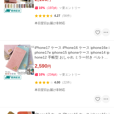
10
%
（
197
pt
）
要エントリー
4.27
（
56
件
）
本日翌日お届け非対応
iPhone17 ケース iPhone16 ケース iphone16e i
phone17e iphone15 iphoneケース iphone14 ip
hone12 手帳型 おしゃれ ミラー付き ベルトな
し アイフォン17
2,590
円
10
%
（
234
pt
）
要エントリー
4.00
（
22
件
）
本日翌日お届け非対応