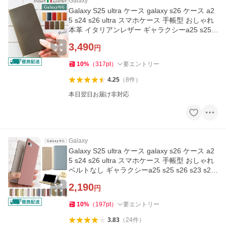
Galaxy
Galaxy S25 ultra ケース galaxy s26 ケース a2
5 s24 s26 ultra スマホケース 手帳型 おしゃれ
本革 イタリアンレザー ギャラクシーa25 s25 s
26 s23 s22 カバー
3,490
円
10
%
（
317
pt
）
要エントリー
4.25
（
8
件
）
本日翌日お届け非対応
Galaxy
Galaxy S25 ultra ケース galaxy s26 ケース a2
5 s24 s26 ultra スマホケース 手帳型 おしゃれ
ベルトなし ギャラクシーa25 s25 s26 s23 s22
ドコモ スタンド
2,190
円
10
%
（
197
pt
）
要エントリー
3.83
（
24
件
）