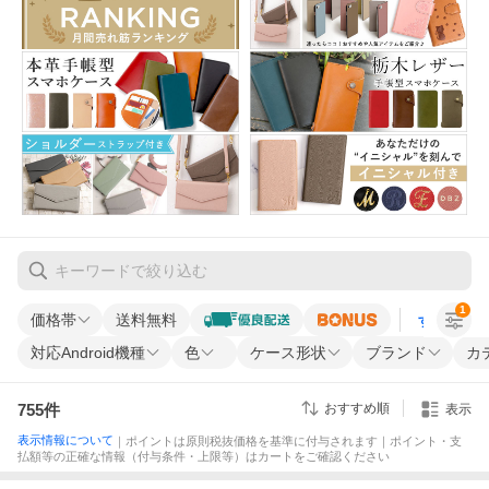
1
価格帯
送料無料
すべての条
対応Android機種
色
ケース形状
ブランド
カ
755
件
おすすめ順
表示
表示情報について
｜ポイントは原則税抜価格を基準に付与されます｜ポイント・支
払額等の正確な情報（付与条件・上限等）はカートをご確認ください