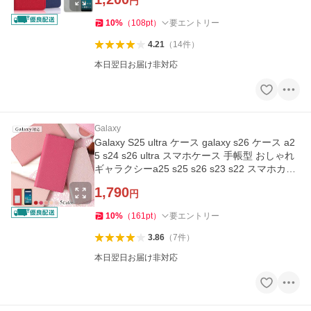
円
10
%
（
108
pt
）
要エントリー
4.21
（
14
件
）
本日翌日お届け非対応
Galaxy
Galaxy S25 ultra ケース galaxy s26 ケース a2
5 s24 s26 ultra スマホケース 手帳型 おしゃれ
ギャラクシーa25 s25 s26 s23 s22 スマホカバ
ー ドコモ
1,790
円
10
%
（
161
pt
）
要エントリー
3.86
（
7
件
）
本日翌日お届け非対応