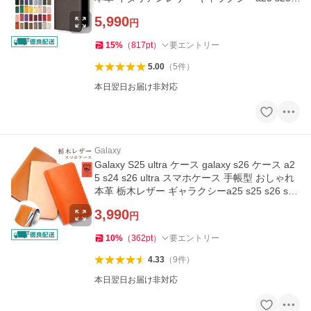
26 s23 s22 カバー
5,990
円
15
%
（
817
pt
）
要エントリー
5.00
（
5
件
）
本日翌日お届け非対応
Galaxy
Galaxy S25 ultra ケース galaxy s26 ケース a2
5 s24 s26 ultra スマホケース 手帳型 おしゃれ
本革 栃木レザー ギャラクシーa25 s25 s26 s23
s22 カバー
3,990
円
10
%
（
362
pt
）
要エントリー
4.33
（
9
件
）
本日翌日お届け非対応