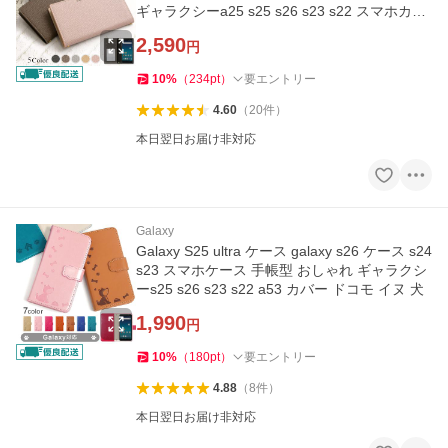
ギャラクシーa25 s25 s26 s23 s22 スマホカバ
ー ドコモ
2,590
円
10
%
（
234
pt
）
要エントリー
4.60
（
20
件
）
本日翌日お届け非対応
Galaxy
Galaxy S25 ultra ケース galaxy s26 ケース s24
s23 スマホケース 手帳型 おしゃれ ギャラクシ
ーs25 s26 s23 s22 a53 カバー ドコモ イヌ 犬
1,990
円
10
%
（
180
pt
）
要エントリー
4.88
（
8
件
）
本日翌日お届け非対応