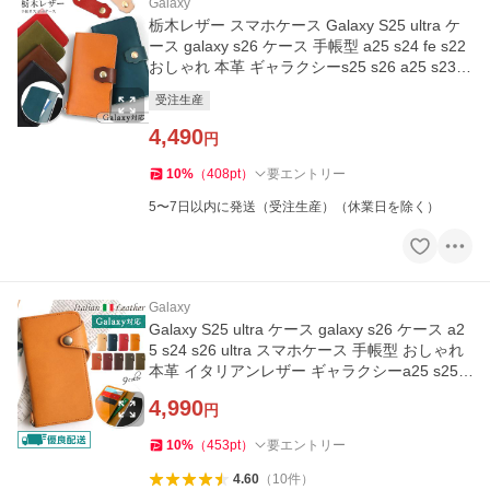
Galaxy
栃木レザー スマホケース Galaxy S25 ultra ケ
ース galaxy s26 ケース 手帳型 a25 s24 fe s22
おしゃれ 本革 ギャラクシーs25 s26 a25 s23 s
22 猫
受注生産
4,490
円
10
%
（
408
pt
）
要エントリー
5〜7日以内に発送（受注生産）（休業日を除く）
Galaxy
Galaxy S25 ultra ケース galaxy s26 ケース a2
5 s24 s26 ultra スマホケース 手帳型 おしゃれ
本革 イタリアンレザー ギャラクシーa25 s25 s
26 s23 s22 カバー
4,990
円
10
%
（
453
pt
）
要エントリー
4.60
（
10
件
）