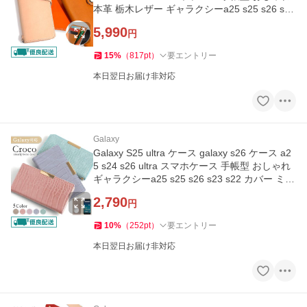
本革 栃木レザー ギャラクシーa25 s25 s26 s23
s22 カバー
5,990
円
15
%
（
817
pt
）
要エントリー
本日翌日お届け非対応
Galaxy
Galaxy S25 ultra ケース galaxy s26 ケース a2
5 s24 s26 ultra スマホケース 手帳型 おしゃれ
ギャラクシーa25 s25 s26 s23 s22 カバー ミラ
ー付き
2,790
円
10
%
（
252
pt
）
要エントリー
本日翌日お届け非対応