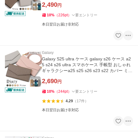
ー ドコモ
2,490
円
10
%
（
226
pt
）
要エントリー
本日翌日お届け非対応
Galaxy
Galaxy S25 ultra ケース galaxy s26 ケース a2
5 s24 s26 ultra スマホケース 手帳型 おしゃれ
ギャラクシーa25 s25 s26 s23 s22 カバー ミラ
ー付き ショルダー
2,690
円
10
%
（
244
pt
）
要エントリー
4.29
（
17
件
）
本日翌日お届け非対応