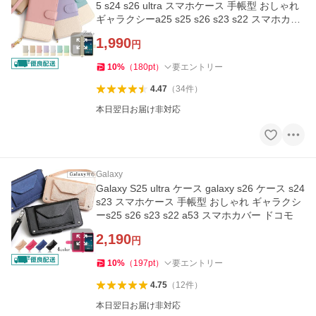
5 s24 s26 ultra スマホケース 手帳型 おしゃれ
ギャラクシーa25 s25 s26 s23 s22 スマホカバ
ー ドコモ
1,990
円
10
%
（
180
pt
）
要エントリー
4.47
（
34
件
）
本日翌日お届け非対応
Galaxy
Galaxy S25 ultra ケース galaxy s26 ケース s24
s23 スマホケース 手帳型 おしゃれ ギャラクシ
ーs25 s26 s23 s22 a53 スマホカバー ドコモ
2,190
円
10
%
（
197
pt
）
要エントリー
4.75
（
12
件
）
本日翌日お届け非対応