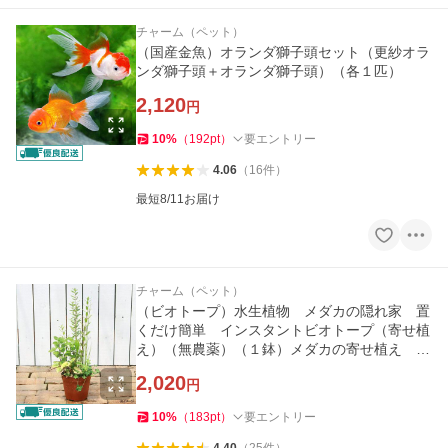
チャーム（ペット）
（国産金魚）オランダ獅子頭セット（更紗オラ
ンダ獅子頭＋オランダ獅子頭）（各１匹）
2,120
円
10
%
（
192
pt
）
要エントリー
4.06
（
16
件
）
最短8/11お届け
チャーム（ペット）
（ビオトープ）水生植物 メダカの隠れ家 置
くだけ簡単 インスタントビオトープ（寄せ植
え）（無農薬）（１鉢）メダカの寄せ植え 水
質浄化 隠れ家 産卵床
2,020
円
10
%
（
183
pt
）
要エントリー