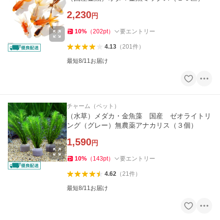
2,230
円
10
%
（
202
pt
）
要エントリー
4.13
（
201
件
）
最短8/11お届け
チャーム（ペット）
（水草）メダカ・金魚藻 国産 ゼオライトリ
ング（グレー）無農薬アナカリス（３個）
1,590
円
10
%
（
143
pt
）
要エントリー
4.62
（
21
件
）
最短8/11お届け