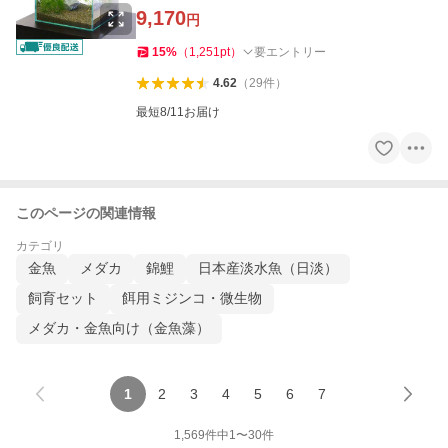
9,170
円
15
%
（
1,251
pt
）
要エントリー
4.62
（
29
件
）
最短8/11お届け
このページの関連情報
カテゴリ
金魚
メダカ
錦鯉
日本産淡水魚（日淡）
飼育セット
餌用ミジンコ・微生物
メダカ・金魚向け（金魚藻）
1
2
3
4
5
6
7
1,569
件中
1
〜
30
件