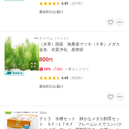
4.45
（
157
件
）
最短8/11お届け
チャーム（ペット）
（水草）国産 無農薬マツモ（５本）メダカ
金魚 水質浄化 産卵床
800
円
10
%
（
72
pt
）
要エントリー
4.49
（
303
件
）
最短8/11お届け
Tetra
テトラ 水槽セット 静かなメダカ飼育セッ
ト ＳＦ−１７ＫＦ フレームレスでコンパク