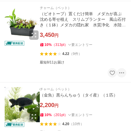
チャーム（ペット）
（ビオトープ）置くだけ簡単 メダカが喜ぶ
沈める寄せ植え スリムプランター 風山石付
き（１鉢）メダカの隠れ家 水質浄化 水陸両
用
3,450
円
10
%
（
313
pt
）
要エントリー
4.22
（
9
件
）
最短8/11お届け
チャーム（ペット）
（金魚）黒らんちゅう（タイ産）（１匹）
2,200
円
10
%
（
201
pt
）
要エントリー
4.20
（
10
件
）