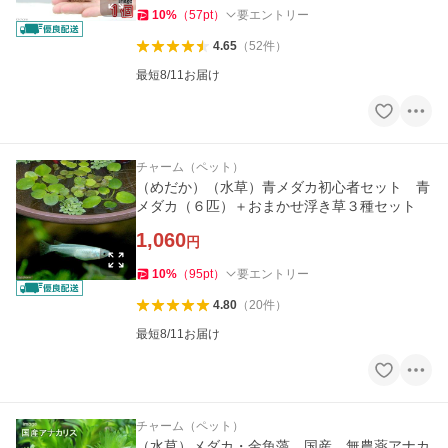
10
%
（
57
pt
）
要エントリー
4.65
（
52
件
）
最短8/11お届け
チャーム（ペット）
（めだか）（水草）青メダカ初心者セット 青
メダカ（６匹）＋おまかせ浮き草３種セット
1,060
円
10
%
（
95
pt
）
要エントリー
4.80
（
20
件
）
最短8/11お届け
チャーム（ペット）
（水草）メダカ・金魚藻 国産 無農薬アナカ