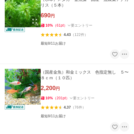
リス（５本）
690
円
10
%
（
61
pt
）
要エントリー
4.43
（
122
件
）
最短8/11お届け
（国産金魚）和金ミックス 色指定無し ５〜
８ｃｍ（１０匹）
2,200
円
10
%
（
201
pt
）
要エントリー
4.37
（
76
件
）
最短8/11お届け