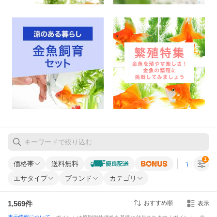
1
価格帯
送料無料
すべての条
エサタイプ
ブランド
カテゴリ
1,569
件
おすすめ順
表示