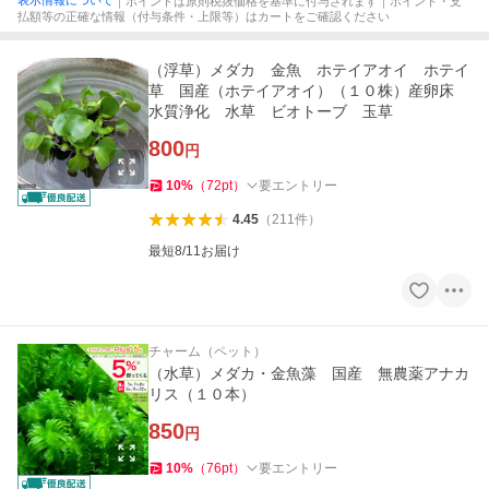
表示情報について
｜ポイントは原則税抜価格を基準に付与されます｜ポイント・支
払額等の正確な情報（付与条件・上限等）はカートをご確認ください
（浮草）メダカ 金魚 ホテイアオイ ホテイ
草 国産（ホテイアオイ）（１０株）産卵床
水質浄化 水草 ビオトーブ 玉草
800
円
10
%
（
72
pt
）
要エントリー
4.45
（
211
件
）
最短8/11お届け
チャーム（ペット）
（水草）メダカ・金魚藻 国産 無農薬アナカ
リス（１０本）
850
円
10
%
（
76
pt
）
要エントリー