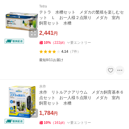
Tetra
テトラ 水槽セット メダカの繁殖を楽しむセ
ット Ｌ お一人様２点限り メダカ 室内
飼育セット 水槽
2,441
円
10
%
（
222
pt
）
要エントリー
4.14
（
7
件
）
最短8/11お届け
水作
水作 リトルアクアリウム メダカ飼育基本６
点セット お一人様５点限り メダカ 室内
飼育セット 水槽
1,784
円
10
%
（
161
pt
）
要エントリー