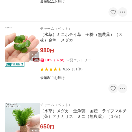
最短8/11お届け
チャーム（ペット）
（水草）ミニホテイ草 子株（無農薬）（３
株）金魚 メダカ
980
円
10
%
（
87
pt
）
要エントリー
4.65
（
31
件
）
最短8/11お届け
チャーム（ペット）
（水草）メダカ・金魚藻 国産 ライフマルチ
（茶）アナカリス ミニ（無農薬）（１個）
650
円