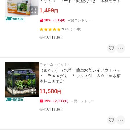
トサイズ フード・調整剤付き 水槽セット
1,499
円
10
%
（
135
pt
）
要エントリー
4.80
（
15
件
）
最短8/11お届け
チャーム（ペット）
（めだか）（水草）簡単水草レイアウトセッ
ト ラメメダカ ミックス付 ３０ｃｍ水槽
本州四国限定
11,580
円
19
%
（
2,003
pt
）
要エントリー
最短8/11お届け