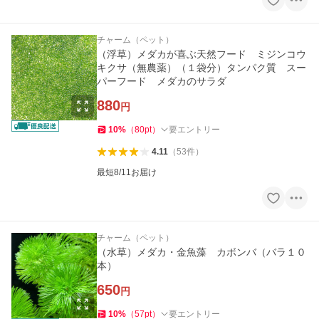
チャーム（ペット）
（浮草）メダカが喜ぶ天然フード ミジンコウ
キクサ（無農薬）（１袋分）タンパク質 スー
パーフード メダカのサラダ
880
円
10
%
（
80
pt
）
要エントリー
4.11
（
53
件
）
最短8/11お届け
チャーム（ペット）
（水草）メダカ・金魚藻 カボンバ（バラ１０
本）
650
円
10
%
（
57
pt
）
要エントリー