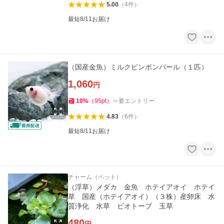
5.00
（
4
件
）
最短8/11お届け
（国産金魚）ミルクピンポンパール（１匹）
1,060
円
10
%
（
95
pt
）
要エントリー
4.83
（
6
件
）
最短8/11お届け
チャーム（ペット）
（浮草）メダカ 金魚 ホテイアオイ ホテイ
草 国産（ホテイアオイ）（３株）産卵床 水
質浄化 水草 ビオトーブ 玉草
480