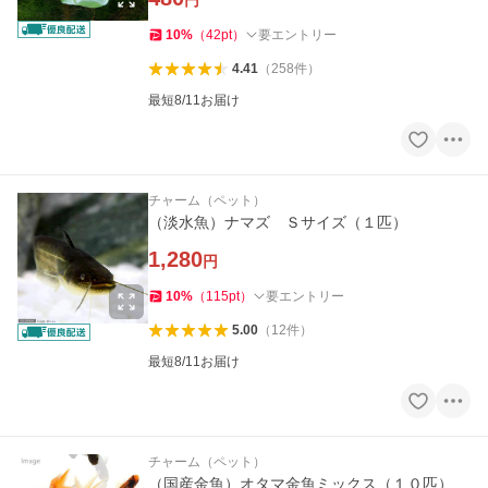
円
10
%
（
42
pt
）
要エントリー
4.41
（
258
件
）
最短8/11お届け
チャーム（ペット）
（淡水魚）ナマズ Ｓサイズ（１匹）
1,280
円
10
%
（
115
pt
）
要エントリー
5.00
（
12
件
）
最短8/11お届け
チャーム（ペット）
（国産金魚）オタマ金魚ミックス（１０匹）