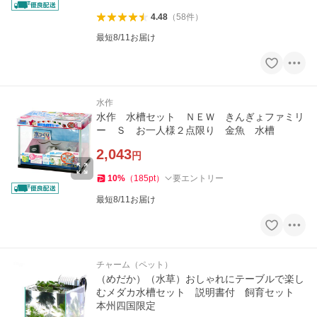
4.48
（
58
件
）
最短8/11お届け
水作
水作 水槽セット ＮＥＷ きんぎょファミリ
ー Ｓ お一人様２点限り 金魚 水槽
2,043
円
10
%
（
185
pt
）
要エントリー
最短8/11お届け
チャーム（ペット）
（めだか）（水草）おしゃれにテーブルで楽し
むメダカ水槽セット 説明書付 飼育セット
本州四国限定