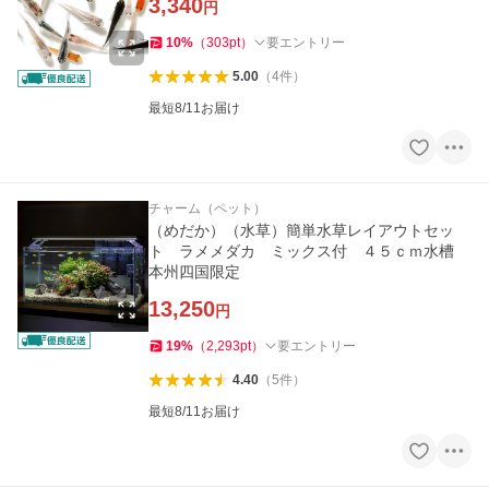
3,340
円
10
%
（
303
pt
）
要エントリー
5.00
（
4
件
）
最短8/11お届け
チャーム（ペット）
（めだか）（水草）簡単水草レイアウトセッ
ト ラメメダカ ミックス付 ４５ｃｍ水槽
本州四国限定
13,250
円
19
%
（
2,293
pt
）
要エントリー
4.40
（
5
件
）
最短8/11お届け