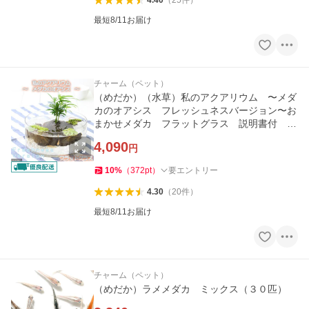
4.40
（
25
件
）
最短8/11お届け
チャーム（ペット）
（めだか）（水草）私のアクアリウム 〜メダ
カのオアシス フレッシュネスバージョン〜お
まかせメダカ フラットグラス 説明書付 飼
育セット 本州四国限定
4,090
円
10
%
（
372
pt
）
要エントリー
4.30
（
20
件
）
最短8/11お届け
チャーム（ペット）
（めだか）ラメメダカ ミックス（３０匹）