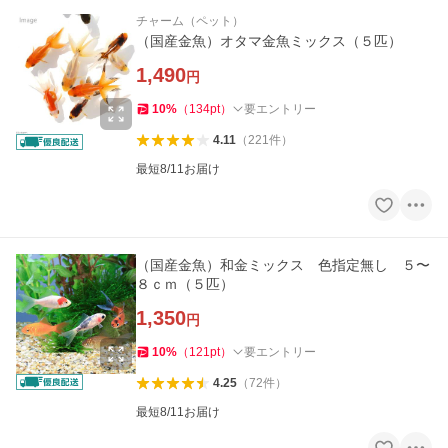
チャーム（ペット）
（国産金魚）オタマ金魚ミックス（５匹）
1,490
円
10
%
（
134
pt
）
要エントリー
4.11
（
221
件
）
最短8/11お届け
（国産金魚）和金ミックス 色指定無し ５〜
８ｃｍ（５匹）
1,350
円
10
%
（
121
pt
）
要エントリー
4.25
（
72
件
）
最短8/11お届け