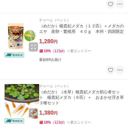
チャーム（ペット）
（めだか）楊貴妃メダカ（１２匹）＋メダカの
エサ 産卵・繁殖用 ４０ｇ 本州・四国限定
1,280
円
10
%
（
115
pt
）
要エントリー
最短8/9お届け
チャーム（ペット）
（めだか）（水草）楊貴妃メダカ初心者セッ
ト 楊貴妃メダカ（６匹）＋ おまかせ浮き草
３種セット
1,380
円
10
%
（
123
pt
）
要エントリー