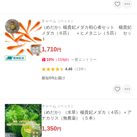
チャーム（ペット）
（めだか）楊貴妃メダカ初心者セット 楊貴妃
メダカ（６匹） ＋ヒメタニシ（５匹） セッ
ト
1,710
円
10
%
（
154
pt
）
要エントリー
4.46
（
13
件
）
最短8/9お届け
チャーム（ペット）
（めだか）（水草）楊貴妃メダカ（４匹）＋ア
ナカリス（無農薬）（５本）
1,350
円