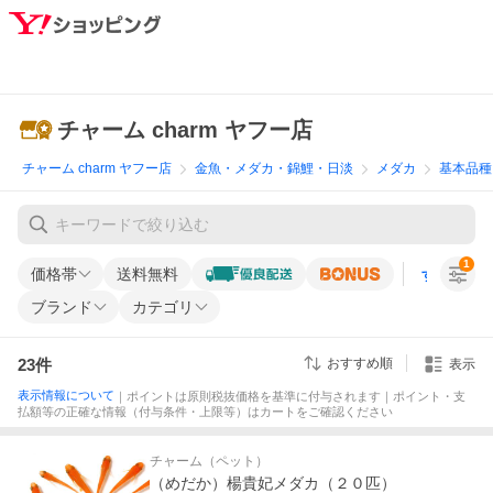
チャーム charm ヤフー店
チャーム charm ヤフー店
金魚・メダカ・錦鯉・日淡
メダカ
基本品種
1
価格帯
送料無料
すべての条
ブランド
カテゴリ
23
件
おすすめ順
表示
表示情報について
｜ポイントは原則税抜価格を基準に付与されます｜ポイント・支
払額等の正確な情報（付与条件・上限等）はカートをご確認ください
チャーム（ペット）
（めだか）楊貴妃メダカ（２０匹）