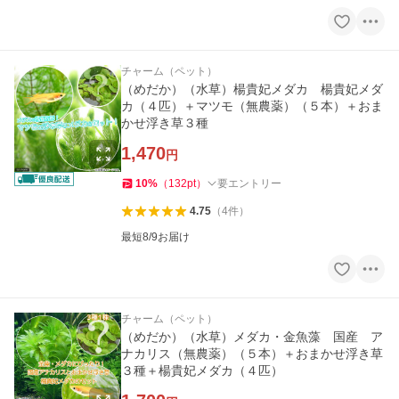
チャーム（ペット）
（めだか）（水草）楊貴妃メダカ 楊貴妃メダ
カ（４匹）＋マツモ（無農薬）（５本）＋おま
かせ浮き草３種
1,470
円
10
%
（
132
pt
）
要エントリー
4.75
（
4
件
）
最短8/9お届け
チャーム（ペット）
（めだか）（水草）メダカ・金魚藻 国産 ア
ナカリス（無農薬）（５本）＋おまかせ浮き草
３種＋楊貴妃メダカ（４匹）