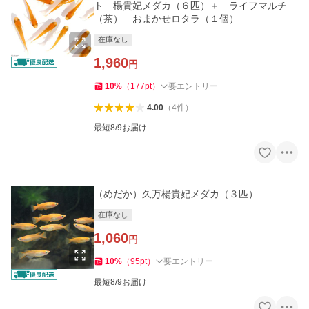
ト 楊貴妃メダカ（６匹）＋ ライフマルチ
（茶） おまかせロタラ（１個）
在庫なし
1,960
円
10
%
（
177
pt
）
要エントリー
4.00
（
4
件
）
最短8/9お届け
（めだか）久万楊貴妃メダカ（３匹）
在庫なし
1,060
円
10
%
（
95
pt
）
要エントリー
最短8/9お届け