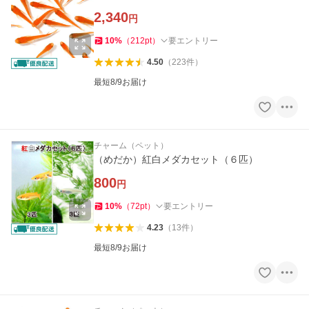
2,340
円
10
%
（
212
pt
）
要エントリー
4.50
（
223
件
）
最短8/9お届け
チャーム（ペット）
（めだか）紅白メダカセット（６匹）
800
円
10
%
（
72
pt
）
要エントリー
4.23
（
13
件
）
最短8/9お届け