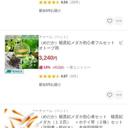
4.54
（
26
件
）
最短8/9お届け
チャーム（ペット）
（めだか）楊貴妃メダカ初心者フルセット ビ
オトープ用
3,240
円
14
%
（
412
pt
）
要エントリー
4.67
（
6
件
）
最短8/9お届け
チャーム（ペット）
（めだか）楊貴妃メダカ初心者セット 楊貴妃
メダカ（１２匹） ＋ホテイ草（２株）セット
（説明書・餌付き） 本州四国限定