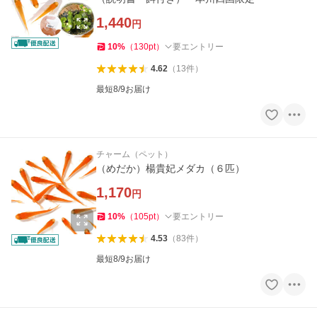
1,440
円
10
%
（
130
pt
）
要エントリー
4.62
（
13
件
）
最短8/9お届け
チャーム（ペット）
（めだか）楊貴妃メダカ（６匹）
1,170
円
10
%
（
105
pt
）
要エントリー
4.53
（
83
件
）
最短8/9お届け