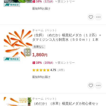
10
%
（
121
pt
）
要エントリー
最短8/9お届け
チャーム（ペット）
（生餌）（めだか）楊貴妃メダカ（１２匹）＋
タマミジンコ入り飼育水（５００ｍｌ）１本
在庫なし
1,860
円
10
%
（
168
pt
）
要エントリー
4.75
（
4
件
）
最短8/9お届け
チャーム（ペット）
（めだか）（水草）楊貴妃メダカ初心者セッ