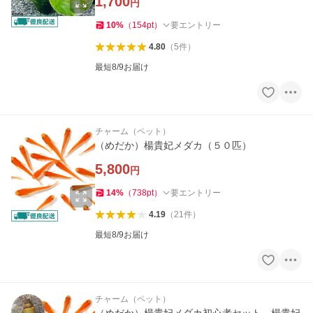
1,700
円
10
%
（
154
pt
）
要エントリー
4.80
（
5
件
）
最短8/9お届け
チャーム（ペット）
（めだか）楊貴妃メダカ（５０匹）
5,800
円
14
%
（
738
pt
）
要エントリー
4.19
（
21
件
）
最短8/9お届け
チャーム（ペット）