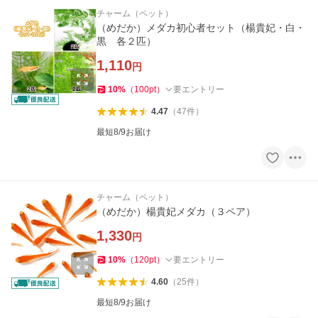
チャーム（ペット）
（めだか）メダカ初心者セット（楊貴妃・白・
黒 各２匹）
1,110
円
10
%
（
100
pt
）
要エントリー
4.47
（
47
件
）
最短8/9お届け
チャーム（ペット）
（めだか）楊貴妃メダカ（３ペア）
1,330
円
10
%
（
120
pt
）
要エントリー
4.60
（
25
件
）
最短8/9お届け