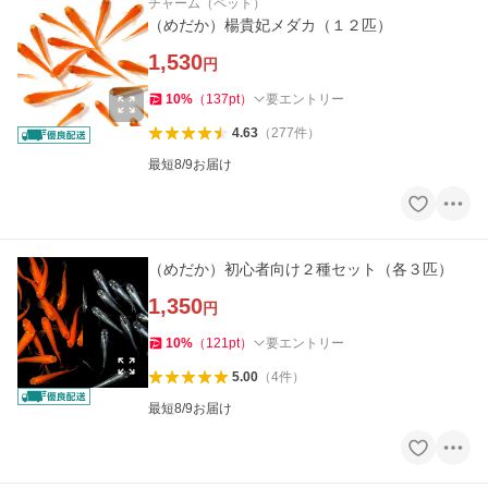
チャーム（ペット）
（めだか）楊貴妃メダカ（１２匹）
1,530
円
10
%
（
137
pt
）
要エントリー
4.63
（
277
件
）
最短8/9お届け
（めだか）初心者向け２種セット（各３匹）
1,350
円
10
%
（
121
pt
）
要エントリー
5.00
（
4
件
）
最短8/9お届け