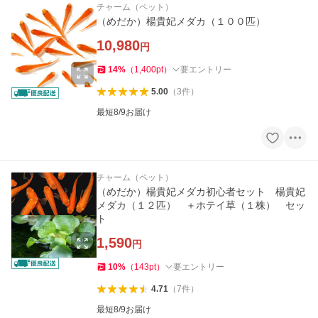
チャーム（ペット）
（めだか）楊貴妃メダカ（１００匹）
10,980
円
14
%
（
1,400
pt
）
要エントリー
5.00
（
3
件
）
最短8/9お届け
チャーム（ペット）
（めだか）楊貴妃メダカ初心者セット 楊貴妃
メダカ（１２匹） ＋ホテイ草（１株） セッ
ト
1,590
円
10
%
（
143
pt
）
要エントリー
4.71
（
7
件
）
最短8/9お届け