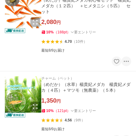
（めだか）楊貴妃メダカ初心者セット 楊貴妃
メダカ（１２匹） ＋ヒメタニシ（５匹） セ
ット
2,080
円
10
%
（
188
pt
）
要エントリー
4.70
（
10
件
）
最短8/9お届け
チャーム（ペット）
（めだか）（水草）楊貴妃メダカ 楊貴妃メダ
カ（４匹）＋マツモ（無農薬）（５本）
1,350
円
10
%
（
121
pt
）
要エントリー
4.56
（
9
件
）
最短8/9お届け