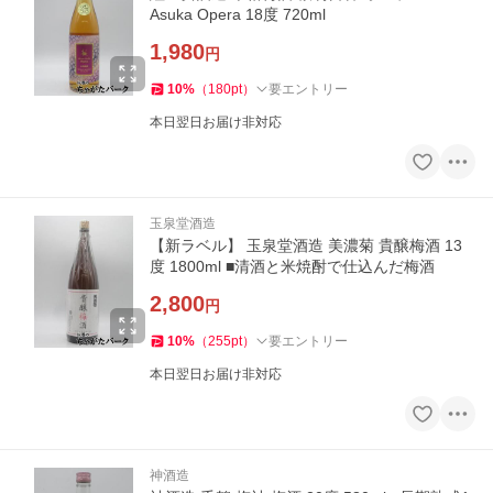
Asuka Opera 18度 720ml
1,980
円
10
%
（
180
pt
）
要エントリー
本日翌日お届け非対応
玉泉堂酒造
【新ラベル】 玉泉堂酒造 美濃菊 貴醸梅酒 13
度 1800ml ■清酒と米焼酎で仕込んだ梅酒
2,800
円
10
%
（
255
pt
）
要エントリー
本日翌日お届け非対応
神酒造