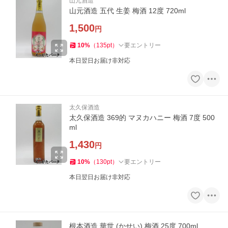
山元酒造
山元酒造 五代 生姜 梅酒 12度 720ml
1,500
円
10
%
（
135
pt
）
要エントリー
本日翌日お届け非対応
太久保酒造
太久保酒造 369的 マヌカハニー 梅酒 7度 500
ml
1,430
円
10
%
（
130
pt
）
要エントリー
本日翌日お届け非対応
根本酒造 華世 (かせい) 梅酒 25度 700ml