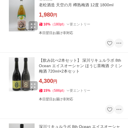
老松酒造 天空の月 樽熟梅酒 12度 1800ml
1,980
円
10
%
（
180
pt
）
要エントリー
本日翌日お届け非対応
【飲み比べ2本セット】 深川リキュルラボ 8th
Ocean エイスオーシャン ほうじ茶梅酒 クミン
梅酒 720ml×2本セット
4,300
円
15
%
（
586
pt
）
要エントリー
本日翌日お届け非対応
深川リキュルラボ 8th Ocean エイスオーシャ