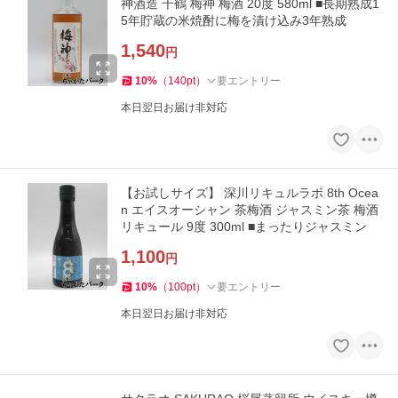
神酒造 千鶴 梅神 梅酒 20度 580ml ■長期熟成1
5年貯蔵の米焼酎に梅を漬け込み3年熟成
1,540
円
10
%
（
140
pt
）
要エントリー
本日翌日お届け非対応
【お試しサイズ】 深川リキュルラボ 8th Ocea
n エイスオーシャン 茶梅酒 ジャスミン茶 梅酒
リキュール 9度 300ml ■まったりジャスミン
1,100
円
10
%
（
100
pt
）
要エントリー
本日翌日お届け非対応