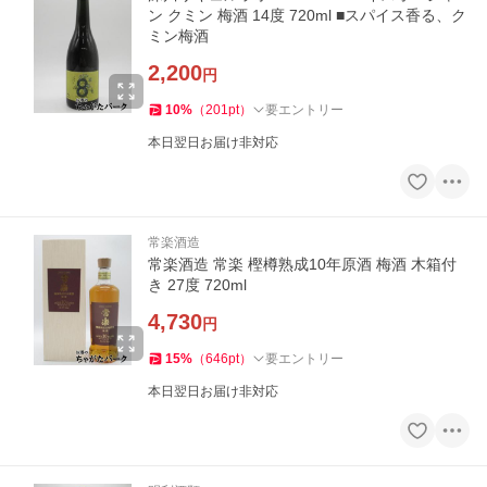
ン クミン 梅酒 14度 720ml ■スパイス香る、ク
ミン梅酒
2,200
円
10
%
（
201
pt
）
要エントリー
本日翌日お届け非対応
常楽酒造
常楽酒造 常楽 樫樽熟成10年原酒 梅酒 木箱付
き 27度 720ml
4,730
円
15
%
（
646
pt
）
要エントリー
本日翌日お届け非対応