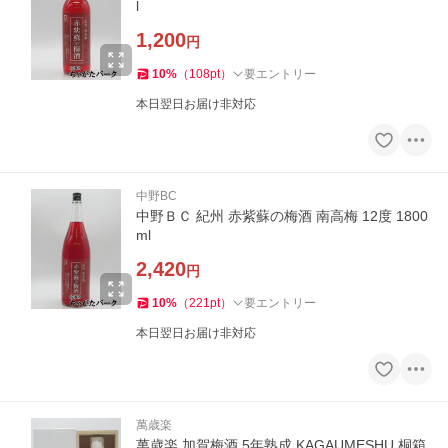
l
1,200
円
10
%
（
108
pt
）
要エントリー
本日翌日お届け非対応
中野BC
中野ＢＣ 紀州 赤紫蘇の梅酒 南高梅 12度 1800
ml
2,420
円
10
%
（
221
pt
）
要エントリー
本日翌日お届け非対応
萬歳楽
萬歳楽 加賀梅酒 5年熟成 KAGAUMESHU 桐箱