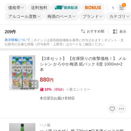
1
価格帯
送料無料
すべての条
アルコール度数
梅酒のベース
ブランド
カテゴリ
209
件
おすすめ順
表示
表示情報について
｜ポイントは原則税抜価格を基準に付与されます｜ポイント・支
払額等の正確な情報（付与条件・上限等）はカートをご確認ください
【2本セット】 【在庫限りの衝撃価格！】 メル
シャン かろやか梅酒 紙パック 8度 1000ml×2
本
880
円
10
%
（
80
pt
）
要エントリー
本日翌日お届け非対応
一ノ蔵