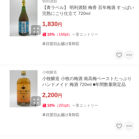
明利酒類
【青ラベル】 明利酒類 梅香 百年梅酒 すっぱい
完熟にごり仕立て 720ml
1,830
円
10
%
（
166
pt
）
要エントリー
本日翌日お届け非対応
小牧醸造
小牧醸造 小牧の梅酒 南高梅ペーストたっぷり
ハンドメイド 梅酒 720ml ■年間数量限定品
2,200
円
10
%
（
201
pt
）
要エントリー
本日翌日お届け非対応