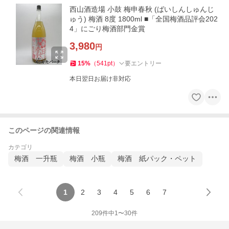
西山酒造場 小鼓 梅申春秋 (ばいしんしゅんじ
ゅう) 梅酒 8度 1800ml ■「全国梅酒品評会202
4」にごり梅酒部門金賞
3,980
円
15
%
（
541
pt
）
要エントリー
本日翌日お届け非対応
このページの関連情報
カテゴリ
梅酒 一升瓶
梅酒 小瓶
梅酒 紙パック・ペット
1
2
3
4
5
6
7
209
件中
1
〜
30
件