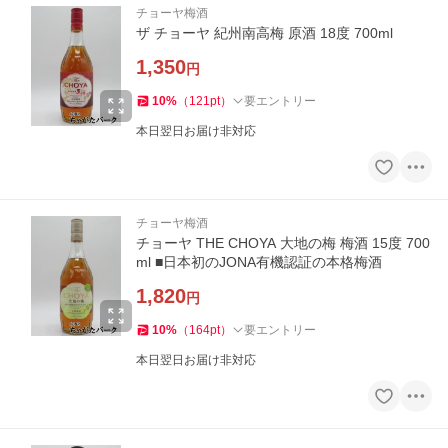
チョーヤ梅酒
ザ チョーヤ 紀州南高梅 原酒 18度 700ml
1,350
円
10
%
（
121
pt
）
要エントリー
本日翌日お届け非対応
チョーヤ梅酒
チョーヤ THE CHOYA 大地の梅 梅酒 15度 700
ml ■日本初のJONA有機認証の本格梅酒
1,820
円
10
%
（
164
pt
）
要エントリー
本日翌日お届け非対応