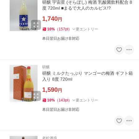
研醸 宇宙星 (そらぼし) 梅酒 乳酸菌飲料配合 8
度 720ml ■まるで大人のカルピス!?
1,740
円
10
%
（
157
pt
）
要エントリー
本日翌日お届け非対応
研醸
研醸 ミルクたっぷり マンゴーの梅酒 ギフト箱
入り 8度 720ml
1,590
円
10
%
（
143
pt
）
要エントリー
本日翌日お届け非対応
老松酒造