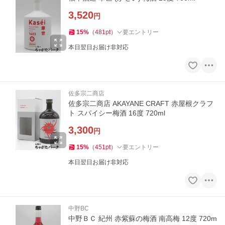
3,520
円
15
%
（
481
pt
）
要エントリー
本日翌日お届け非対応
佐多宗二商店
佐多宗二商店 AKAYANE CRAFT 赤屋根クラフ
ト スパイシー梅酒 16度 720ml
3,300
円
15
%
（
451
pt
）
要エントリー
本日翌日お届け非対応
中野BC
中野ＢＣ 紀州 赤紫蘇の梅酒 南高梅 12度 720m