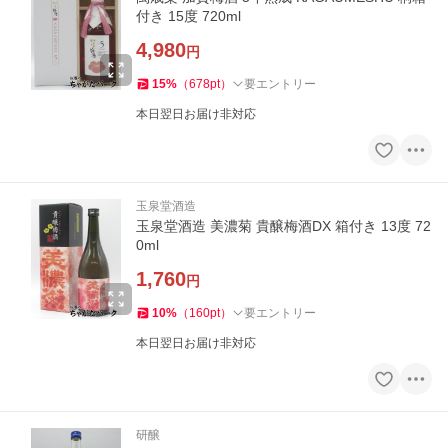
付き 15度 720ml
4,980
円
15
%
（
678
pt
）
要エントリー
本日翌日お届け非対応
玉泉堂酒造
玉泉堂酒造 美濃菊 貴醸梅酒DX 箱付き 13度 72
0ml
1,760
円
10
%
（
160
pt
）
要エントリー
本日翌日お届け非対応
研醸