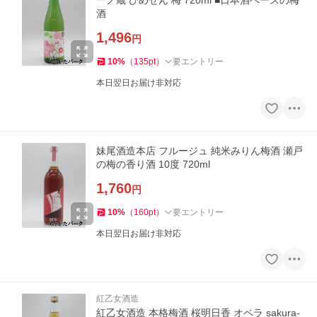
一ノ蔵 ひめぜん 梅 720ml ■日本酒ベースの梅
酒
1,496
円
10
%
（
135
pt
）
要エントリー
本日翌日お届け非対応
妹尾酒造本店 フルージュ 純米みりん梅酒 瀬戸
の梅の香り酒 10度 720ml
1,760
円
10
%
（
160
pt
）
要エントリー
本日翌日お届け非対応
紅乙女酒造
紅乙女酒造 本格梅酒 桜明日香 オペラ sakura-