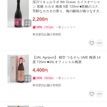
深川リキュルラボ 8th Ocean エイスオーシャ
ン 黒糖 カカオ 梅酒 9度 720ml ■黒糖のコク、
芳醇なカカオの香り、梅の酸味が織りなす大人
の梅酒
2,200
円
10
%
（
201
pt
）
要エントリー
本日翌日お届け非対応
【JAL Agriport】 鶴空 つるそら UME 梅酒 14
度 720ml ■JALオフィシャル梅酒
4,400
円
15
%
（
602
pt
）
要エントリー
本日翌日お届け非対応