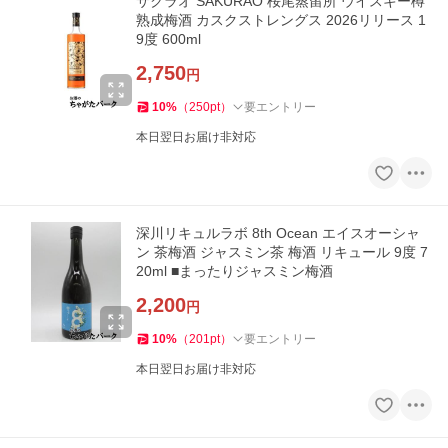
サクラオ SAKURAO 桜尾蒸留所 ウイスキー樽
熟成梅酒 カスクストレングス 2026リリース 1
9度 600ml
2,750
円
10
%
（
250
pt
）
要エントリー
本日翌日お届け非対応
深川リキュルラボ 8th Ocean エイスオーシャ
ン 茶梅酒 ジャスミン茶 梅酒 リキュール 9度 7
20ml ■まったりジャスミン梅酒
2,200
円
10
%
（
201
pt
）
要エントリー
本日翌日お届け非対応