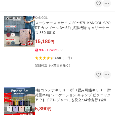
KANGOL
スーツケース Mサイズ 50〜57L KANGOL SPO
RT カンゴール 3〜5泊 拡張機能 キャリーケー
ス 850-8810
15,180
円
9
%
（
1,248
pt
）
4.58
（
19
件
）
翌日発送（休業日を除く）
4輪コンテナキャリー 折り畳み可能キャリー 耐
荷重35kg ワーケーション キャンプ ピクニック
アウトドアレジャーにも役立つ4輪走行 (全8色/
220-7000)
5,390
円