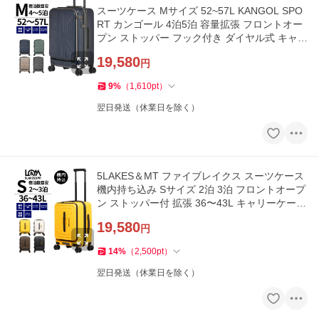
スーツケース Mサイズ 52~57L KANGOL SPO
RT カンゴール 4泊5泊 容量拡張 フロントオー
プン ストッパー フック付き ダイヤル式 キャリ
ーケース 850-9001
19,580
円
9
%
（
1,610
pt
）
翌日発送（休業日を除く）
5LAKES＆MT ファイブレイクス スーツケース
機内持ち込み Sサイズ 2泊 3泊 フロントオープ
ン ストッパー付 拡張 36〜43L キャリーケース
310-4020
19,580
円
14
%
（
2,500
pt
）
翌日発送（休業日を除く）