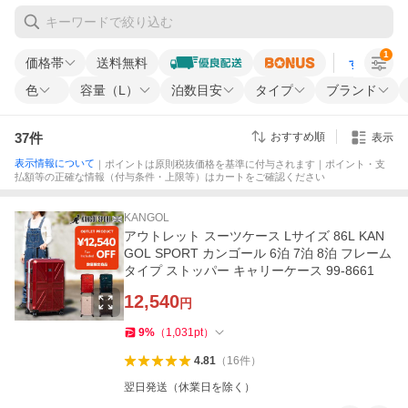
1
価格帯
送料無料
すべての条
色
容量（L）
泊数目安
タイプ
ブランド
37
件
おすすめ順
表示
表示情報について
｜ポイントは原則税抜価格を基準に付与されます｜ポイント・支
払額等の正確な情報（付与条件・上限等）はカートをご確認ください
KANGOL
アウトレット スーツケース Lサイズ 86L KAN
GOL SPORT カンゴール 6泊 7泊 8泊 フレーム
タイプ ストッパー キャリーケース 99-8661
12,540
円
9
%
（
1,031
pt
）
4.81
（
16
件
）
翌日発送（休業日を除く）