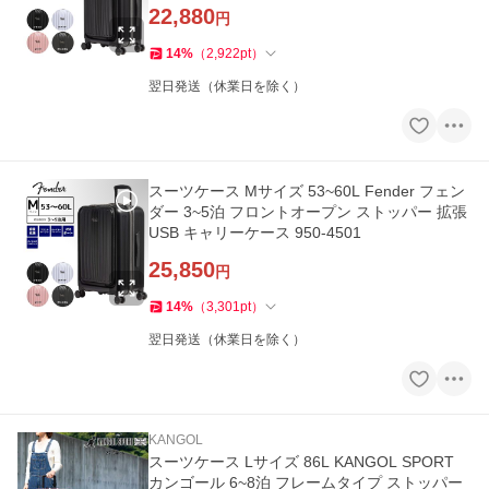
22,880
円
14
%
（
2,922
pt
）
翌日発送（休業日を除く）
スーツケース Mサイズ 53~60L Fender フェン
ダー 3~5泊 フロントオープン ストッパー 拡張
USB キャリーケース 950-4501
25,850
円
14
%
（
3,301
pt
）
翌日発送（休業日を除く）
KANGOL
スーツケース Lサイズ 86L KANGOL SPORT
カンゴール 6~8泊 フレームタイプ ストッパー