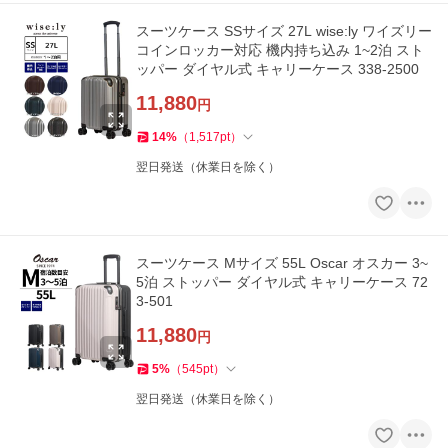
スーツケース SSサイズ 27L wise:ly ワイズリー
コインロッカー対応 機内持ち込み 1~2泊 スト
ッパー ダイヤル式 キャリーケース 338-2500
11,880
円
14
%
（
1,517
pt
）
翌日発送（休業日を除く）
スーツケース Mサイズ 55L Oscar オスカー 3~
5泊 ストッパー ダイヤル式 キャリーケース 72
3-501
11,880
円
5
%
（
545
pt
）
翌日発送（休業日を除く）