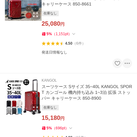
キャリーケース 850-8661
在庫なし
25,080
円
5
%
（
1,151
pt
）
4.50
（
6
件
）
発送日情報なし
KANGOL
スーツケース Sサイズ 35~40L KANGOL SPOR
T カンゴール 機内持ち込み 1~3泊 拡張 ストッ
パー キャリーケース 850-8900
在庫なし
15,180
円
5
%
（
696
pt
）