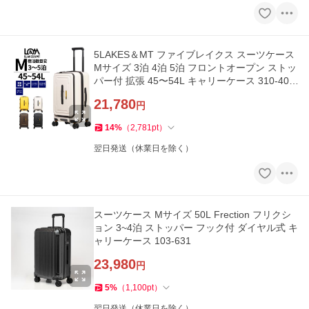
5LAKES＆MT ファイブレイクス スーツケース
Mサイズ 3泊 4泊 5泊 フロントオープン ストッ
パー付 拡張 45〜54L キャリーケース 310-402
1
21,780
円
14
%
（
2,781
pt
）
翌日発送（休業日を除く）
スーツケース Mサイズ 50L Frection フリクシ
ョン 3~4泊 ストッパー フック付 ダイヤル式 キ
ャリーケース 103-631
23,980
円
5
%
（
1,100
pt
）
翌日発送（休業日を除く）