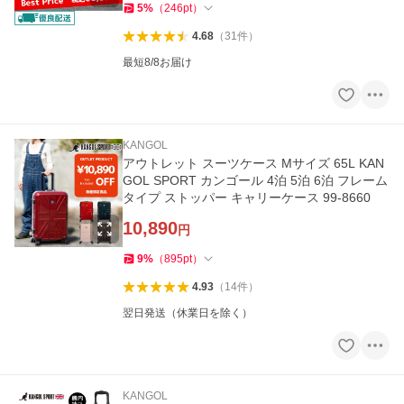
5
%
（
246
pt
）
4.68
（
31
件
）
最短8/8お届け
KANGOL
アウトレット スーツケース Mサイズ 65L KAN
GOL SPORT カンゴール 4泊 5泊 6泊 フレーム
タイプ ストッパー キャリーケース 99-8660
10,890
円
9
%
（
895
pt
）
4.93
（
14
件
）
翌日発送（休業日を除く）
KANGOL