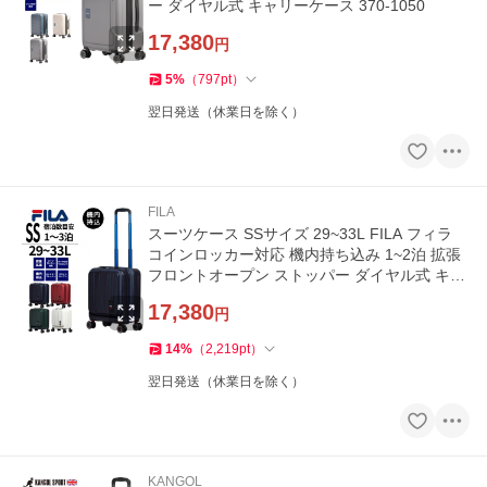
ー ダイヤル式 キャリーケース 370-1050
17,380
円
5
%
（
797
pt
）
翌日発送（休業日を除く）
FILA
スーツケース SSサイズ 29~33L FILA フィラ
コインロッカー対応 機内持ち込み 1~2泊 拡張
フロントオープン ストッパー ダイヤル式 キャ
リーケース 260-1600
17,380
円
14
%
（
2,219
pt
）
翌日発送（休業日を除く）
KANGOL