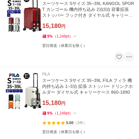
スーツケース Sサイズ 35~39L KANGOL SPOR
T カンゴール 機内持ち込み 2泊3泊 容量拡張
ストッパー フック付き ダイヤル式 キャリーケ
ース 850-8950
15,180
円
9
%
（
1,248
pt
）
翌日発送（休業日を除く）
FILA
スーツケース Sサイズ 35~39L FILA フィラ 機
内持ち込み 1~3泊 拡張 ストッパー ドリンクホ
ルダー ダイヤル式 キャリーケース 860-1890
15,180
円
9
%
（
1,248
pt
）
5.00
（
3
件
）
翌日発送（休業日を除く）