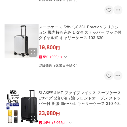
スーツケース Sサイズ 35L Frection フリクシ
ョン 機内持ち込み 1~2泊 ストッパー フック付
ダイヤル式 キャリーケース 103-630
19,800
円
5
%
（
909
pt
）
翌日発送（休業日を除く）
5LAKES＆MT ファイブレイクス スーツケース
Lサイズ 5泊 6泊 7泊 フロントオープン ストッ
パー付 拡張 65〜75L キャリーケース 310-402
2
23,980
円
14
%
（
3,062
pt
）