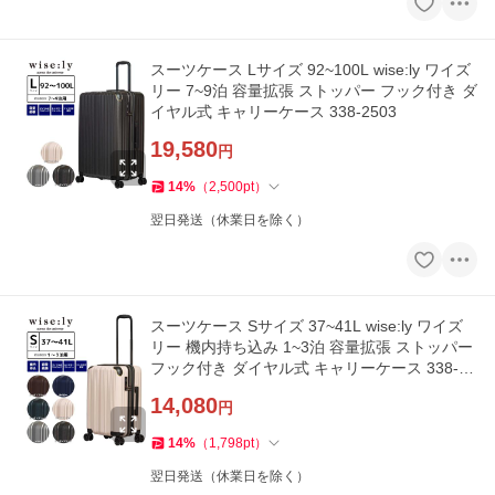
スーツケース Lサイズ 92~100L wise:ly ワイズ
リー 7~9泊 容量拡張 ストッパー フック付き ダ
イヤル式 キャリーケース 338-2503
19,580
円
14
%
（
2,500
pt
）
翌日発送（休業日を除く）
スーツケース Sサイズ 37~41L wise:ly ワイズ
リー 機内持ち込み 1~3泊 容量拡張 ストッパー
フック付き ダイヤル式 キャリーケース 338-25
01
14,080
円
14
%
（
1,798
pt
）
翌日発送（休業日を除く）