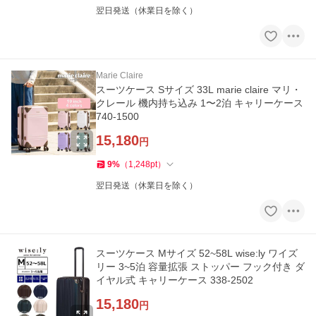
翌日発送（休業日を除く）
Marie Claire
スーツケース Sサイズ 33L marie claire マリ・
クレール 機内持ち込み 1〜2泊 キャリーケース
740-1500
15,180
円
9
%
（
1,248
pt
）
翌日発送（休業日を除く）
スーツケース Mサイズ 52~58L wise:ly ワイズ
リー 3~5泊 容量拡張 ストッパー フック付き ダ
イヤル式 キャリーケース 338-2502
15,180
円