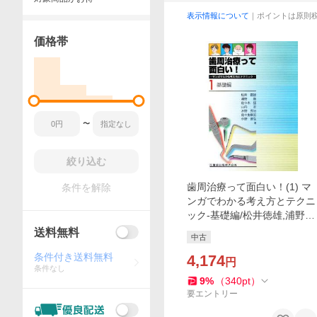
表示情報について
｜ポイントは原則
価格帯
〜
絞り込む
歯周治療って面白い！(1) マ
条件を解除
ンガでわかる考え方とテクニ
ック-基礎編/松井徳雄,浦野
智,佐々木猛,山
送料無料
中古
条件付き送料無料
4,174
円
条件なし
9
%
（
340
pt
）
要エントリー