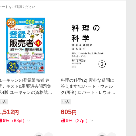
カートをご確認ください
ユーキャンの登録販売者 速
料理の科学(2) 素朴な疑問に
習テキスト&重要過去問題集
答えます/ロバート・ウォル
第4版 ユーキャンの資格試験
ク(著者),ロバート・L.ウォル
シリーズ/
ク(著
中古
中古
1,512
605
円
円
5
%
（
68
pt
）
5
%
（
27
pt
）