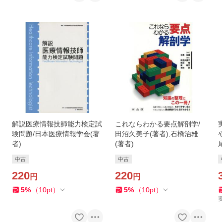
解説医療情報技師能力検定試
これならわかる要点解剖学/
験問題/日本医療情報学会(著
田沼久美子(著者),石橋治雄
者)
(著者)
中古
中古
220
220
円
円
5
%
（
10
pt
）
5
%
（
10
pt
）