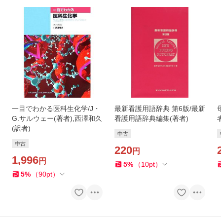
一目でわかる医科生化学/J・
最新看護用語辞典 第6版/最新
G.サルウェー(著者),西澤和久
看護用語辞典編集(著者)
(訳者)
中古
中古
220
円
1,996
円
5
%
（
10
pt
）
5
%
（
90
pt
）