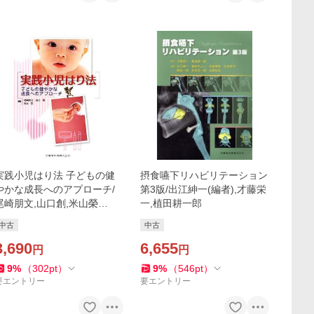
実践小児はり法 子どもの健
摂食嚥下リハビリテーション
やかな成長へのアプローチ/
第3版/出江紳一(編者),才藤栄
尾崎朋文,山口創,米山榮
一,植田耕一郎
【編】
中古
中古
3,690
6,655
円
円
9
%
（
302
pt
）
9
%
（
546
pt
）
要エントリー
要エントリー