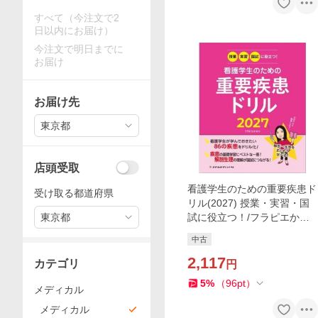
すべて（今注文で2
日以内にお届け）
今注文で明日までに
お届け
お届け先
東京都
店頭受取
看護学生のための重要疾患ド
受け取る都道府県
リル(2027) 授業・実習・国
東京都
試に役立つ！/フラピエかお
り(著者)
中古
2,117
カテゴリ
円
5
%
（
96
pt
）
メディカル
メディカル