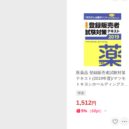
医薬品 登録販売者試験対策
テキスト(2019年度)/マツモ
トキヨシホールディングス
(著者)
中古
1,512
円
5
%
（
68
pt
）