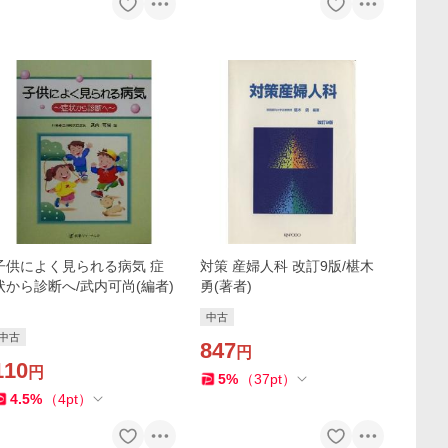
子供によく見られる病気 症
対策 産婦人科 改訂9版/椹木
状から診断へ/武内可尚(編者)
勇(著者)
中古
中古
847
円
110
円
5
%
（
37
pt
）
4.5
%
（
4
pt
）