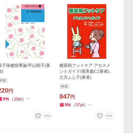
母子保健指導論/平山朝子(著
糖尿病フットケア アセスメ
者)
ントガイド/渥美義仁(著者),
土方ふじ子(著者)
中古
中古
220
円
847
円
5
%
（
10
pt
）
5
%
（
37
pt
）