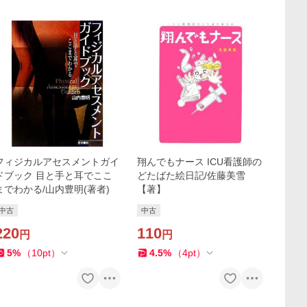
フィジカルアセスメントガイ
翔んでもナース ICU看護師の
ドブック 目と手と耳でここ
どたばた絵日記/佐藤美雪
までわかる/山内豊明(著者)
【著】
中古
中古
220
110
円
円
5
%
（
10
pt
）
4.5
%
（
4
pt
）