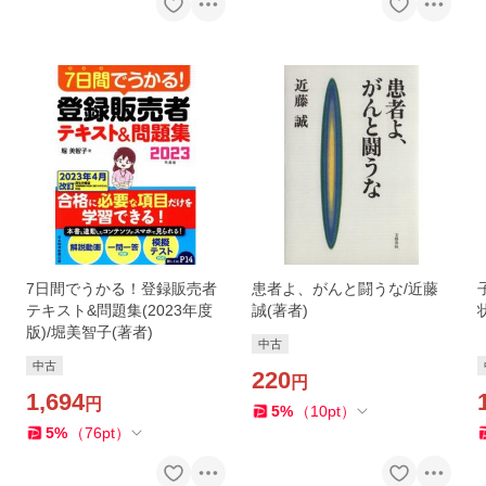
7日間でうかる！登録販売者
患者よ、がんと闘うな/近藤
テキスト&問題集(2023年度
誠(著者)
版)/堀美智子(著者)
中古
中古
220
円
1,694
円
5
%
（
10
pt
）
5
%
（
76
pt
）