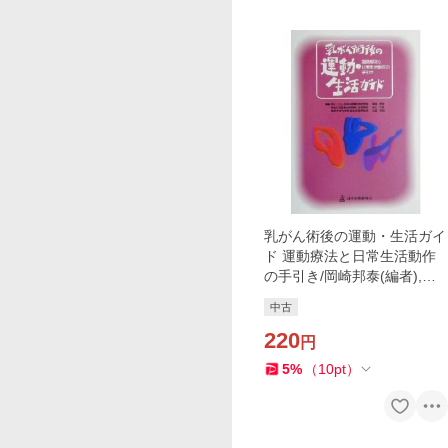
乳がん術後の運動・生活ガイ
ド 運動療法と日常生活動作
の手引き/岡崎邦泰(編者),森
本忠興(編者
中古
220
円
5
%
（
10
pt
）