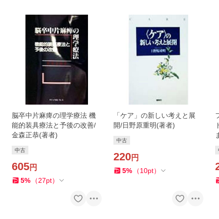
脳卒中片麻痺の理学療法 機
「ケア」の新しい考えと展
能的装具療法と予後の改善/
開/日野原重明(著者)
金森正恭(著者)
中古
中古
220
円
605
円
5
%
（
10
pt
）
5
%
（
27
pt
）