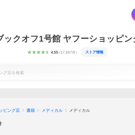
ブックオフ1号館 ヤフーショッピン
ストア情報
4.55
（
17,667
件
）
ョッピング店
書籍
メディカル
メディカル
件