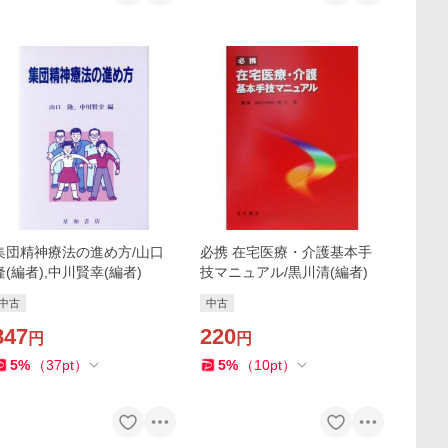
集団精神療法の進め方/山口
必携 在宅医療・介護基本手
隆(編者),中川賢幸(編者)
技マニュアル/黒川清(編者)
中古
中古
847
220
円
円
5
%
（
37
pt
）
5
%
（
10
pt
）