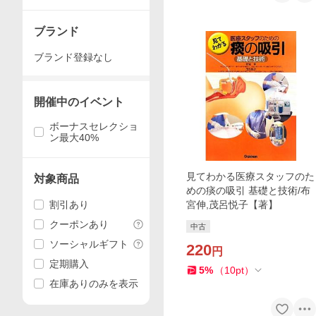
ブランド
ブランド登録なし
開催中のイベント
ボーナスセレクショ
ン最大40%
見てわかる医療スタッフのた
対象商品
めの痰の吸引 基礎と技術/布
割引あり
宮伸,茂呂悦子【著】
クーポンあり
中古
ソーシャルギフト
220
円
定期購入
5
%
（
10
pt
）
在庫ありのみを表示