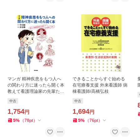
マンガ 精神疾患をもつ人へ
できることからすぐ始める
の関わり方に迷ったら開く本
在宅療養支援 外来看護師 病
教えて看護理論家の先輩た
棟看護師/高橋弘枝
ち！私の役割って何？/中
中古
中古
村
1,754
1,694
円
円
5
%
（
78
pt
）
5
%
（
76
pt
）