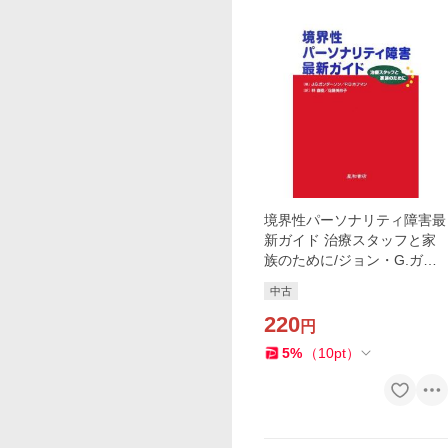
境界性パーソナリティ障害最
新ガイド 治療スタッフと家
族のために/ジョン・G.ガン
ダーソン,ペリー・
中古
220
円
5
%
（
10
pt
）