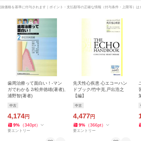
税抜価格を基準に付与されます｜ポイント・支払額等の正確な情報（付与条件・上限等）は
歯周治療って面白い！-マン
先天性心疾患 心エコーハン
ガでわかる 2/松井徳雄(著者),
ドブック/竹中克,戸出浩之
浦野智(著者)
【編】
中古
中古
4,174
4,477
円
円
9
%
（
340
pt
）
9
%
（
366
pt
）
要エントリー
要エントリー