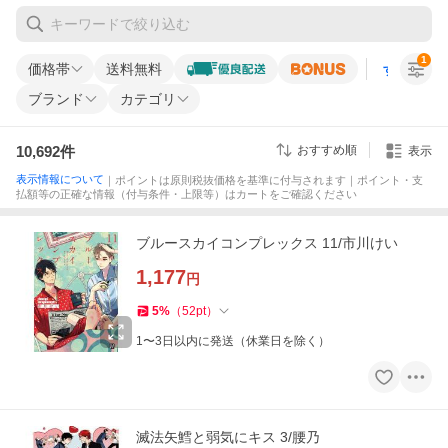
1
価格帯
送料無料
すべての条
ブランド
カテゴリ
10,692
件
おすすめ順
表示
表示情報について
｜ポイントは原則税抜価格を基準に付与されます｜ポイント・支
払額等の正確な情報（付与条件・上限等）はカートをご確認ください
ブルースカイコンプレックス 11/市川けい
1,177
円
5
%
（
52
pt
）
1〜3日以内に発送（休業日を除く）
滅法矢鱈と弱気にキス 3/腰乃