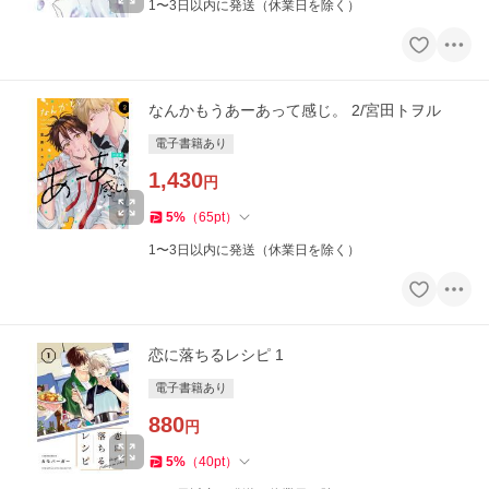
1〜3日以内に発送（休業日を除く）
なんかもうあーあって感じ。 2/宮田トヲル
電子書籍あり
1,430
円
5
%
（
65
pt
）
1〜3日以内に発送（休業日を除く）
恋に落ちるレシピ 1
電子書籍あり
880
円
5
%
（
40
pt
）