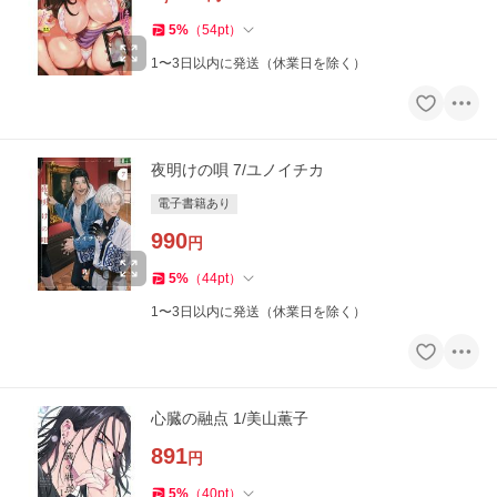
5
%
（
54
pt
）
1〜3日以内に発送（休業日を除く）
夜明けの唄 7/ユノイチカ
電子書籍あり
990
円
5
%
（
44
pt
）
1〜3日以内に発送（休業日を除く）
心臓の融点 1/美山薫子
891
円
5
%
（
40
pt
）