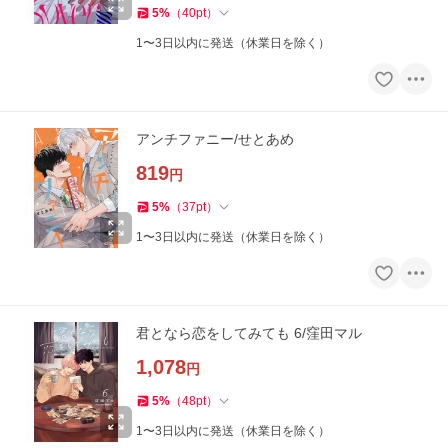
5
%
（
40
pt
）
1〜3日以内に発送（休業日を除く）
アンチファニー/せとあめ
819
円
5
%
（
37
pt
）
1〜3日以内に発送（休業日を除く）
君となら恋をしてみても 6/窪田マル
1,078
円
5
%
（
48
pt
）
1〜3日以内に発送（休業日を除く）