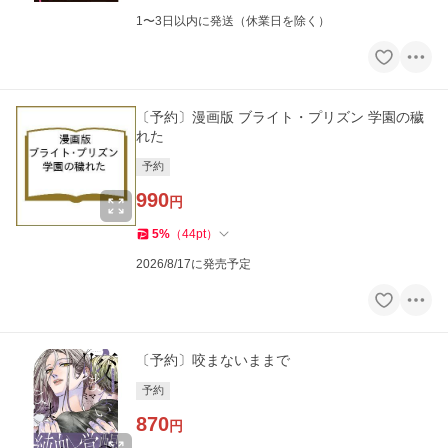
1〜3日以内に発送（休業日を除く）
〔予約〕漫画版 ブライト・プリズン 学園の穢
れた
予約
990
円
5
%
（
44
pt
）
2026/8/17に発売予定
〔予約〕咬まないままで
予約
870
円