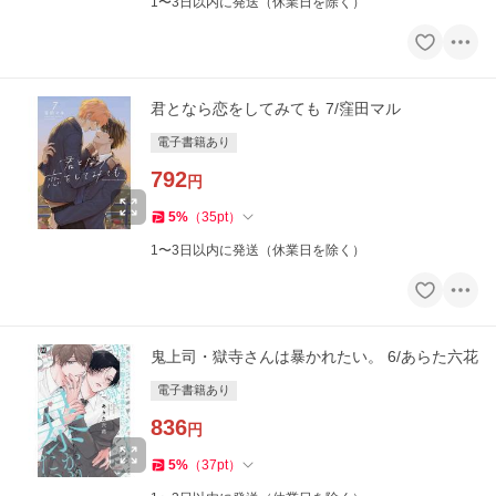
1〜3日以内に発送（休業日を除く）
君となら恋をしてみても 7/窪田マル
電子書籍あり
792
円
5
%
（
35
pt
）
1〜3日以内に発送（休業日を除く）
鬼上司・獄寺さんは暴かれたい。 6/あらた六花
電子書籍あり
836
円
5
%
（
37
pt
）