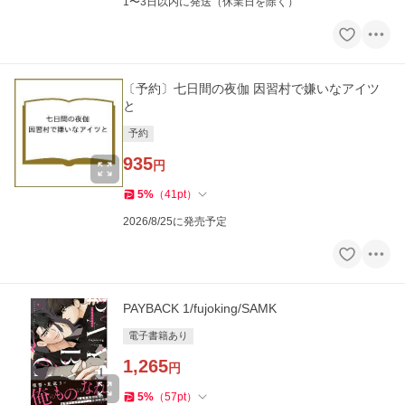
1〜3日以内に発送（休業日を除く）
〔予約〕七日間の夜伽 因習村で嫌いなアイツ
と
予約
935
円
5
%
（
41
pt
）
2026/8/25に発売予定
PAYBACK 1/fujoking/SAMK
電子書籍あり
1,265
円
5
%
（
57
pt
）