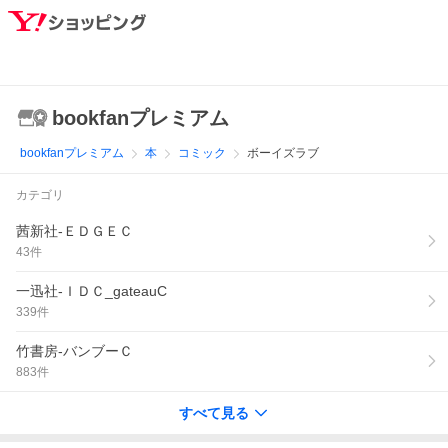
bookfanプレミアム
bookfanプレミアム
本
コミック
ボーイズラブ
カテゴリ
茜新社-ＥＤＧＥＣ
43
件
一迅社-ＩＤＣ_gateauC
339
件
竹書房-バンブーＣ
883
件
すべて見る