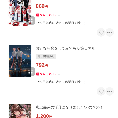
869
円
5
%
（
38
pt
）
1〜3日以内に発送（休業日を除く）
君となら恋をしてみても 8/窪田マル
電子書籍あり
792
円
5
%
（
35
pt
）
1〜3日以内に発送（休業日を除く）
私は義弟の淫具になりました/えのきの子
1,200
円