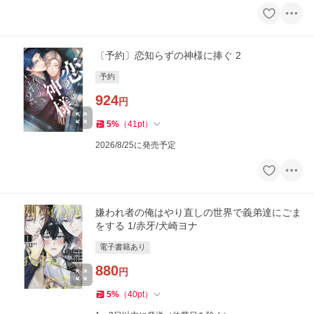
〔予約〕恋知らずの神様に捧ぐ 2
予約
924
円
5
%
（
41
pt
）
2026/8/25に発売予定
嫌われ者の俺はやり直しの世界で義弟達にごま
をする 1/赤牙/犬崎ヨナ
電子書籍あり
880
円
5
%
（
40
pt
）