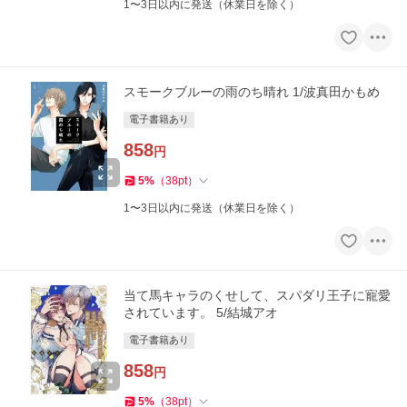
1〜3日以内に発送（休業日を除く）
スモークブルーの雨のち晴れ 1/波真田かもめ
電子書籍あり
858
円
5
%
（
38
pt
）
1〜3日以内に発送（休業日を除く）
当て馬キャラのくせして、スパダリ王子に寵愛
されています。 5/結城アオ
電子書籍あり
858
円
5
%
（
38
pt
）