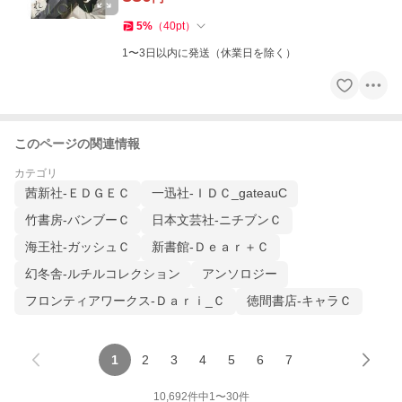
5
%
（
40
pt
）
1〜3日以内に発送（休業日を除く）
このページの関連情報
カテゴリ
茜新社-ＥＤＧＥＣ
一迅社-ＩＤＣ_gateauC
竹書房-バンブーＣ
日本文芸社-ニチブンＣ
海王社-ガッシュＣ
新書館-Ｄｅａｒ＋Ｃ
幻冬舎-ルチルコレクション
アンソロジー
フロンティアワークス-Ｄａｒｉ_Ｃ
徳間書店-キャラＣ
1
2
3
4
5
6
7
10,692
件中
1
〜
30
件