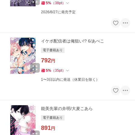
5
%
（
38
pt
）
2026/8/27に発売予定
イケボ配信者は俺狙い!? 6/あぺこ
電子書籍あり
792
円
5
%
（
35
pt
）
1〜3日以内に発送（休業日を除く）
能美先輩の弁明/大麦こあら
電子書籍あり
891
円