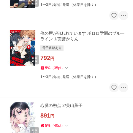
1〜3日以内に発送（休業日を除く）
俺の唇が狙われています ポロロ学園のブルー
ライン 1/安斎かりん
電子書籍あり
792
円
5
%
（
35
pt
）
1〜3日以内に発送（休業日を除く）
心臓の融点 2/美山薫子
891
円
5
%
（
40
pt
）