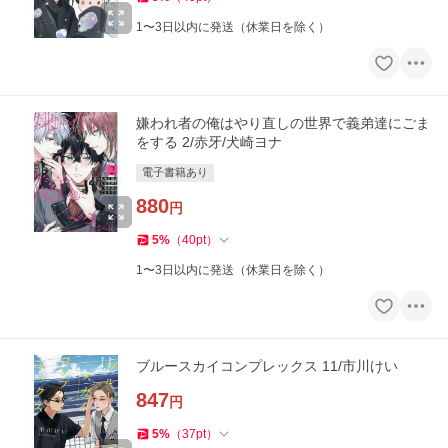
1〜3日以内に発送（休業日を除く）
嫌われ者の俺はやり直しの世界で義弟達にごま
をする 2/赤牙/犬崎ヨナ
電子書籍あり
880
円
5
%
（
40
pt
）
1〜3日以内に発送（休業日を除く）
ブルースカイコンプレックス 11/市川けい
847
円
5
%
（
37
pt
）