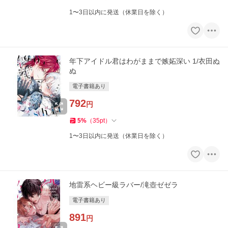
1〜3日以内に発送（休業日を除く）
年下アイドル君はわがままで嫉妬深い 1/衣田ぬ
ぬ
電子書籍あり
792
円
5
%
（
35
pt
）
1〜3日以内に発送（休業日を除く）
地雷系ヘビー級ラバー/滝壺ゼゼラ
電子書籍あり
891
円