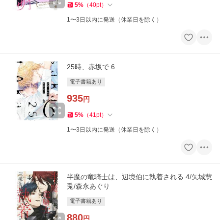
5
%
（
40
pt
）
1〜3日以内に発送（休業日を除く）
25時、赤坂で 6
電子書籍あり
935
円
5
%
（
41
pt
）
1〜3日以内に発送（休業日を除く）
半魔の竜騎士は、辺境伯に執着される 4/矢城慧
兎/森永あぐり
電子書籍あり
880
円