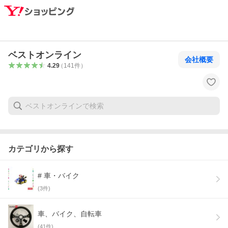
ベストオンライン
会社概要
4.29
（
141
件
）
カテゴリから探す
# 車・バイク
(
3
件)
車、バイク、自転車
(
41
件)