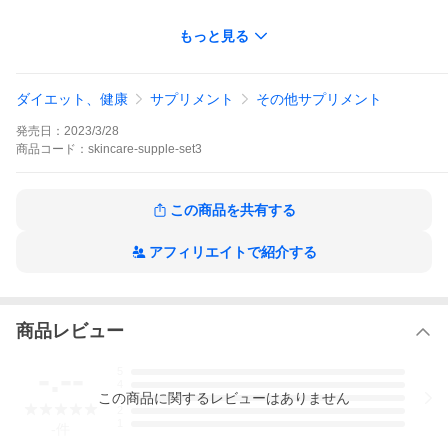
もっと見る
［キーワード］
美容 サプリ 美肌 のんこ店長愛用3点セット アクティバ コラーゲ
ン 潤い ビタミンC 天然ビタミンC オメガ3 不飽和脂肪酸 リノール
酸 サプリメント しっとり ハリ スキンケア 40代 50代 ツヤ キメ
ダイエット、健康
サプリメント
その他サプリメント
シワ ミネラル 女性 高齢 エイジング レディース 無添加
50代の店長が
発売日：
2023/3/28
毎日続けてる3つのサプリが
商品
コード：
skincare-supple-set3
お得なセットに！
この商品を共有する
アフィリエイトで紹介する
商品レビュー
-.--
5
4
この
商品
に関するレビューはありません
3
2
1
-
件