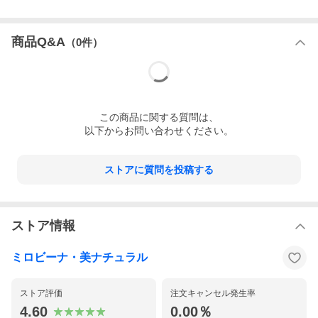
商品Q&A
（
0
件）
50歳を過ぎたのんこ店長が、絶対欠かさず毎朝飲んでいるのが、
この3つの美容サプリです。
この
商品
に関する質問は、
「この組合せ一番いいのよね。」ということで、店長の一押しの
以下からお問い合わせください。
セットになっています。
50歳ともなれば、自分に対する自信も失われがち。このセットな
ストアに質問を投稿する
らもう一度あなたを輝かせることができるかも。
ぜひ、のんこ店長と一緒に毎日の習慣にして美しく輝く毎日を送
ってもらえたらと思います。
ストア情報
● アクティバサプリ ラインナップ
お気軽2点セット
ミロビーナ・美ナチュラル
のんこ店長愛用3点セット
ヘアー集中2点セット
美容5点フルセット
ストア評価
注文キャンセル発生率
その他 目的別セット商品
4.60
0.00％
単品スキングロー（@5,340円）