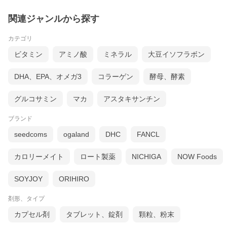
50代ミロビーナ店長もとにかくお気に入り！超愛用しておりま
関連ジャンルから探す
す。
50代の美容の悩みに力強く応える！：
カテゴリ
ハリ感
はスキングローが担当。衰えが気になる年代でも、コラーゲン＆
ビタミン
アミノ酸
ミネラル
大豆イソフラボン
ミネラルの働きでみずみずしくつるりんとしたあなたにしてくれ
る頼もしいサプリメントです！
DHA、EPA、オメガ3
コラーゲン
酵母、酵素
グルコサミン
マカ
アスタキサンチン
ブランド
seedcoms
ogaland
DHC
FANCL
カロリーメイト
ロート製薬
NICHIGA
NOW Foods
SOYJOY
ORIHIRO
剤形、タイプ
カプセル剤
タブレット、錠剤
顆粒、粉末