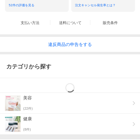
単品ビューティー＆ラディアンス（@5,280円）
52
件の評価を見る
注文キャンセル発生率とは？
単品スターター（＠4,050円）
アクティバ全商品
支払い方法
送料について
販売条件
商品詳細
違反
商品の
申告をする
50歳を迎えて自信が急降下・・・：
いろんな
曲がり角の40代 50代 60代。自分自身に自信も失われがちですよ
ね・・・。そんなあなたや私を力強くサポートするのが、アクテ
ィバの美容サプリたち。
カテゴリから探す
また粒はつるんとして、
ちょうどいい大きさの飲み込みやすい
カ
プセルになっています。
50代が求める理想的な組合せ：
このセットに
美容
は、50代の気になるハリ感をサポートするサプリと、明るさをサ
ポートするサプリに、
(
22
件)
美容に欠かせないビタミンCのサプリメントを加え、50代にとっ
て理想的な組合せとなっています。
健康
レディース用、メンズ用と、どちらでもお使いいただけますの
(
8
件)
で、ご夫婦一緒に健康的に年を重ねる・・・そんな使い方も素敵
です。