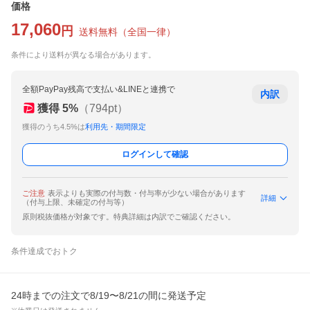
価格
17,060
円
送料無料
（
全国一律
）
条件により送料が異なる場合があります。
全額PayPay残高で支払い&LINEと連携で
内訳
獲得
5
%
（
794
pt）
獲得のうち4.5%は
利用先・期間限定
ログインして確認
ご注意
表示よりも実際の付与数・付与率が少ない場合があります
詳細
（付与上限、未確定の付与等）
原則税抜価格が対象です。特典詳細は内訳でご確認ください。
条件達成でおトク
24時までの注文で8/19〜8/21の間に発送予定