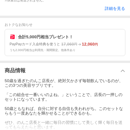
※休業日は発送されません。
詳細を見る
おトクなお知らせ
合計5,000円相当プレゼント！
17,060
12,060
PayPayカード入会特典を使うと
円
円
うち2,000円相当は利用先・期間限定。他条件あり
商品情報
50歳を過ぎたのんこ店長が、絶対欠かさず毎朝飲んでいるのが、
この3つの美容サプリです。
「この組合せ一番いいのよね。」ということで、店長の一押しの
セットになっています。
50歳ともなれば、自分に対する自信も失われがち。このセットな
らもう一度あなたを輝かせることができるかも。
ぜひ、のんこ店長と一緒に毎日の習慣にして美しく輝く毎日を送
ってもらえたらと思います。