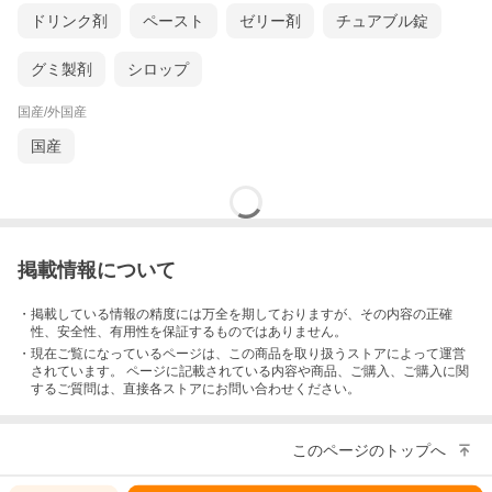
ドリンク剤
ペースト
ゼリー剤
チュアブル錠
グミ製剤
シロップ
国産/外国産
国産
明るさにはビューティー＆ラディアンス。明るく輝く毎日をお届
けします。紫外線をよく浴びる方には特にオススメです。
掲載情報について
・掲載している情報の精度には万全を期しておりますが、その内容の正確
性、安全性、有用性を保証するものではありません。
・現在ご覧になっているページは、この
商品
を取り扱うストアによって運営
されています。 ページに記載されている内容
や商品、ご購入
、ご購入に関
するご質問は、直接各ストアにお問い合わせください。
このページのトップへ