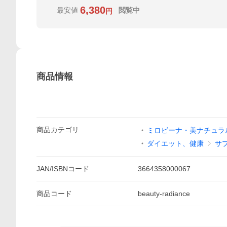
6,380
最安値
閲覧中
円
商品情報
商品
カテゴリ
ミロビーナ・美ナチュラ
ダイエット、健康
サ
JAN/ISBNコード
3664358000067
商品
コード
beauty-radiance