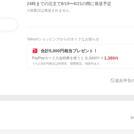
24時までの注文で8/19〜8/21の間に発送予定
※休業日は発送されません。
Yahoo!ショッピングからのオトクなお知らせ
合計5,000円相当プレゼント！
6,380
1,380
PayPayカード入会特典を使うと
円
円
うち2,000円相当は利用先・期間限定。他条件あり
違反申告
4