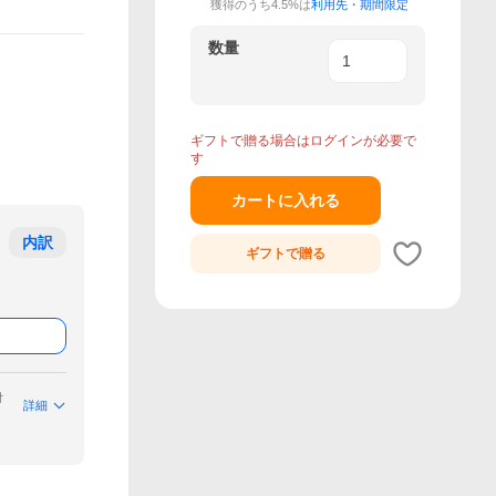
獲得のうち4.5%は
利用先・期間限定
数量
ギフトで贈る場合はログインが必要で
す
カートに入れる
内訳
ギフトで
贈る
付
詳細