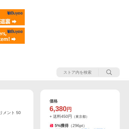
価格
6,380
円
リメント 50
+ 送料
450
円
（
東京都
）
5
%獲得
（
296
pt）