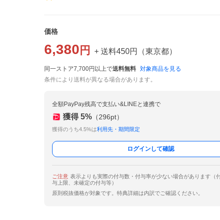
価格
6,380
円
+ 送料
450
円
（
東京都
）
同一ストア7,700円以上で
送料無料
対象商品を見る
条件により送料が異なる場合があります。
全額PayPay残高で支払い&LINEと連携で
獲得
5
%
（
296
pt）
獲得のうち4.5%は
利用先・期間限定
ログインして確認
ご注意
表示よりも実際の付与数・付与率が少ない場合があります（
与上限、未確定の付与等）
原則税抜価格が対象です。特典詳細は内訳でご確認ください。