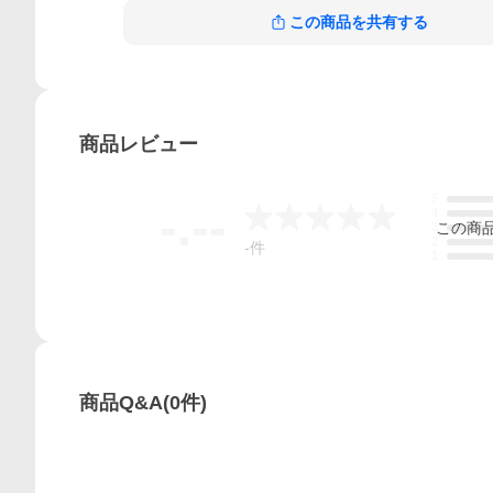
この商品を共有する
商品
レビュー
5
-.--
4
この
商
3
2
-
件
1
商品Q&A
(
0
件)