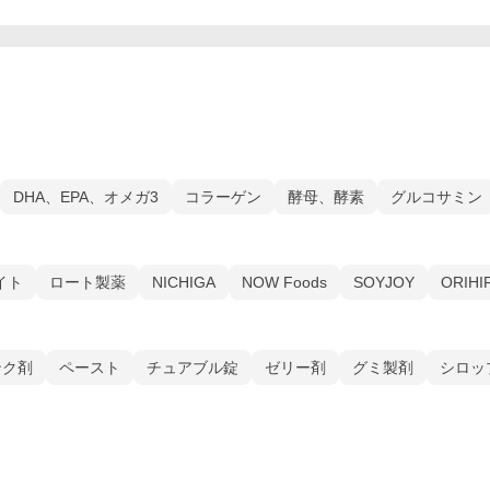
DHA、EPA、オメガ3
コラーゲン
酵母、酵素
グルコサミン
イト
ロート製薬
NICHIGA
NOW Foods
SOYJOY
ORIHI
ンク剤
ペースト
チュアブル錠
ゼリー剤
グミ製剤
シロッ