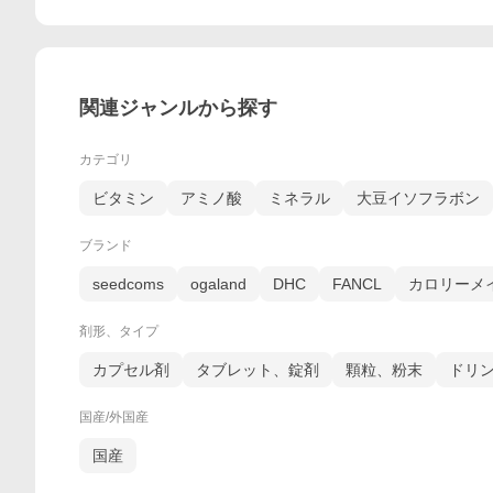
関連ジャンルから探す
カテゴリ
ビタミン
アミノ酸
ミネラル
大豆イソフラボン
ブランド
seedcoms
ogaland
DHC
FANCL
カロリーメ
剤形、タイプ
カプセル剤
タブレット、錠剤
顆粒、粉末
ドリ
国産/外国産
国産