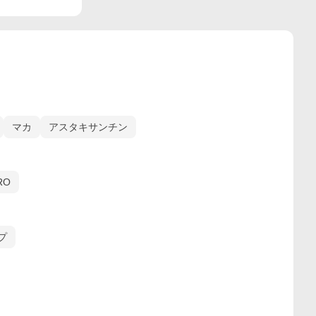
マカ
アスタキサンチン
RO
プ