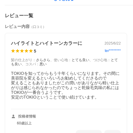
PREMIUM SERIES
圧倒的な補修と保湿を擁する驚きの質感へ
優れたケア効果を発揮する配合成分と特許技術インカラミの相乗
レビュー一覧
効果による、最高レベルの補修力を持つシャンプー・トリートメ
ント。
レビュー内容
（口コミ）
独自の質感で、見違えるほどのツヤとまとまりの良い仕上がりに
導きます。
さらに独自のアウトカラミ処方によって、キューティクルの滑り
感を高め、毛先までたっぷりと潤いを与えます。
ハイライトとハイトーンカラーに
2025/6/22
5
ter********
◆ 商品名称：TOKIO IE INKARAMI PREMIUM TREATMENT（ト
キオ アイイー インカラミ プレミアム トリートメント）
髪の仕上がり
：
さらさら
、
使い心地
：
とても良い
、
つけ心地
：
とて
◆ メーカー：IFING イフイング株式会社
も良い
、
コスパ
：
悪い
◆ 製造国：日本製
◆ 区分：化粧品
TOKIOを知ってからもう十年くらいになります。その間に
◆ 内容量：700g（詰替え）
美容院を変えるといろいろお勧めしてくださるので

◆ JAN：4589860001410
変えることもありましたがこの潤いがありながら軽い仕上
◆ 成分：水、グリセリン、シクロペンタシロキサン 他
がりは感じられなかったのでちょっと乾燥毛気味の私には
※ 本商品ラベルに記載の使用上の注意をよくお読みいただき、用
TOKIOが一番合うようです。

法容量を守って正しくご使用ください。
安定のTOKIOということで使い続けています。

※ 写真撮影の照明や、画像処理の加減により実物の色味と若干異
なる場合もございます。あらかじめご了承の上ご購入下さい。
投稿者情報
◇ 配送方法について ◇
※ 本製品の配送方法につきましてはメール便を使用させて頂きま
60歳以上
す。
※ 「メール便」はお客様の郵便ポストに投函し、配達完了となり