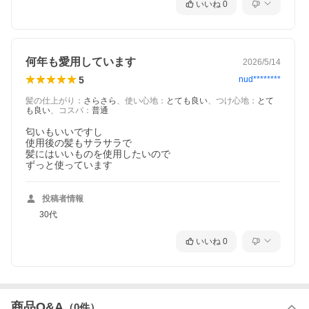
いいね
0
ます。
※ 【日時指定・代引き不可】となりますので、ご注意ください。
※ 万が一、ご指定されましても承れませんので、
恐れ入りますが、ご理解いただけますようお願い申し上げます。
※ 代引き支払いをご希望の際は、送料＋手数料を加算させて頂き
何年も愛用しています
2026/5/14
ますので、ご了承ください。
5
nud********
髪の仕上がり
：
さらさら
、
使い心地
：
とても良い
、
つけ心地
：
とて
も良い
、
コスパ
：
普通
匂いもいいですし

使用後の髪もサラサラで

髪にはいいものを使用したいので

ずっと使っています
投稿者情報
30代
いいね
0
商品Q&A
（
0
件）