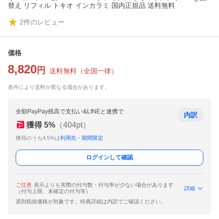
替え リフィル トキオ インカラミ 国内正規品 送料無料
2
件のレビュー
価格
8,820
円
送料無料
（
全国一律
）
条件により送料が異なる場合があります。
全額PayPay残高で支払い&LINEと連携で
内訳
獲得
5
%
（
404
pt）
獲得のうち4.5%は
利用先・期間限定
ログインして確認
ご注意
表示よりも実際の付与数・付与率が少ない場合があります
詳細
（付与上限、未確定の付与等）
原則税抜価格が対象です。特典詳細は内訳でご確認ください。