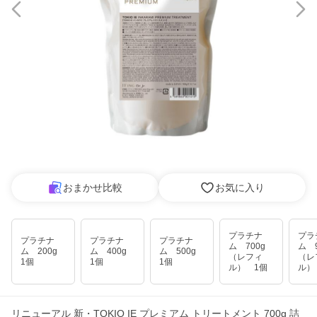
おまかせ比較
お気に入り
プラチナ
プラ
プラチナ
プラチナ
プラチナ
ム 700g
ム 9
ム 200g
ム 400g
ム 500g
（レフィ
（レ
1個
1個
1個
ル） 1個
ル）
リニューアル 新・TOKIO IE プレミアム トリートメント 700g 詰