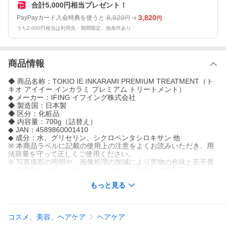
合計5,000円相当プレゼント！
8,820
3,820
PayPayカード入会特典を使うと
円
円
うち2,000円相当は利用先・期間限定。他条件あり
商品情報
◆ 商品名称：TOKIO IE INKARAMI PREMIUM TREATMENT（ト
キオ アイイー インカラミ プレミアム トリートメント）
◆ メーカー：IFING イフイング株式会社
◆ 製造国：日本製
◆ 区分：化粧品
◆ 内容量：700g（詰替え）
◆ JAN：4589860001410
◆ 成分：水、グリセリン、シクロペンタシロキサン 他
※ 本商品ラベルに記載の使用上の注意をよくお読みいただき、用
法容量を守って正しくご使用ください。
※ 写真撮影の照明や、画像処理の加減により実物の色味と若干異
なる場合もございます。あらかじめご了承の上ご購入下さい。
もっと見る
コスメ、美容、ヘアケア
ヘアケア