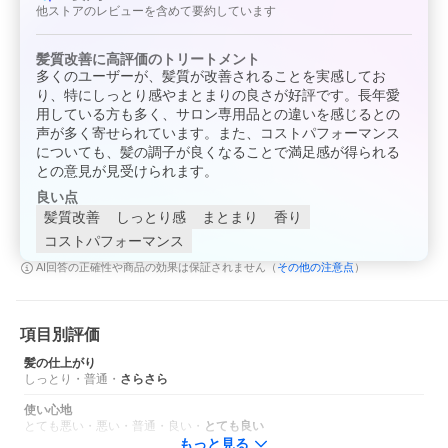
他ストアのレビューを含めて要約しています
髪質改善に高評価のトリートメント
多くのユーザーが、髪質が改善されることを実感してお
り、特にしっとり感やまとまりの良さが好評です。長年愛
用している方も多く、サロン専用品との違いを感じるとの
声が多く寄せられています。また、コストパフォーマンス
についても、髪の調子が良くなることで満足感が得られる
との意見が見受けられます。
良い点
新・トキオインカラミ デビュー
髪質改善
しっとり感
まとまり
香り
TOKIO IE INKARAMI PREMIUM TREATMENT
コストパフォーマンス
トキオ アイイー インカラミ プレミアム トリートメント
その他の注意点
AI回答の正確性や商品の効果は保証されません（
）
分子量の異なる複数のケラチン（補修剤）が髪にハリコシと補修
効果を与え、加水分解シルク・コラーゲン・ダイズ・ゴマの各PP
Tが弾力としっとりとした潤いのある髪へと導きます。
項目別評価
●ケラチンアミノ酸・加水分解ケラチン（TOKIO 2・TOKIO 3）
髪の仕上がり
●加水分解シルク・加水分解コラーゲン（補修剤）
しっとり
・
普通
・
さらさら
●加水分解ダイズタンパク・加水分解ゴマタンパク（補修剤）
●18MEA・セラミドNG・スクワラン（保湿剤）
使い心地
●フラーレン（保湿剤）
とても悪い
・
悪い
・
普通
・
良い
・
とても良い
●スウィートフローラルの香り
もっと見る