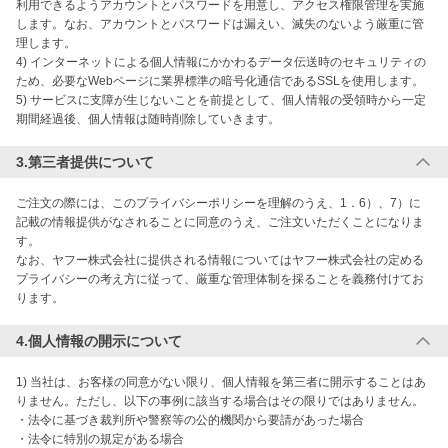
利用できるようアカウントとパスワードを用意し、アクセス権限管理を実施
します。なお、アカウントとパスワードは漏えい、滅失のないよう厳重に管
理します。

4) インターネットによる個人情報にかかわるデータ伝送時のセキュリティの
ため、必要なWebページに業界標準の暗号化通信であるSSLを使用します。

5) サービスに支障が生じないことを前提として、個人情報の受領時から一定
期間経過後、個人情報は随時削除していきます。
3.第三者提供について
ご注文の際には、このプライバシーポリシーを理解のうえ、1．6）、7）に
記載の情報提供がなされることに同意のうえ、ご注文いただくことになりま
す。

なお、ヤフー株式会社に提供される情報についてはヤフー株式会社の定める
プライバシーの考え方に従って、厳重な管理体制を採ることを義務付けてお
ります。
4.個人情報の開示について
1) 当社は、お客様の同意がない限り、個人情報を第三者に開示することはあ
りません。ただし、以下の事例に該当する場合はその限りではありません。

・法令に基づき裁判所や警察等の公的機関から要請があった場合

・法令に特別の規定がある場合
