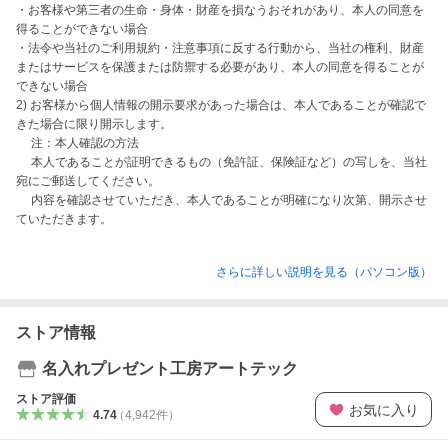
・お客様や第三者の生命・身体・財産を損なうおそれがあり、本人の同意を
得ることができない場合

・法令や当社のご利用規約・注意事項に反する行動から、当社の権利、財産
またはサービスを保護または防禦する必要があり、本人の同意を得ることが
できない場合

2) お客様から個人情報の開示要求があった場合は、本人であることが確認で
きた場合に限り開示します。

　 注：本人確認の方法

　 本人であることが証明できるもの（免許証、保険証など）の写しを、当社
宛にご郵送してください。

　 内容を確認させていただき、本人であることが明確になり次第、開示させ
ていただきます。
さらに詳しい説明を見る（パソコン版）
ストア情報
名入れプレゼント工房アートテック
ストア評価
お気に入り
4.74
（
4,942
件
）