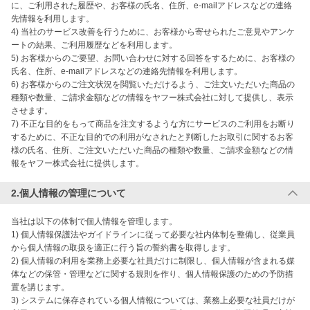
に、ご利用された履歴や、お客様の氏名、住所、e-mailアドレスなどの連絡
先情報を利用します。

4) 当社のサービス改善を行うために、お客様から寄せられたご意見やアンケ
ートの結果、ご利用履歴などを利用します。

5) お客様からのご要望、お問い合わせに対する回答をするために、お客様の
氏名、住所、e-mailアドレスなどの連絡先情報を利用します。

6) お客様からのご注文状況を閲覧いただけるよう、ご注文いただいた商品の
種類や数量、ご請求金額などの情報をヤフー株式会社に対して提供し、表示
させます。

7) 不正な目的をもって商品を注文するような方にサービスのご利用をお断り
するために、不正な目的での利用がなされたと判断したお取引に関するお客
様の氏名、住所、ご注文いただいた商品の種類や数量、ご請求金額などの情
報をヤフー株式会社に提供します。
2.個人情報の管理について
当社は以下の体制で個人情報を管理します。

1) 個人情報保護法やガイドラインに従って必要な社内体制を整備し、従業員
から個人情報の取扱を適正に行う旨の誓約書を取得します。

2) 個人情報の利用を業務上必要な社員だけに制限し、個人情報が含まれる媒
体などの保管・管理などに関する規則を作り、個人情報保護のための予防措
置を講じます。

3) システムに保存されている個人情報については、業務上必要な社員だけが