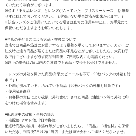
ていただく場合がございます。

※必ず「不良品レンズ」とレンズが入っていた「ブリスターケース」を 破棄
せずに残しておいてください。（現物がない場合対応が出来かねます。）

※該当レンズをご使用いただいてる場合は直ちに使用を中止し、お手元にて
保管いただきますようお願いいたします。

■当店の手配ミスによる返品・交換について

当店では商品を迅速にお届けするよう最善を尽くしておりますが、万が一ご
注文時と違う商品が届くまたは商品の不足などがございましたら、大変お手
数ではございますが必ず商品到着後、7日間以内にお電話ください。

※以下の場合は7日以内のご連絡でも返品・交換をお受けできません。

・レンズの外箱を開けた商品(外装のビニールも不可・90枚パックの外箱も対
象です)

・外箱が潰れている、汚れている商品（90枚パックの外箱も対象です）

・使用済み商品

・お客様の責任により破損（外箱含む）された商品（油性ペン等で外箱に印
をつけた場合も含みます）

■配送途中の破損・事故の場合

・宅配便(ヤマト/佐川/日本郵便)

配達時商品の破損、水濡れ等がございましたら、「商品」「梱包材」を保管
いただき、到着後7日以内に当店、または運送会社へご連絡くださいませ。
