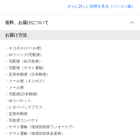
さらに詳しい説明を見る（パソコン版）
送料、お届けについて
お届け方法
・
ネコポス(メール便)
・
ゆうパック(宅配便）
・
宅配便（佐川急便）
・
宅配便（ヤマト運輸）
・
定形外郵便（日本郵便）
・
メール便（ネコポス）
・
メール便
・
宅配便(日本郵便)
・
ゆうパケット
・
レターパックプラス
・
定形外郵便
・
宅急便コンパクト
・
ヤマト運輸（地域別加算ワンオーケア）
・
ヤマト運輸（地域別加算金姜柑）