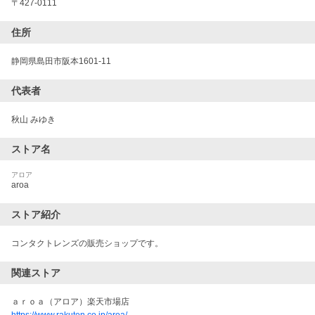
〒
427-0111
住所
静岡県島田市阪本1601-11
代表者
秋山 みゆき
ストア名
アロア
aroa
ストア紹介
コンタクトレンズの販売ショップです。
関連ストア
ａｒｏａ（アロア）楽天市場店