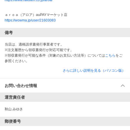
https://www.rakuten.co.jp/aroa/
ａｒｏａ（アロア）auPAYマーケット店
https://wowma.jp/user/21603083
備考
当店は、適格請求書発行事業者です。
※注文履歴から領収書発行が対応可能です。
※領収書発行が可能な条件（対象のお支払い方法等）については
こちら
をご
参照ください。
さらに詳しい説明を見る（パソコン版）
お問い合わせ情報
運営責任者
秋山 みゆき
郵便番号