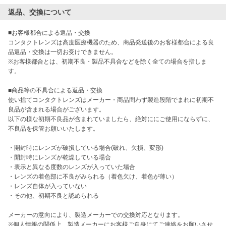
返品、交換について
■お客様都合による返品・交換

コンタクトレンズは高度医療機器のため、商品発送後のお客様都合による良
品返品・交換は一切お受けできません。 

※お客様都合とは、初期不良・製品不具合などを除く全ての場合を指しま
す。

■商品等の不具合による返品・交換

使い捨てコンタクトレンズはメーカー・商品問わず製造段階でまれに初期不
良品が含まれる場合がございます。

以下の様な初期不良品が含まれていましたら、絶対ににご使用にならずに、
不良品を保管お願いいたします。

・開封時にレンズが破損している場合(破れ、欠損、変形)

・開封時にレンズが乾燥している場合

・表示と異なる度数のレンズが入っていた場合

・レンズの着色部に不良がみられる（着色欠け、着色が薄い）

・レンズ自体が入っていない

・その他、初期不良と認められる

メーカーの意向により、製造メーカーでの交換対応となります。

※個人情報の関係上、製造メーカーにお客様ご自身にてご連絡をお願いさせ