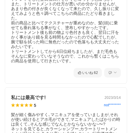
また、トリートメントの仕方が悪いのか分かりませんが、
あまり色の付きが良くなくなって来たので、久し振りに変
えてみようと色々調べてこちらの商品にたどり着きまし
た。

前の商品と比べてテクスチャーが重めなのか、髪(頭)に乗
せても垂れ落ちる事がなく、塗布しやすかったです。

トリートメント後も前の物より色付きも良く、翌日に汗を
かく事があり鏡を見る時間もなかったので心配でしたが、
腕で額を拭った時に無色だったので色落ちも大丈夫だった
みたいです。

トリートメントしてから6日位経ちましたが、まだ毛色も
そんなに変わっていなそうなので、これから暫くはこちら
の商品を使用して行きたいです。
いいね
62
私には最高です!
2023/3/14
5
not********
髪が細く傷みやすく､マニキュアを使っていましまが,それ
が使い続けるとアホ毛ができて,マニキュアしたばかりの時
は良くて‥そんな感じでなんとかならないかな~〜?

ネットを見てると,カラーシャンプー,カラートリートメン