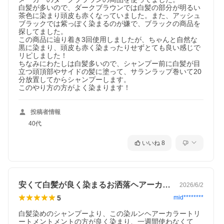
白髪が多いので、ダークブラウンでは白髪の部分が明るい
注意事項：
茶色に染まり頭皮も赤くなっていました。また、アッシュ
ブラックでは紫っぽく染まるのが嫌で、ブラックの商品を
●頭皮に異常が生じていないかよく注意してください。頭皮に合わ
探してました。

ないとき、すなわち次のような場合にはご使用をおやめくださ
この商品に辿り着き3回使用しましたが、ちゃんと自然な
い。そのままご使用を続けますと、症状を悪化させることがあり
黒に染まり、頭皮も赤く染まったりせずとても良い感じで
ますので、皮膚科専門医等にご相談されることをおすすめしま
リピしました！

す。①使用中、赤み、はれ、かゆみ、刺激、色抜け（白斑等）や
ちなみにわたしは白髪多いので、シャンプー前に白髪が目
黒ずみ（製品による汚れを除く）等の異常があらわれた場合。②
立つ頭頂部やサイドの髪に塗って、サランラップ巻いて20
使用した頭皮に直射日光が当たって上記のような異常があらわれ
分放置してからシャンプーします。

た場合。
このやり方の方がよく染まります！
●傷やはれもの、湿疹等、異常のある部位へのご使用はおやめくだ
さい。
投稿者情報
40代
●目に入らないようにご注意ください。もし、目に入った場合はす
ぐに洗い流してください。
いいね
8
●使用前に必ず目立たない場所で皮膚試験(パッチテスト)をおこな
ってください。
●乳幼児の手の届くところ、直射日光の当たる場所や高温の場所に
は保管しないでください。
安くて白髪が良く染まるお洒落ヘアーカラー
2026/6/2
5
mid********
●ご使用後は蓋をしっかりと締めてください。
白髪染めのシャンプーより、この染ルンヘアーカラートリ
●パーマ、その他の染毛剤・染毛料等とあわせて使用される場合、
ートメントメントの方が良く染まり、一週間使わなくて
お客様の髪の状態によっては思い通りの色に仕上がらないことが