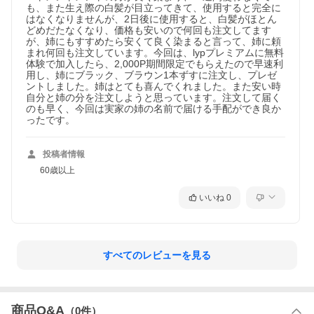
も、また生え際の白髪が目立ってきて、使用すると完全に
ございます。
はなくなりませんが、2日後に使用すると、白髪がほとん
どめだたなくなり、価格も安いので何回も注文してます
●衣服や布等に色がつくと洗ってもとれにくい場合がございますの
が、姉にもすすめたら安くて良く染まると言って、姉に頼
でご注意ください。
まれ何回も注文しています。今回は、lypプレミアムに無料
体験で加入したら、2,000P期間限定でもらえたので早速利
●身体、お風呂場、鏡、チューブ等が汚れた場合はすぐに洗い流し
用し、姉にブラック、ブラウン1本ずすに注文し、プレゼ
てください。汚れたままにしておくと、落ちなくなる恐れがあり
ントしました。姉はとても喜んでくれました。また安い時
ます。
自分と姉の分を注文しようと思っています。注文して届く
のも早く、今回は実家の姉の名前で届ける手配ができ良か
●髪が濡れているとき（雨、汗、育毛剤や整髪料を多めに使用した
ったです。
とき等）は衣服、帽子、枕カバー等に色移りすることがございま
す。
投稿者情報
●手や爪の汚れが気になる方は手袋をご用意ください。
60歳以上
お肌に合わないときは、ご使用をおやめください。
いいね
0
すべてのレビューを見る
商品Q&A
（
0
件）