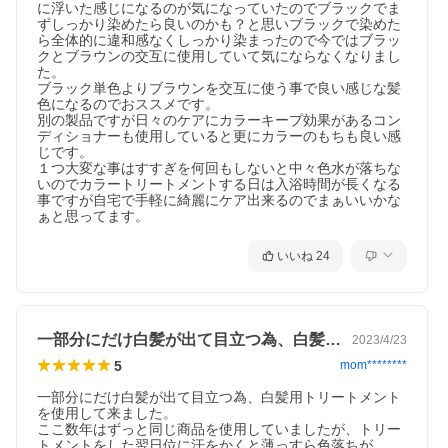
に浮いた感じになるのが気になっていたのでブラックでま
ずしっかり染めたら良いのかも？と思いブラックで染めた
ら全体的に違和感なくしっかり染まったので今ではブラッ
クとブラウンの交互に使用していて気にならなくなりまし
た。

ブラック単色よりブラウンを交互に使う事で良い感じな髪
色になるのでおススメです。

別の製品ですが日々のケアにカラーキープ効果があるコン
ディショナーも使用していると更にカラーのもちも良い感
じです。

１つ大変な事はすすぎを何回もしないと中々色水が落ちな
いのでカラートリートメントする日は入浴時間が長くなる
事ですが自宅で手軽に綺麗にケア出来るのでまぁいいかな
ぁと思ってます。
いいね
24
一部分にだけ白髪が出て目立つ為、白髪用…
2023/4/23
5
mom********
一部分にだけ白髪が出て目立つ為、白髪用トリートメント
を使用して来ました。

ここ数年はずっと同じ商品を使用していましたが、トリー
トメントをした翌日位に汗をかくと薄っすら色落ちが。
