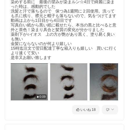
染めする前に　最後の望みが染まルン☆4日で綺麗に染ま
った時は、感動的でした

洗髪と汗で落ちるので　保つ為1週間に２回使用。洗って
も爪に残り、襟元と帽子も落ちないので、気をつけてます

動画は上から1日目から4日目です

写真白い紙から黒い紙に載せたら、本当の黒と比べると意
外と茶色！染まり具合と髪質の変化が分かりました

薬剤下が○イオス　上の方が艶があり黒く、塗り易く臭い
も無い

金髪にならないのが何より嬉しい

15時迄注文で翌日配達丁寧な箱入りも嬉しい　買いに行く
より速くて安い

是非又お願い致します
0:09
いいね
18