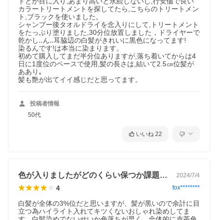
トとが目に入り,あまり高いと永続しないし,行安価で良い
カラートリートメントを探してたら,こちらのトリートメン
ト,ブラックを使いました。

シャンプー後タオルドライを念入りにして,トリートメント
をたっぷり塗りました,30分位放置しました，ドライヤーで
乾かし‥ん‥耳脇辺の白髪がきれいに黒色になってます!

染るんです!は本当に染まります。

初めて購入してまだ半分位ありますが,落ち着いてからは4
日に1度位のペースで使用,髪の長さは,結いて2.5㎝位髪が
ああり｡

髪も艶が出てイイ感じだと思ってます。
投稿者情報
50代
いいね
22
色が入りましたがどのくらい保つか課題です
2024/7/4
4
fox********
白髪が全体の3%位だと思いますが、髪が黒いので余計に目
立つ為ハイライト入れてキツくないおしゃれ染めしてま
す。白髪染めでないせいか色落ちが早く、全体的に赤茶色