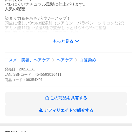
バレにくいナチュラル黒髪に仕上がります。
人気の秘密
染まり力＆色もちがパワーアップ！
頭皮に優しい9つの無添加（ジアミン・パラベン・シリコンなど）
アミノ酸11種＋保湿8種で髪がしっとりツヤツヤに補修
匂い控えめで使いやすい（男性にも好評！）
もっと見る
「もう白髪染め代が高い…」
「髪パサパサになるの嫌…」
そんな毎日のストレスから解放されませんか？
今すぐ試してみて！
コスメ、美容、ヘアケア
ヘアケア
白髪染め
1本で変化を実感したら、きっと手放せなくなりますよ♪
自信の持てる髪色、今日から始めよう！
発売日：
2021/11/1
9つの不使用で髪も頭皮も安心。
JAN/ISBNコード：
4545593016411
セルフカラー ヘア カラートリートメント ヘアカラートリート
商品
コード：
08354X01
メント ヘアカラー 白髪染め 染まるん 染まる 白髪対策
ヘアカラー 白髪隠し ヘアカラー
男性 女性 毛染め ポイント利用 ポイント消化 爆買 超PayPa
この商品を共有する
y祭
アフィリエイトで紹介する