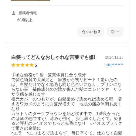
投稿者情報
60歳以上
いいね
3
白髪ってどんなおしゃれな言葉でも嫌!
2024/11/25
5
skb********
手頃な価格が1番　髪質体質に合う成分

で髪色綺麗で大満足と　家族から初リピート！驚いたの
は、白髪だけでなく地毛も同じ色合いになり、プリンにな
らない事　補修成分のお陰か傷んだ髪にコシとツヤ　サラ
サラ感を感じます

根元カバーのつもりが、白髪染めで染めれば染める程　増
えるワカメのように白髪が増えて　地肌の痛み体調も悪く
なり

カラトリのダークブラウンを殆ど試す中で、1番良かった
のは50の恵ですが、赤みが強く、少し黒くしたくて。染ま
ると評判の○イオスでもっと赤毛になり　○イオスブラック
で驚きの金髪に

○エラ　○エロまるで染まらず　毎日辛くて、仕方なく白髪