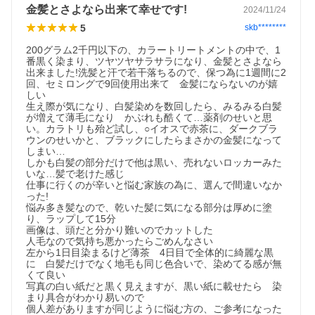
金髪とさよなら出来て幸せです!
2024/11/24
5
skb********
200グラム2千円以下の、カラートリートメントの中で、1
番黒く染まり、ツヤツヤサラサラになり、金髪とさよなら
出来ました!洗髪と汗で若干落ちるので、保つ為に1週間に2
回、セミロングで9回使用出来て　金髪にならないのが嬉
しい

生え際が気になり、白髪染めを数回したら、みるみる白髪
が増えて薄毛になり　かぶれも酷くて…薬剤のせいと思
い。カラトリも殆ど試し、○イオスで赤茶に、ダークブラ
ウンのせいかと、ブラックにしたらまさかの金髪になって
しまい…

しかも白髪の部分だけで他は黒い、売れないロッカーみた
いな…髪で老けた感じ

仕事に行くのが辛いと悩む家族の為に、選んで間違いなか
った!

悩み多き髪なので、乾いた髪に気になる部分は厚めに塗
り、ラップして15分  

画像は、頭だと分かり難いのでカットした

人毛なので気持ち悪かったらごめんなさい

左から1日目染まるけど薄茶　4日目で全体的に綺麗な黒
に　白髪だけでなく地毛も同じ色合いで、染めてる感が無
くて良い

写真の白い紙だと黒く見えますが、黒い紙に載せたら　染
まり具合がわかり易いので

個人差がありますが同じように悩む方の、ご参考になった