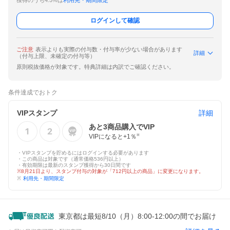
獲得のうち4.5%は
利用先・期間限定
ログインして確認
ご注意
表示よりも実際の付与数・付与率が少ない場合があります
詳細
（付与上限、未確定の付与等）
原則税抜価格が対象です。特典詳細は内訳でご確認ください。
条件達成でおトク
VIPスタンプ
詳細
あと
3
商品購入でVIP
VIPになると+
1
％
※
・VIPスタンプを貯めるにはログインする必要があります
・この商品は対象です（通常価格536円以上）
・有効期限は最新のスタンプ獲得から30日間です
※8月21日より、スタンプ付与の対象が「712円以上の商品」に変更になります。
※
利用先・期間限定
東京都は最短8/10（月）8:00-12:00の間でお届け