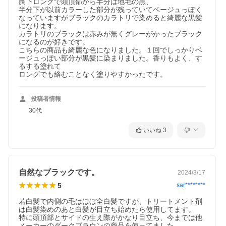
胸下ロングで頭頂部から半分は地毛の黒、

カ
ブラック
半分下が以前カラーした部分が残っていてベージュっぽく
ラ
なっていますがブラックのカラトリで染めると綺麗な黒髪
ー
になります。

全
水、セテアリルアルコール、グリセリン、パルミチン酸イソプ
カラトリのブラックは赤みが無くグレーがかったブラック
成
ロピル、ステアロキシプロピルトリモニウムクロリド、ステア
になるのが好きです。

分
リルアルコール、セタノール、（カプリル酸/カプリン酸）ヤシ
こちらの商品も綺麗な色になりました。１回でしっかりベ
アルキル、グリコシルトレハロース、加水分解水添デンプン、
ージュっぽい部分が黒髪に染まりました。香りもよく、す
加水分解コラーゲン、加水分解ケラチン（羊毛）、γ−ドコサラ
るする塗れて

クトン、ポリ−ε−リシン、アスパラギン酸、アラニン、アルギニ
ロングでも絡むことなく塗りやすかったです。
ン、イソロイシン、グリシン、セリン、トレオニン、バリン、
ヒスチジン、フェニルアラニン、プロリン、ＰＣＡ、ＰＣＡ−Ｎ
ａ、トリ（カプリル酸/カプリン酸）グリセリル、セバシン酸ジ
投稿者情報
エチル、ＰＰＧ−３カプリリルエーテル、ダイマージリノール酸
30代
ダイマージリノレイルビス（ベヘニル/イソステアリル/フィトス
テリル）、ダイマージリノール酸ダイマージリノレイル、Ｂ
Ｇ、オレンジ果皮油、トコフェロール、乳酸Ｎａ、ポリクオタ
いいね
3
ニウム−６、ポリクオタニウム−４７、エチドロン酸、炭酸アン
モニウム、安息香酸Na、フェノキシエタノール、（+/-）ＨＣ黄
４、ＨＣ青２、塩基性青９９、塩基性茶１６
【使用方法】
(1).髪と頭皮を洗浄後、タオルドライをし、十分に水気を切りま
自然なブラックです。
2024/3/17
す。
(2).本品から適量を手にとり、髪全体に馴染ませます。
5
sar********
(3).5分〜10分程度おいてください。
(4).その後すすいでください。このとき、すすいだお湯に色が出な
若白髪で内側の毛はほぼ全白髪ですが、トリートメント剤
くなるまで、しっかりすすいでください。
は白髪染めのあと白髪が目立ち始めたら使用してます。

(5).タオルで髪の水気をとり、ドライヤーでしっかり乾かしてくだ
特に頭頂部とサイドの生え際がかなり目立ち、今までは他
さい。
メーカーのダークブラウンの商品を使ってました。
