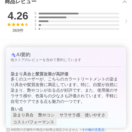
商品レビュー
4.26
5
4
3
2
1
369
件
AI要約
他ストアのレビューを含めて要約しています
染まり具合と髪質改善が高評価
多くのユーザーが、こちらのカラートリートメントの染ま
り具合や髪質改善に満足しています。特に、白髪が自然に
染まり、艶やコシが出る点が好評です。また、使用後のサ
ラサラ感や、色落ちの少なさも評価されています。手軽に
自宅でケアできる点も魅力の一つです。
良い点
染まり具合
艶やコシ
サラサラ感
使いやすさ
コストパフォーマンス
その他の注意点
AI回答の正確性や商品の効果は保証されません（
）