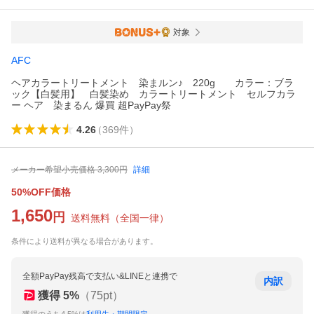
対象
AFC
ヘアカラートリートメント 染まルン♪ 220g カラー：ブラ
ック【白髪用】 白髪染め カラートリートメント セルフカラ
ー ヘア 染まるん 爆買 超PayPay祭
4.26
（
369
件
）
メーカー希望小売価格
3,300
円
詳細
50%OFF価格
1,650
円
送料無料
（
全国一律
）
条件により送料が異なる場合があります。
全額PayPay残高で支払い&LINEと連携で
内訳
獲得
5
%
（
75
pt）