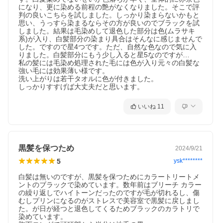
になり、更に染める前程の艶がなくなりました。そこで評
判の良いこちらを試しました。しっかり染まらないかもと
思い、うっすら染まるならその方が良いのでブラックを試
しました。結果は毛染めして退色した部分は色(ムラサキ
系)が入り、白髪部分の染まり具合はそんなに感じませんで
した。ですので星4つです。ただ、自然な色なので気に入
りました。白髪部分にもう少し入ると星5なのですが…

私の髪には毛染め処理された毛には色が入り元々の白髪な
強い毛には効果薄い様です。

洗い上がりは若干タオルに色が付きました。

しっかりすすげば大丈夫だと思います。
いいね
11
黒髪を保つため
2024/9/21
5
ysk********
白髪は無いのですが、黒髪を保つためにカラートリートメ
ントのブラックで染めています。数年前はブリーチ カラー
の繰り返しでハイトーンだったのですが毛が切れるし、傷
むしプリンになるのがストレスで美容室で黒髪に戻しまし
内
220g
た。が日が経つと退色してくるためブラックのカラトリで
容
染めています。

量