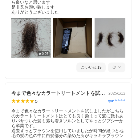
ら良いなと思います

是非又お願い致します

ありがとうございました
0:07
いいね
19
今まで色々なカラートリートメントを試し…
2025/1/12
5
ryu********
今まで色々なカラートリートメントを試しましたがこちら
のカラートリートメントはとても良く染まって髪に艶もあ
りパサついた髪も落ち着きツルンとしてやっとジプシーか
ら卒業です。

過去ずっとブラウンを使用していましたが時間が経つと地
毛の髪の色の中に白髪部分の染めた所がキラキラブラウン