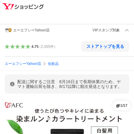
エーエフシーYahoo!店
VIPスタンプ対象
ストアトップを見る
4.75
（
2,355
件
）
エーエフシーYahoo!店
化粧品
配送に関するご注意 8月16日まで長期休業のため、ヤ
マト運輸出荷を除き、8/17以降に順次発送となります。
1
/
17