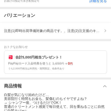
詳細を見る
お届け日指定可
置き配指定可
バリエーション
注意(1)即時出荷準備対象の商品です。、注意(2)注文後のキャンセ
おトクなお知らせ
合計5,000円相当プレゼント！
1,650
0
PayPayカード入会特典を使うと
円
円
うち2,000円相当は利用先・期間限定。他条件あり
商品情報
白髪が気になり始めたけど…
美容院行く時間もお金も、髪傷むのもイヤですよね？
→ シャンプー後、つけるだけでOK！
普通のトリートメント感覚で毎日使えて、回を重ねるごとに自然
に白髪カバー♪