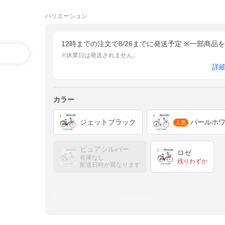
バリエーション
12時までの注文で8/26までに発送予定 ※一部商品
※休業日は発送されません。
詳
カラー
ジェットブラック
パールホ
人気
ピュアシルバー
ロゼ
在庫なし
残りわずか
配送日時が異なります