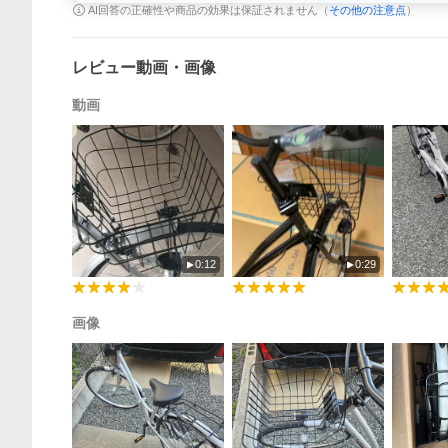
AI回答の正確性や商品の効果は保証されません（
その他の注意点
）
レビュー動画・画像
動画
0:12
0:29
画像