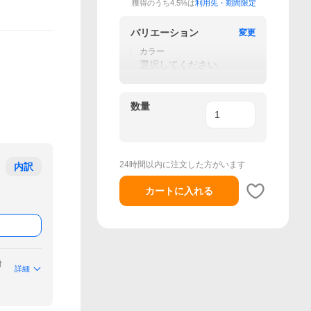
獲得のうち4.5%は
利用先・期間限定
バリエーション
変更
カラー
選択してください
数量
24時間以内に注文した方がいます
内訳
カートに入れる
付
詳細