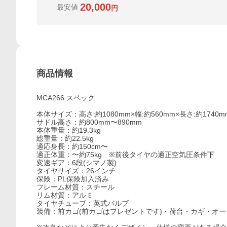
20,000
最安値
円
商品情報
MCA266 スペック
本体サイズ：高さ:約1080mm×幅:約560mm×長さ:約1740m
サドル高さ：約800mm〜890mm
本体重量：約19.3kg
総重量：約22.5kg
適応身長：約150cm〜
適正体重：〜約75kg ※前後タイヤの適正空気圧条件下
変速ギア：6段(シマノ製)
タイヤサイズ：26インチ
保険：PL保険加入済み
フレーム材質：スチール
リム材質：アルミ
タイヤチューブ：英式バルブ
装備：前カゴ(前カゴはプレゼントです)・荷台・カギ・オ