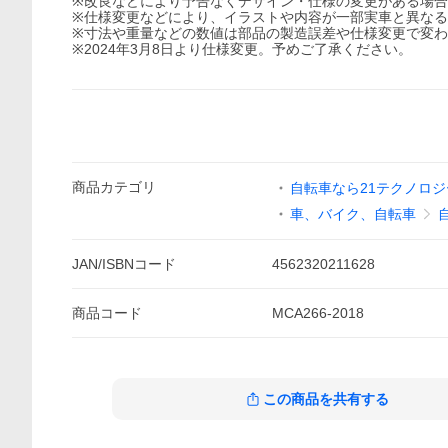
※改良などにより予告なくデザイン・仕様の変更がある場
※仕様変更などにより、イラストや内容が一部実車と異な
※寸法や重量などの数値は部品の製造誤差や仕様変更で変
※2024年3月8日より仕様変更。予めご了承ください。
商品
カテゴリ
自転車なら21テクノロジ
車、バイク、自転車
JAN/ISBNコード
4562320211628
商品
コード
MCA266-2018
この商品を共有する