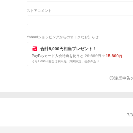
ストアコメント
Yahoo!ショッピングからのオトクなお知らせ
合計5,000円相当プレゼント！
20,800
15,800
PayPayカード入会特典を使うと
円
円
うち2,000円相当は利用先・期間限定。他条件あり
違反申告
7/