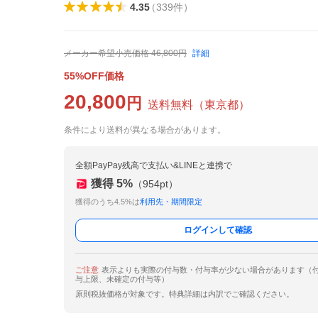
4.35
（
339
件
）
メーカー希望小売価格
46,800
円
詳細
55%OFF価格
20,800
円
送料無料
（
東京都
）
条件により送料が異なる場合があります。
全額PayPay残高で支払い&LINEと連携で
獲得
5
%
（
954
pt）
獲得のうち4.5%は
利用先・期間限定
ログインして確認
ご注意
表示よりも実際の付与数・付与率が少ない場合があります（
与上限、未確定の付与等）
原則税抜価格が対象です。特典詳細は内訳でご確認ください。