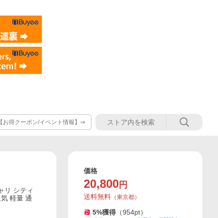
【お得クーポン/イベント情報】⇒
価格
20,800
円
ャリ シティ
送料無料
（
東京都
）
気 軽量 通
5
%獲得
（
954
pt）