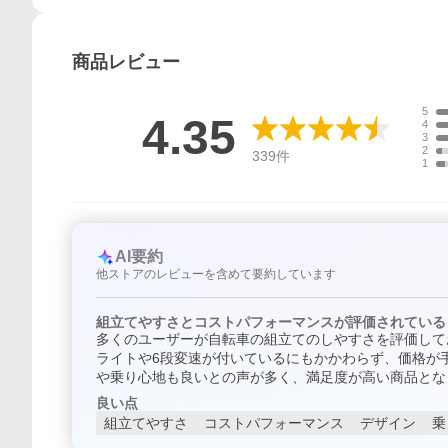
商品
レビュー
5
4.35
4
3
2
339
件
1
AI要約
他ストアのレビューを含めて要約しています
組立てやすさとコストパフォーマンスが評価されている
多くのユーザーが自転車の組立てのしやすさを評価して
ライトや6段変速が付いているにもかかわらず、価格が
や乗り心地も良いとの声が多く、満足度が高い商品とな
良い点
組立てやすさ
コストパフォーマンス
デザイン
乗