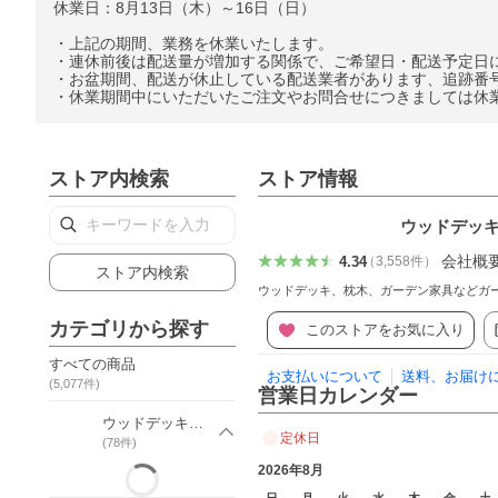
休業日：8月13日（木）～16日（日）
・上記の期間、業務を休業いたします。
・連休前後は配送量が増加する関係で、ご希望日・配送予定日
・お盆期間、配送が休止している配送業者があります、追跡番
・休業期間中にいただいたご注文やお問合せにつきましては休
ストア内検索
ストア情報
ウッドデッキ
会社概
4.34
（
3,558
件
）
ストア内検索
ウッドデッキ、枕木、ガーデン家具などガー
カテゴリから探す
このストアをお気に入り
すべての商品
お支払いについて
送料、お届け
(
5,077
件)
営業日カレンダー
ウッドデッキキット
定休日
(
78
件)
2026年8月
日
月
火
水
木
金
土