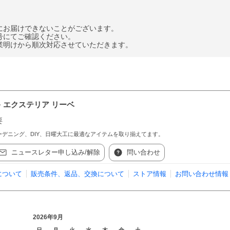
にお届けできないことがございます。
号にてご確認ください。
業明けから順次対応させていただきます。
 エクステリア リーベ
要
デニング、DIY、日曜大工に最適なアイテムを取り揃えてます。
ニュースレター申し込み/解除
問い合わせ
について
販売条件、返品、交換について
ストア情報
お問い合わせ情報
2026年9月
日
月
火
水
木
金
土