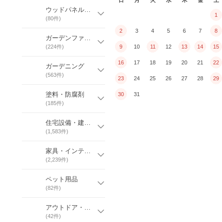
ウッドパネル・ベランダタイル
1
(
80
件)
2
3
4
5
6
7
8
ガーデンファニチャー・ガーデン家具
(
224
件)
9
10
11
12
13
14
15
16
17
18
19
20
21
22
ガーデニング
(
563
件)
23
24
25
26
27
28
29
塗料・防腐剤
30
31
(
185
件)
住宅設備・建築資材
(
1,583
件)
家具・インテリア・雑貨
(
2,239
件)
ペット用品
(
82
件)
アウトドア・レジャー
(
42
件)