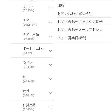
住所
リール
(
5,285
件)
お問い合わせ電話番号
ルアー
お問い合わせファックス番号
(
165,572
件)
お問い合わせメールアドレス
ルアー用品
ストア営業日/時間
(
19,883
件)
ボート・エレキ・魚探・フローター
(
138
件)
ライン
(
11,453
件)
鈎
(
26,476
件)
仕掛
(
1,008
件)
仕掛用品
(
3,363
件)