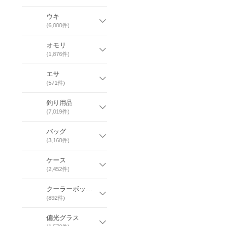
ウキ
(
6,000
件)
オモリ
(
1,876
件)
エサ
(
571
件)
釣り用品
(
7,019
件)
バッグ
(
3,168
件)
ケース
(
2,452
件)
クーラーボックス
(
892
件)
偏光グラス