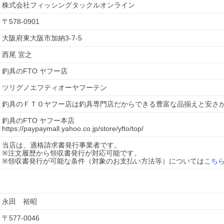
株式会社フィッシングタックルオンライン
〒
578-0901
大阪府東大阪市加納3-7-5
西尾 宜之
釣具のFTO ヤフー店
ツリグノエフティオーヤフーテン
釣具のＦＴＯヤフー店は釣具専門店だからできる豊富な品揃えと安さ
釣具のFTO ヤフー本店
https://paypaymall.yahoo.co.jp/store/yfto/top/
当店は、適格請求書発行事業者です。
※注文履歴から領収書発行が対応可能です。
※領収書発行が可能な条件（対象のお支払い方法等）については
こち
永田　裕昭
〒
577-0046