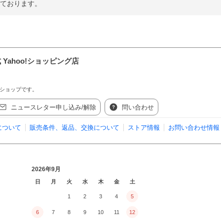
いております。
Yahoo!ショッピング店
】ショップです。
ニュースレター申し込み/解除
問い合わせ
について
販売条件、返品、交換について
ストア情報
お問い合わせ情報
2026年9月
日
月
火
水
木
金
土
1
2
3
4
5
6
7
8
9
10
11
12