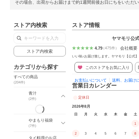
その場合、出荷からお届けまで約1週間前後お日にちをいただ
ストア内検索
ストア情報
ヤマモリ公式 
会社概要
4.79
（
475
件
）
ストア内検索
いい味♪お届け致します。ヤマモリ【公式
カテゴリから探す
このストアをお気に入り
すべての商品
お支払いについて
送料、お届け
(
204
件)
営業日カレンダー
青汁
定休日
(
2
件)
2026年8月
日
月
火
水
木
金
土
やまもり福袋
1
(
7
件)
2
3
4
5
6
7
8
タイ料理のお店