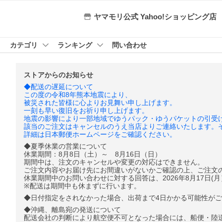
ヤマモリ公式 Yahoo!ショッピング店
カテゴリ
ランキング
問い合わせ
ストアからのお知らせ
◆配送の遅延について
この度の令和8年熊本地震により、
被災された皆様に心よりお見舞い申し上げます。
一刻も早い復旧をお祈り申し上げます。
地震の影響により一部地域でゆうパック・ゆうパケットの引受
該当のご注文はキャンセルのうえ当店よりご連絡いたします。
詳細は日本郵便ホームページをご確認ください。
◆夏季休業の営業について
休業期間：8月8日（土）～ 8月16日（日）
期間中は、注文のキャンセルや変更の対応はできません。
ご注文内容やお届け先にお間違いがないかご確認の上、ご注文
休業期間中のお問い合わせに対する回答は、2026年8月17日(
※配送は期間中も休まずに行います。
◆日付指定をされなかった場合、出荷まで4日かかる可能性が
◆沖縄、離島宛の発送について
配送会社の判断により航空便不可となった場合には、船便・陸