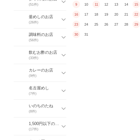
(
51
件)
9
10
11
12
13
14
15
16
17
18
19
20
21
22
釜めしのお店
(
26
件)
23
24
25
26
27
28
29
調味料のお店
30
31
(
56
件)
飲むお酢のお店
(
33
件)
カレーのお店
(
9
件)
名古屋めし
(
7
件)
いのちのたね
(
8
件)
1,500円以下の商品
(
17
件)