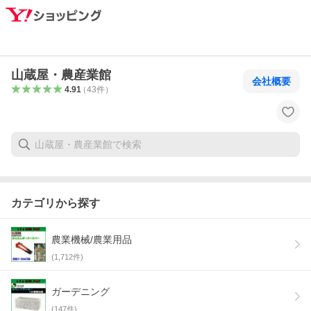
山蔵屋・農産業館
会社概要
4.91
（
43
件
）
カテゴリから探す
農業機械/農業用品
(
1,712
件)
ガーデニング
(
147
件)