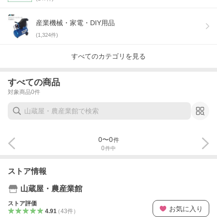
産業機械・家電・DIY用品
(
1,324
件)
すべてのカテゴリを見る
すべての商品
対象商品
0
件
0
〜
0
件
0
件中
ストア情報
山蔵屋・農産業館
ストア評価
お気に入り
4.91
（
43
件
）