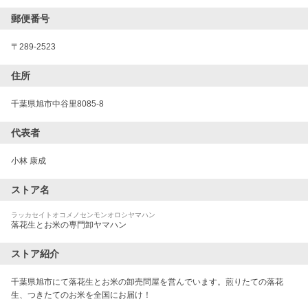
郵便番号
〒
289-2523
住所
千葉県旭市中谷里8085-8
代表者
小林 康成
ストア名
ラッカセイトオコメノセンモンオロシヤマハン
落花生とお米の専門卸ヤマハン
ストア紹介
千葉県旭市にて落花生とお米の卸売問屋を営んでいます。煎りたての落花
生、つきたてのお米を全国にお届け！