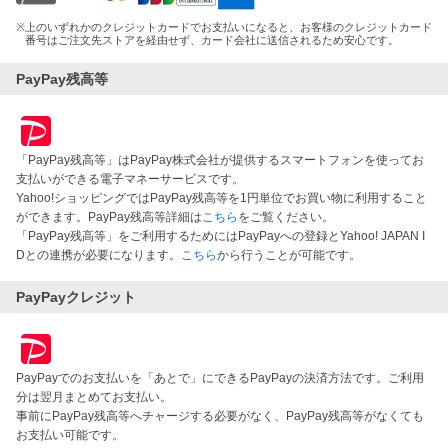
※
上のいずれかのクレジットカードでお支払いになると、お客様のクレジットカード
番号はご注文先ストアを経由せず、カード会社に送信されるため安心です。
PayPay残高等
「PayPay残高等」はPayPay株式会社が提供するスマートフォンを使ってお
支払いができる電子マネーサービスです。
Yahoo!ショッピングではPayPay残高等を1円単位でお買い物に利用すること
ができます。PayPay残高等詳細は
こちら
をご覧ください。
「PayPay残高等」をご利用するためにはPayPayへの登録とYahoo! JAPAN I
Dとの連携が必要になります。
こちら
から行うことが可能です。
PayPayクレジット
PayPayでのお支払いを「あとで」にできるPayPayの決済方法です。ご利用
分は翌月まとめてお支払い。
事前にPayPay残高等へチャージする必要がなく、PayPay残高等がなくても
お支払い可能です。