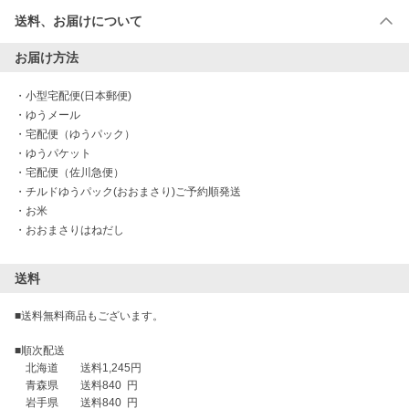
送料、お届けについて
お届け方法
・
小型宅配便(日本郵便)
・
ゆうメール
・
宅配便（ゆうパック）
・
ゆうパケット
・
宅配便（佐川急便）
・
チルドゆうパック(おおまさり)ご予約順発送
・
お米
・
おおまさりはねだし
送料
■送料無料商品もございます。

■順次配送

　北海道　　送料1,245円

　青森県　　送料840  円

　岩手県　　送料840  円
