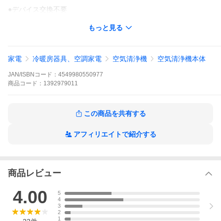
●デバイス交換不要
もっと見る
家電
冷暖房器具、空調家電
空気清浄機
空気清浄機本体
JAN/ISBNコード：
4549980550977
商品
コード：
1392979011
この商品を共有する
アフィリエイトで紹介する
商品レビュー
4.00
5
4
3
2
1