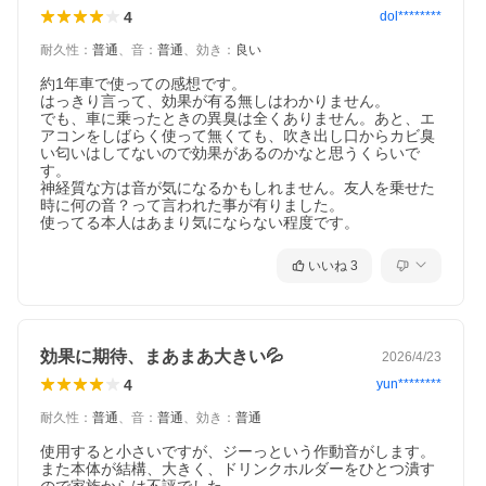
4
dol********
耐久性
：
普通
、
音
：
普通
、
効き
：
良い
約1年車で使っての感想です。

はっきり言って、効果が有る無しはわかりません。

でも、車に乗ったときの異臭は全くありません。あと、エ
アコンをしばらく使って無くても、吹き出し口からカビ臭
い匂いはしてないので効果があるのかなと思うくらいで
す。

神経質な方は音が気になるかもしれません。友人を乗せた
時に何の音？って言われた事が有りました。

使ってる本人はあまり気にならない程度です。
いいね
3
効果に期待、まあまあ大きい💦
2026/4/23
4
yun********
耐久性
：
普通
、
音
：
普通
、
効き
：
普通
使用すると小さいですが、ジーっという作動音がします。

また本体が結構、大きく、ドリンクホルダーをひとつ潰す