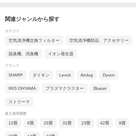
関連ジャンルから探す
カテゴリ
空気清浄機交換フィルター
空気清浄機部品、アクセサリー
脱臭機、消臭機
イオン発生器
ブランド
SHARP
ダイキン
Levoit
Airdog
Dyson
IRIS OHYAMA
プラズマクラスター
Blueair
ストリーマ
最大適用畳数
12畳
6畳
25畳
31畳
23畳
42畳
8畳