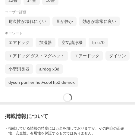
22畳
14畳
10畳
ユーザー評価
耐久性が壊れにくい
音が静か
効きが非常に良い
キーワード
エアドッグ
加湿器
空気清浄機
fp-u70
エアドッグ ダストマグネット
エアードック
ダイソン
小型消臭器
airdog x3d
dyson purifier hot+cool hp2 de-nox
掲載情報について
・掲載している情報の精度には万全を期しておりますが、その内容の正確
性、安全性、有用性を保証するものではありません。