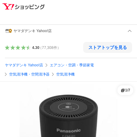
ヤマダデンキ Yahoo!店
ストアトップを見る
4.30
（
77,308
件
）
ヤマダデンキ Yahoo!店
エアコン・空調・季節家電
空気清浄機・空間清浄器
空気清浄機
1
/
7