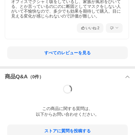
オフィスでクシャミ咳をしているし、家族が風邪をひいて
る、とか言っているのにのに断固としてマスクをしない人
がいて不愉快なので、多少でも効果を期待して購入。目に
見える変化が感じられないので評価が難しい。
いいね
2
すべてのレビューを見る
商品Q&A
（
0
件）
この
商品
に関する質問は、
以下からお問い合わせください。
ストアに質問を投稿する