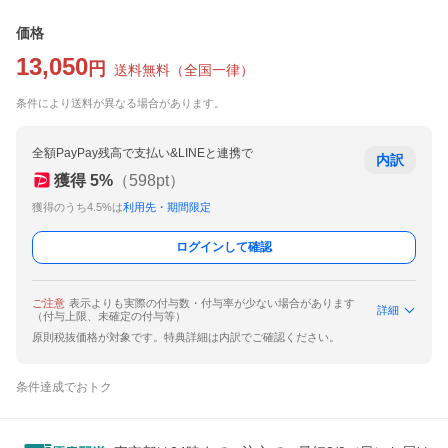
価格
13,050
円
送料無料
（
全国一律
）
条件により送料が異なる場合があります。
全額PayPay残高で支払い&LINEと連携で
内訳
獲得
5
%
（
598
pt）
獲得のうち4.5%は
利用先・期間限定
ログインして確認
ご注意
表示よりも実際の付与数・付与率が少ない場合があります
詳細
（付与上限、未確定の付与等）
原則税抜価格が対象です。特典詳細は内訳でご確認ください。
条件達成でおトク