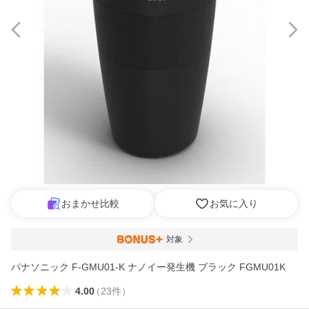
おまかせ比較
お気に入り
対象
パナソニック F-GMU01-K ナノイー発生機 ブラック FGMU01K
4.00
（
23
件
）