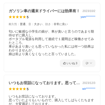
ガソリン車の週末ドライバーには効果有！
2023/10/2
5
yam********
耐久性
：
普通
、
音
：
大きい
、
効き
：
非常に良い
匂いに敏感な小学生の娘が、車が臭いと言うのであまり期
待せずに購入し、

ポータブル電源を利用して連続で１週間ほど稼働させてみ
たところ、

車があまり臭いとも思っていなかった私には何一つ効果は
わかりませんが、

娘は前より臭くなくなったと言っていました。
いいね
3
いつもお世話になっております。思ってい…
2023/12/3
5
wir********
いつもお世話になっております。

思っていたよりもいいもので、購入してしばらくたちます
が、大変満足しております。
