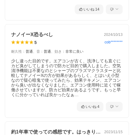
いいね
14
ナノイーX恐るべし
2024/10/13
5
cob********
耐久性
：
普通
、
音
：
普通
、
効き
：
非常に良い
少し違った目的です。エアコンが古く、洗浄しても直ぐに
カビ臭がしてしまうので防カビ目的で購入しました。空気
清浄機能は不要なのとシャープのプラズマクラスターと比
較してナノイーXの方が効果があるらしく、とはいえ小型
なので疑心暗鬼で使ってみたら、効果テキメン、エアコン
から臭いが出なくなりました。エアコン使用時に近くで稼
働させていますが、防カビ効果があるようです。もっと早
くに分かっていれば良かったなぁ…
いいね
4
約1年車で使っての感想です。はっきり言…
2023/11/15