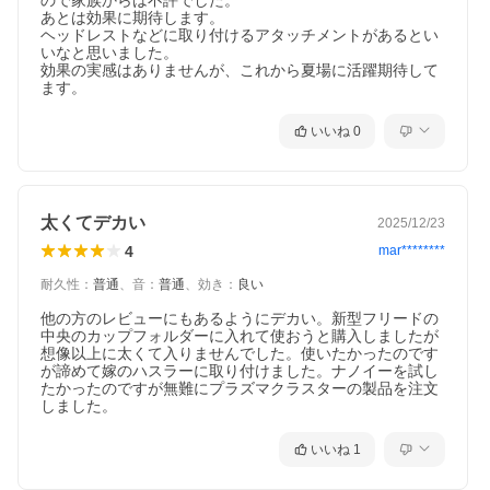
ので家族からは不評でした。

あとは効果に期待します。

ヘッドレストなどに取り付けるアタッチメントがあるとい
いなと思いました。

効果の実感はありませんが、これから夏場に活躍期待して
ます。
いいね
0
太くてデカい
2025/12/23
4
mar********
耐久性
：
普通
、
音
：
普通
、
効き
：
良い
他の方のレビューにもあるようにデカい。新型フリードの
中央のカップフォルダーに入れて使おうと購入しましたが
想像以上に太くて入りませんでした。使いたかったのです
が諦めて嫁のハスラーに取り付けました。ナノイーを試し
たかったのですが無難にプラズマクラスターの製品を注文
しました。
いいね
1