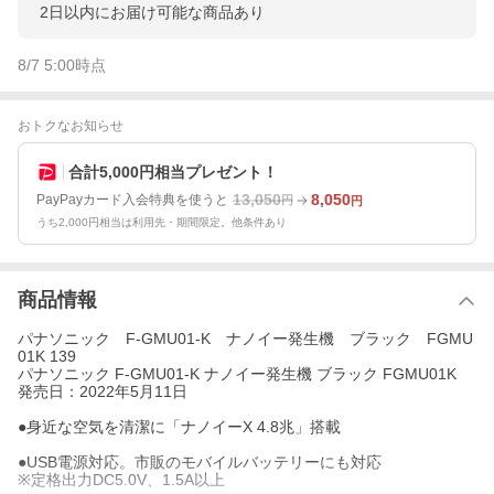
2日以内にお届け可能な商品あり
8/7 5:00
時点
おトクなお知らせ
合計5,000円相当プレゼント！
13,050
8,050
PayPayカード入会特典を使うと
円
円
うち2,000円相当は利用先・期間限定。他条件あり
商品情報
パナソニック F-GMU01-K ナノイー発生機 ブラック FGMU
01K 139
パナソニック F-GMU01-K ナノイー発生機 ブラック FGMU01K
発売日：2022年5月11日
●身近な空気を清潔に「ナノイーX 4.8兆」搭載
●USB電源対応。市販のモバイルバッテリーにも対応
※定格出力DC5.0V、1.5A以上