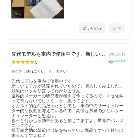
いいね
2
先代モデルを車内で使用中です。新しいモ…
2022/8/11
5
kiy********
耐久性
：
壊れにくい
、
音
：
大きい
先代モデルを車内で使用中です。

新しいモデルが発売されていたので、購入してみました。

効果はハッキリ言ってわかりません。

世界的メーカーの研究者が考えて作ってるので、エセ化学
って事もないでしょう。と、思ってます。

オカルト的な商品だったとしても、車の中のサーキュレー
ター的な役割を与えているので、高価な風量の少ないサー
キュレーターと思えば。

きっと何かしら効果があると信じてますよ、世界のパナソ
ニックさん。

松下幸之助の墓前に自信を持っていい商品ですって報告出
来るんですよね？