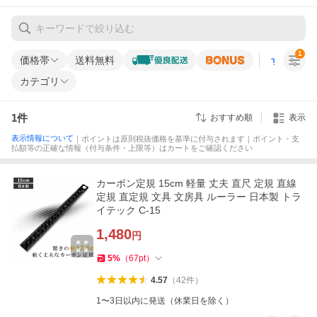
1
価格帯
送料無料
すべての条
カテゴリ
1
件
おすすめ順
表示
表示情報について
｜ポイントは原則税抜価格を基準に付与されます｜ポイント・支
払額等の正確な情報（付与条件・上限等）はカートをご確認ください
カーボン定規 15cm 軽量 丈夫 直尺 定規 直線
定規 直定規 文具 文房具 ルーラー 日本製 トラ
イテック C-15
1,480
円
5
%
（
67
pt
）
4.57
（
42
件
）
1〜3日以内に発送（休業日を除く）