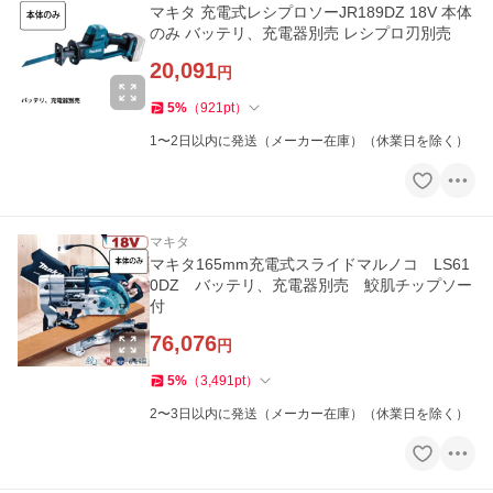
マキタ 充電式レシプロソーJR189DZ 18V 本体
のみ バッテリ、充電器別売 レシプロ刃別売
20,091
円
5
%
（
921
pt
）
1〜2日以内に発送（メーカー在庫）（休業日を除く）
マキタ
マキタ165mm充電式スライドマルノコ LS61
0DZ バッテリ、充電器別売 鮫肌チップソー
付
76,076
円
5
%
（
3,491
pt
）
2〜3日以内に発送（メーカー在庫）（休業日を除く）