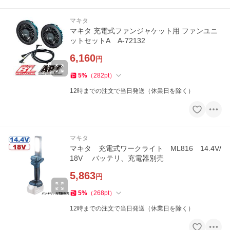
マキタ
マキタ 充電式ファンジャケット用 ファンユニ
ットセットA A-72132
6,160
円
5
%
（
282
pt
）
12時までの注文で当日発送（休業日を除く）
マキタ
マキタ 充電式ワークライト ML816 14.4V/
18V バッテリ、充電器別売
5,863
円
5
%
（
268
pt
）
12時までの注文で当日発送（休業日を除く）