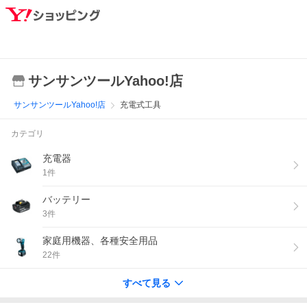
サンサンツールYahoo!店
サンサンツールYahoo!店
充電式工具
カテゴリ
充電器
1
件
バッテリー
3
件
家庭用機器、各種安全用品
22
件
すべて見る