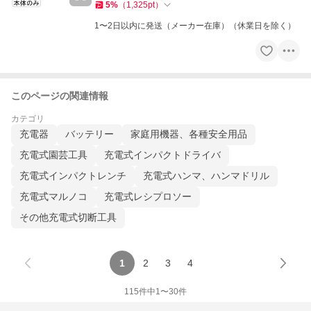
5
%
（
1,325
pt
）
1〜2日以内に発送（メーカー在庫）（休業日を除く）
このページの関連情報
カテゴリ
充電器
バッテリー
家庭用機器、各種安全用品
充電式園芸工具
充電式インパクトドライバ
充電式インパクトレンチ
充電式ハンマ、ハンマドリル
充電式マルノコ
充電式レシプロソー
その他充電式切断工具
1
2
3
4
115
件中
1
〜
30
件