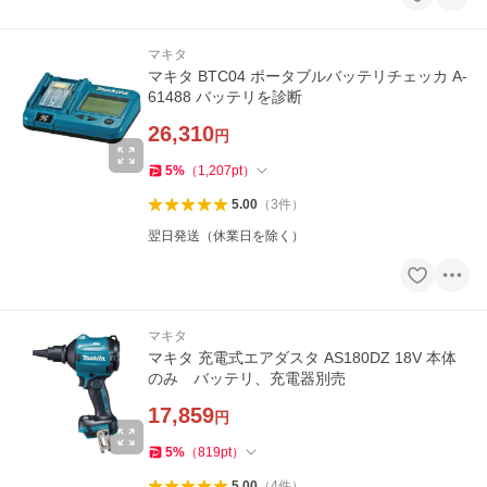
マキタ
マキタ BTC04 ポータブルバッテリチェッカ A-
61488 バッテリを診断
26,310
円
5
%
（
1,207
pt
）
5.00
（
3
件
）
翌日発送（休業日を除く）
マキタ
マキタ 充電式エアダスタ AS180DZ 18V 本体
のみ バッテリ、充電器別売
17,859
円
5
%
（
819
pt
）
5.00
（
4
件
）