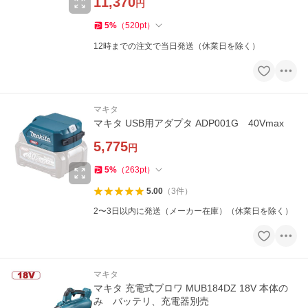
11,370
円
5
%
（
520
pt
）
12時までの注文で当日発送（休業日を除く）
マキタ
マキタ USB用アダプタ ADP001G 40Vmax
5,775
円
5
%
（
263
pt
）
5.00
（
3
件
）
2〜3日以内に発送（メーカー在庫）（休業日を除く）
マキタ
マキタ 充電式ブロワ MUB184DZ 18V 本体の
み バッテリ、充電器別売