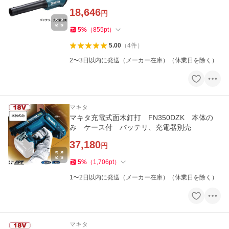
18,646
円
5
%
（
855
pt
）
5.00
（
4
件
）
2〜3日以内に発送（メーカー在庫）（休業日を除く）
マキタ
マキタ充電式面木釘打 FN350DZK 本体の
み ケース付 バッテリ、充電器別売
37,180
円
5
%
（
1,706
pt
）
1〜2日以内に発送（メーカー在庫）（休業日を除く）
マキタ