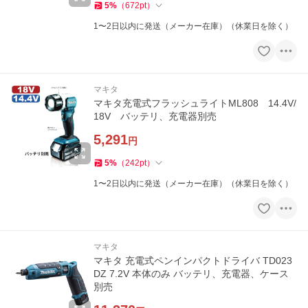
5
%
（
672
pt
）
1〜2日以内に発送（メーカー在庫）（休業日を除く）
マキタ
マキタ充電式フラッシュライトML808 14.4V/
18V バッテリ、充電器別売
5,291
円
5
%
（
242
pt
）
1〜2日以内に発送（メーカー在庫）（休業日を除く）
マキタ
マキタ 充電式ペンインパクトドライバ TD023
DZ 7.2V 本体のみ バッテリ、充電器、ケース
別売