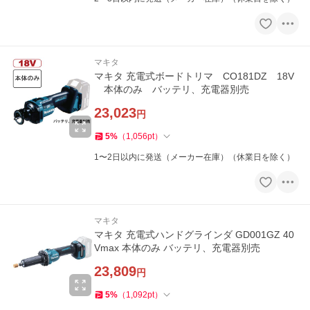
マキタ
マキタ 充電式ボードトリマ CO181DZ 18V
本体のみ バッテリ、充電器別売
23,023
円
5
%
（
1,056
pt
）
1〜2日以内に発送（メーカー在庫）（休業日を除く）
マキタ
マキタ 充電式ハンドグラインダ GD001GZ 40
Vmax 本体のみ バッテリ、充電器別売
23,809
円
5
%
（
1,092
pt
）