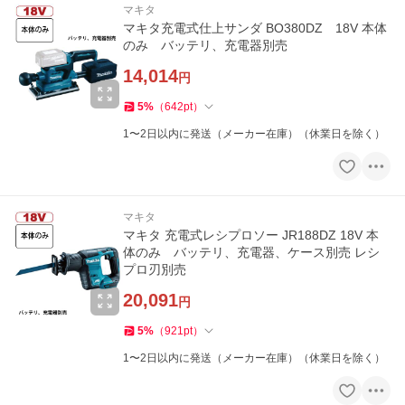
マキタ
マキタ充電式仕上サンダ BO380DZ 18V 本体
のみ バッテリ、充電器別売
14,014
円
5
%
（
642
pt
）
1〜2日以内に発送（メーカー在庫）（休業日を除く）
マキタ
マキタ 充電式レシプロソー JR188DZ 18V 本
体のみ バッテリ、充電器、ケース別売 レシ
プロ刃別売
20,091
円
5
%
（
921
pt
）
1〜2日以内に発送（メーカー在庫）（休業日を除く）