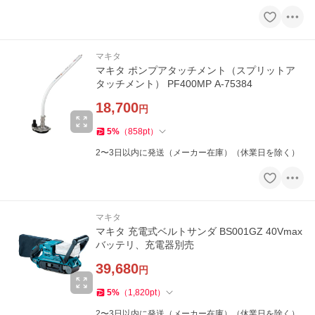
マキタ
マキタ ポンプアタッチメント（スプリットア
タッチメント） PF400MP A-75384
18,700
円
5
%
（
858
pt
）
2〜3日以内に発送（メーカー在庫）（休業日を除く）
マキタ
マキタ 充電式ベルトサンダ BS001GZ 40Vmax
バッテリ、充電器別売
39,680
円
5
%
（
1,820
pt
）
2〜3日以内に発送（メーカー在庫）（休業日を除く）