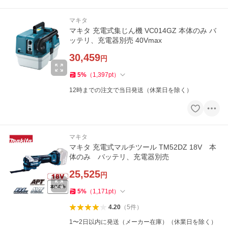
マキタ
マキタ 充電式集じん機 VC014GZ 本体のみ バ
ッテリ、充電器別売 40Vmax
30,459
円
5
%
（
1,397
pt
）
12時までの注文で当日発送（休業日を除く）
マキタ
マキタ 充電式マルチツール TM52DZ 18V 本
体のみ バッテリ、充電器別売
25,525
円
5
%
（
1,171
pt
）
4.20
（
5
件
）
1〜2日以内に発送（メーカー在庫）（休業日を除く）