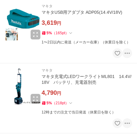
マキタ
マキタUSB用アダプタ ADP05(14.4V/18V)
3,619
円
5
%
（
165
pt
）
1〜2日以内に発送（メーカー在庫）（休業日を除く）
マキタ
マキタ充電式LEDワークライトML801 14.4V/
18V バッテリ、充電器別売
4,790
円
5
%
（
218
pt
）
12時までの注文で当日発送（休業日を除く）