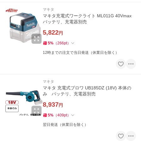
マキタ
マキタ充電式ワークライト ML011G 40Vmax
バッテリ、充電器別売
5,822
円
5
%
（
266
pt
）
12時までの注文で当日発送（休業日を除く）
マキタ
マキタ 充電式ブロワ UB185DZ (18V) 本体の
み バッテリ、充電器別売
8,937
円
5
%
（
409
pt
）
翌日発送（休業日を除く）