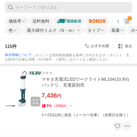
1
価格帯
送料無料
すべての条
色
最大締付トルク（N・m）
タイプ
風量
ホ
115
件
おすすめ順
表示
表示情報について
｜ポイントは原則税抜価格を基準に付与されます｜ポイント・支
払額等の正確な情報（付与条件・上限等）はカートをご確認ください
マキタ
マキタ充電式LEDワークライトML104(10.8V)
バッテリ、充電器別売
7,436
円
5
%
（
340
pt
）
1〜2日以内に発送（メーカー在庫）（休業日を除く）