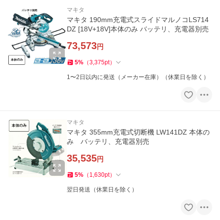
マキタ
マキタ 190mm充電式スライドマルノコLS714
DZ [18V+18V]本体のみ バッテリ、充電器別売
73,573
円
5
%
（
3,375
pt
）
1〜2日以内に発送（メーカー在庫）（休業日を除く）
マキタ
マキタ 355mm充電式切断機 LW141DZ 本体の
み バッテリ、充電器別売
35,535
円
5
%
（
1,630
pt
）
翌日発送（休業日を除く）