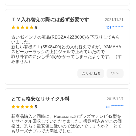
ＴＶ入れ替えの際には必ず必要です
2021/11/21
5
tos********
古い42インチの液晶(REGZA 42Z8000)を下取りしてもら
いました。

新しい有機ＥＬ(55X8400)との入れ替えですが、YAMAHA
スピーカーラックの上にジェルで止めていたので

取り外すのに少し手間がかかってしまったようです。（す
みません）
いいね
0
とても格安なリサイクル料
2015/12/7
5
sim********
新商品購入と同時に、Panasonicのプラズマテレビ42型を
リサイクル回収していただきました。搬送料込みでこの価
格は、恐らく最安値に近いのではないでしょうか？　とて
もリーズナブルで大満足でした。