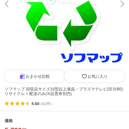
おまかせ比較
お気に入り
ソフマップ 回収品サイズ16型以上液晶・プラズマテレビ(区分B0)
リサイクル + 配送のみ(※設置券別売)
4.60
（
62
件
）
価格