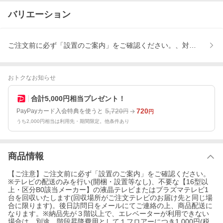
バリエーション
ご注文前に必ず「設置のご案内」をご確認ください。、対象商品と
おトクなお知らせ
合計5,000円相当プレゼント！
5,720
720
PayPayカード入会特典を使うと
円
円
うち2,000円相当は利用先・期間限定。他条件あり
商品情報
【ご注意】ご注文前に必ず「設置のご案内」をご確認ください。
※テレビの配送のみを行い(開梱・設置等なし)、不要な【16型以
上・区分B0該当メーカー】の液晶テレビまたはプラズマテレビ1
台を回収いたします(回収場所がご注文テレビのお届け先と同じ場
合に限ります)。後日訪問日をメールにてご連絡の上、商品配送に
なります。※納品先が３階以上で、エレベーターが利用できない
場合は、別途、階段昇降費用として１フロアーにつき1,000円(税