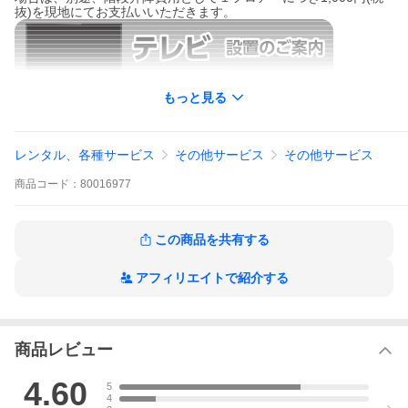
抜)を現地にてお支払いいただきます。
もっと見る
【ご注意】必ずテレビ本体と一緒にカートに入れてご注文くださ
い。別注文・追加注文はお受けできません(キャンセルさせていた
だきます)。
レンタル、各種サービス
その他サービス
その他サービス
※「あんしん修理保険」のお申込みをご希望の場合は複数商品と
の同時注文ができません。そのため保険加入ご希望の場合に限
商品
コード：
80016977
り、本体と別で設置券・リサイクル券をご注文いただき、必ず当
店にご連絡ください。「あんしん修理保険」についてご不明な点
につきましてはあんしん修理保険お問合せ窓口へお問い合わせく
ださい。
この商品を共有する
テレビの配送のみを行い(開梱・設置等なし)、不要な【16型以
上・区分B0該当メーカー】の液晶テレビまたはプラズマテレビ1
アフィリエイトで紹介する
台を回収いたします(回収場所がご注文テレビのお届け先と同じ場
合に限ります)。後日訪問日をメールにてご連絡の上、商品配送に
なります。※納品先が３階以上で、エレベーターが利用できない
場合は、別途、階段昇降費用として１フロアーにつき1,000円(税
抜)を現地にてお支払いいただきます。
商品レビュー
リサイクル券をご注文の場合、商品回収便の手配をする為、通常
納期よりお時間を頂きます。
4.60
5
4