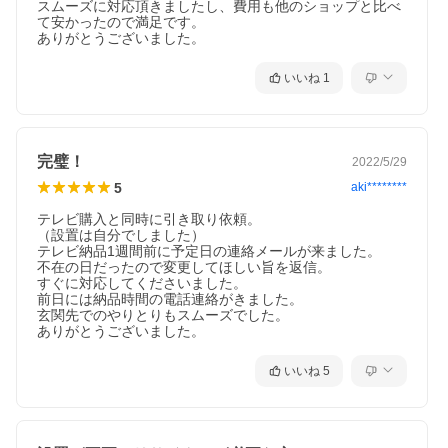
スムーズに対応頂きましたし、費用も他のショップと比べ
て安かったので満足です。

いいね
1
完璧！
2022/5/29
5
aki********
テレビ購入と同時に引き取り依頼。

（設置は自分でしました）

テレビ納品1週間前に予定日の連絡メールが来ました。

不在の日だったので変更してほしい旨を返信。

すぐに対応してくださいました。

前日には納品時間の電話連絡がきました。

玄関先でのやりとりもスムーズでした。

ありがとうございました。
いいね
5