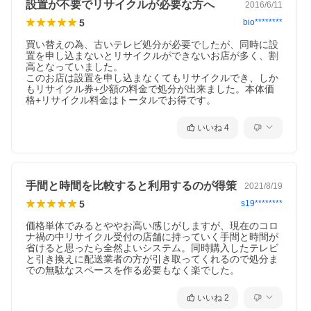
設置が不要でリサイクルが必要な方へ
2016/6/11
5
bio********
買い替えの為、古いテレビ処分が必要でしたが、同時に設
置を申し込まないとリサイクルができないお店が多く、割
高となっていました。

このお店は設置を申し込まなくてもリサイクルでき、しか
もリサイクル券+少額の料金で処分が出来ました。本体価
格+リサイクル料金はトータルでお得です。
いいね
4
手間と時間を比較すると利用するのが得策
2021/8/19
5
s19********
価格単体でみるとややお高い感じがしますが、現在のコロ
ナ禍の中リサイクル受付の店舗に持っていく手間と時間が
省けると思ったら全然よいシステム。同時購入したテレビ
と引き換えに配送業者の方が引き取ってくれるので処分ま
での無駄なスペースを作る必要もなく楽でした。
いいね
2