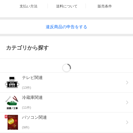
支払い方法
送料について
販売条件
違反
商品の
申告をする
カテゴリから探す
テレビ関連
(
13
件)
冷蔵庫関連
(
11
件)
パソコン関連
(
9
件)