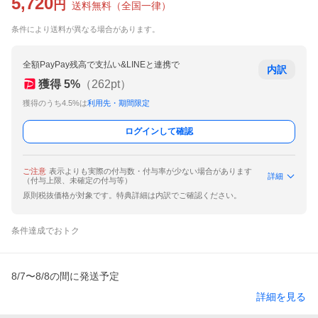
5,720
円
送料無料
（
全国一律
）
条件により送料が異なる場合があります。
全額PayPay残高で支払い&LINEと連携で
内訳
獲得
5
%
（
262
pt）
獲得のうち4.5%は
利用先・期間限定
ログインして確認
ご注意
表示よりも実際の付与数・付与率が少ない場合があります
詳細
（付与上限、未確定の付与等）
原則税抜価格が対象です。特典詳細は内訳でご確認ください。
条件達成でおトク
8/7〜8/8の間に発送予定
詳細を見る