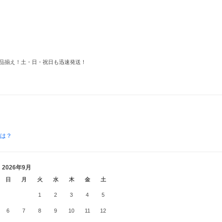
品揃え！土・日・祝日も迅速発送！
とは？
2026年9月
日
月
火
水
木
金
土
1
2
3
4
5
6
7
8
9
10
11
12