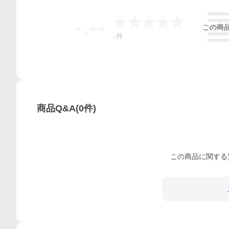
5
-.--
4
この
商
3
2
-
件
1
商品Q&A
(
0
件)
この
商品
に関する