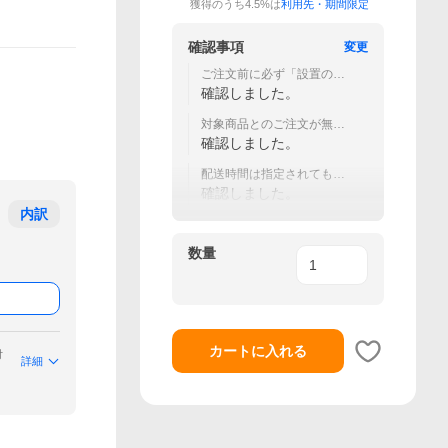
獲得のうち4.5%は
利用先・期間限定
確認事項
変更
ご注文前に必ず「設置のご
案内」をご確認ください。
確認しました。
対象商品とのご注文が無い
場合はキャンセルいたしま
確認しました。
す。
配送時間は指定されてもお
受け出来かねます。
確認しました。
内訳
数量
カートに入れる
付
詳細