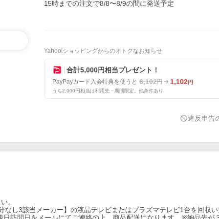
15時までの注文で8/8〜8/9の間に発送予定
Yahoo!ショッピングからのオトクなお知らせ
合計5,000円相当プレゼント！
6,102
1,102
PayPayカード入会特典を使うと
円
円
うち2,000円相当は利用先・期間限定。他条件あり
違反申告
さい。
分なし3該当メーカー】の液晶テレビまたはプラズマテレビ1台を回収い
後日訪問日をメールにてご連絡の上、商品配送になります。※納品先が