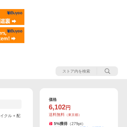
価格
6,102
円
送料無料
（
東京都
）
クル + 配
5
%獲得
（
279
pt）