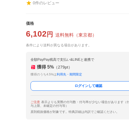
0
件のレビュー
価格
6,102
円
送料無料
（
東京都
）
条件により送料が異なる場合があります。
全額PayPay残高で支払い&LINEと連携で
獲得
5
%
（
279
pt）
獲得のうち4.5%は
利用先・期間限定
ログインして確認
ご注意
表示よりも実際の付与数・付与率が少ない場合があります（
与上限、未確定の付与等）
原則税抜価格が対象です。特典詳細は内訳でご確認ください。