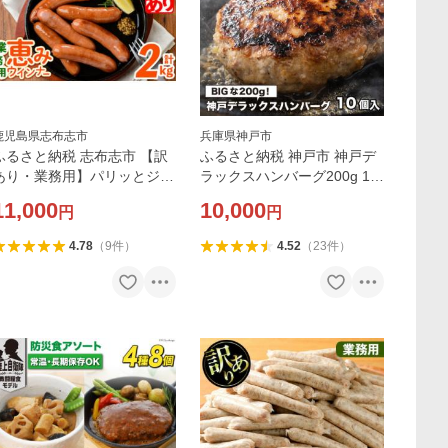
鹿児島県志布志市
兵庫県神戸市
ふるさと納税 志布志市 【訳
ふるさと納税 神戸市 神戸デ
あり・業務用】パリッとジュ
ラックスハンバーグ200g 10
ーシー!恵みウインナー 計2
個入
11,000
10,000
円
円
g(1kg×2袋)
4.78
（
9
件
）
4.52
（
23
件
）