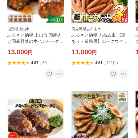
山形県上山市
鹿児島県志布志市
ふるさと納税 上山市 国産肉
ふるさと納税 志布志市 【訳
と国産野菜の生ハンバーグ
あり・業務用】ポークウイン
120g×10パック 0002-2203
ナー 計3kg(1kg×3袋)
13,000
11,000
円
円
4.67
（
3
件
）
4.61
（
102
件
）