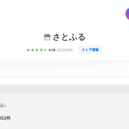
さとふる
ストア情報
4.58
（
24,520
件
）
品）
353
件