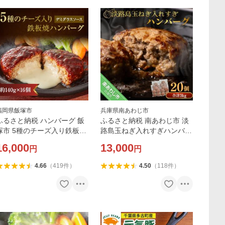
福岡県飯塚市
兵庫県南あわじ市
ふるさと納税 ハンバーグ 飯
ふるさと納税 南あわじ市 淡
塚市 5種のチーズ入り鉄板焼
路島玉ねぎ入れすぎハンバー
ハンバーグ(デミグラスソー
グ 3kg(150g×20個) 冷凍
16,000
13,000
円
円
ス)16個
4.66
（
419
件
）
4.50
（
118
件
）