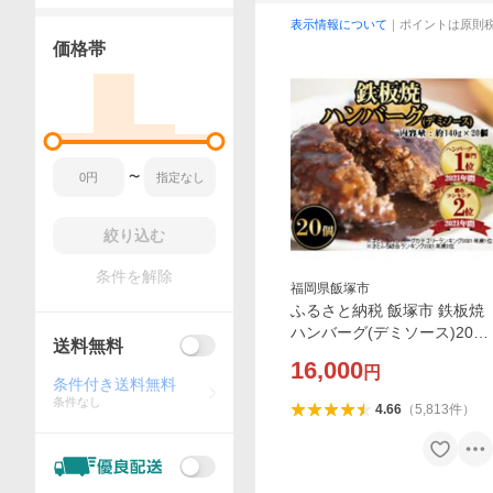
表示情報について
｜ポイントは原則
価格帯
〜
絞り込む
条件を解除
福岡県飯塚市
ふるさと納税 飯塚市 鉄板焼
ハンバーグ(デミソース)20個
送料無料
セット
16,000
円
条件付き送料無料
条件なし
4.66
（
5,813
件
）