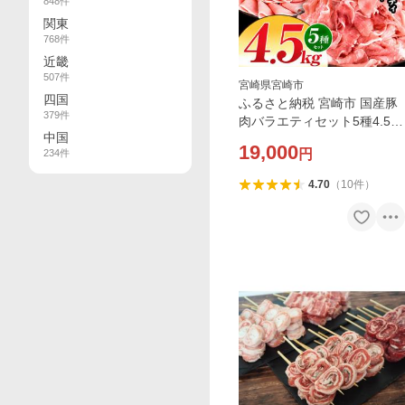
848
件
関東
768
件
近畿
507
件
宮崎県宮崎市
四国
ふるさと納税 宮崎市 国産豚
379
件
肉バラエティセット5種4.5kg
中国
(宮崎市)
19,000
円
234
件
4.70
（
10
件
）