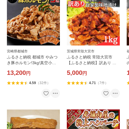
宮崎県都城市
茨城県常陸大宮市
ふるさと納税 都城市 やみつ
ふるさと納税 常陸大宮市
き豚ホルモン!3kg!真空小分
【ふるさと納税】訳あり 自
けパック!
家製味噌漬け 1kg
13,200
5,000
円
円
4.59
（
32
件
）
4.71
（
7
件
）