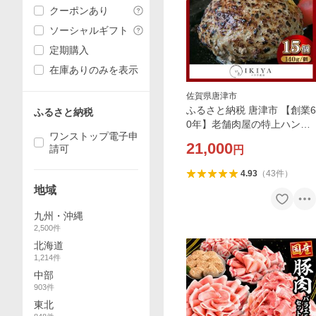
クーポンあり
ソーシャルギフト
定期購入
在庫ありのみを表示
佐賀県唐津市
ふるさと納税 唐津市 【創業6
ふるさと納税
0年】老舗肉屋の特上ハンバ
ワンストップ電子申
ーグ15個
21,000
請可
円
4.93
（
43
件
）
地域
九州・沖縄
2,500
件
北海道
1,214
件
中部
903
件
東北