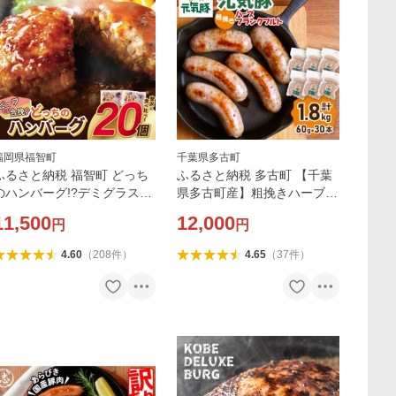
福岡県福智町
千葉県多古町
ふるさと納税 福智町 どっち
ふるさと納税 多古町 【千葉
のハンバーグ!?デミグラスソ
県多古町産】粗挽きハーブフ
ース20個セット
ランクフルトソーセージ 30
11,500
12,000
円
円
本セット(60g×30本)
4.60
（
208
件
）
4.65
（
37
件
）