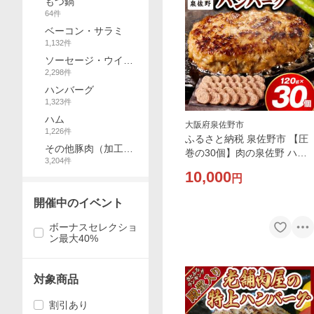
もつ鍋
64
件
ベーコン・サラミ
1,132
件
ソーセージ・ウイン
2,298
件
ナー
ハンバーグ
1,323
件
ハム
大阪府泉佐野市
1,226
件
ふるさと納税 泉佐野市 【圧
その他豚肉（加工
巻の30個】肉の泉佐野 ハン
3,204
件
品）
バーグ 合計3.6kg 黒毛和牛×
10,000
円
なにわポーク入り
開催中のイベント
ボーナスセレクショ
ン最大40%
対象商品
割引あり