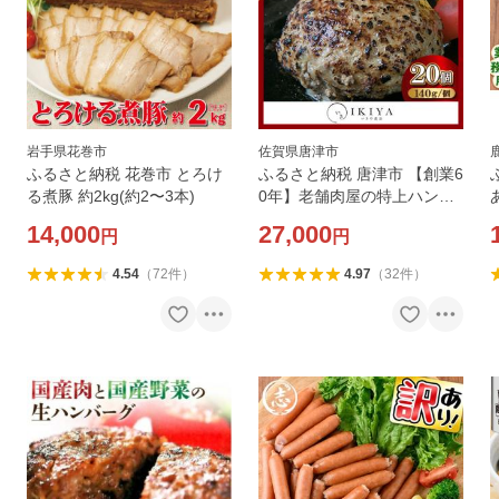
岩手県花巻市
佐賀県唐津市
ふるさと納税 花巻市 とろけ
ふるさと納税 唐津市 【創業6
る煮豚 約2kg(約2〜3本)
0年】老舗肉屋の特上ハンバ
ーグ20個
14,000
27,000
円
円
k
4.54
（
72
件
）
4.97
（
32
件
）