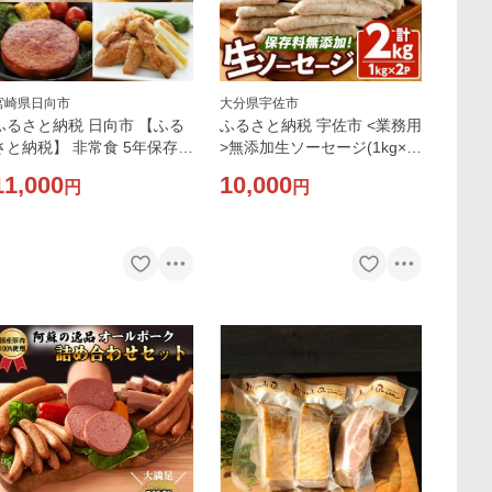
宮崎県日向市
大分県宇佐市
ふるさと納税 日向市 【ふる
ふるさと納税 宇佐市 <業務用
さと納税】 非常食 5年保存
>無添加生ソーセージ(1kg×2
防災食 アソート 4種×各2個
P) 【102000901】【サンセ
11,000
10,000
円
円
長期保存 備蓄 常温 日本ハム
イ 安心院ソーセージ】