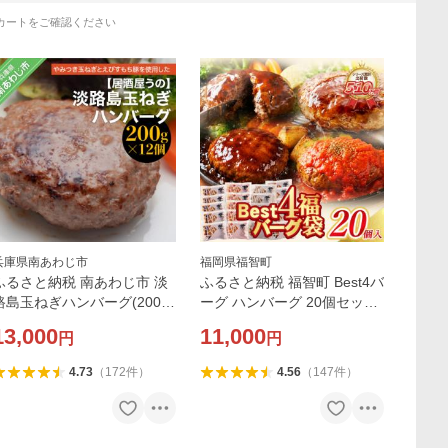
カートをご確認ください
兵庫県南あわじ市
福岡県福智町
ふるさと納税 南あわじ市 淡
ふるさと納税 福智町 Best4バ
路島玉ねぎハンバーグ(200g
ーグ ハンバーグ 20個セット
×12個) 冷凍
(合挽4種 各5個)
13,000
11,000
円
円
4.73
（
172
件
）
4.56
（
147
件
）