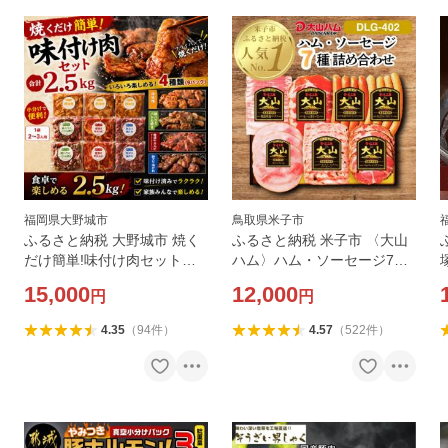
福岡県大野城市
鳥取県米子市
ふるさと納税 大野城市 焼く
ふるさと納税 米子市 〈大山
だけ簡単!味付け肉セット
ハム〉ハム・ソーセージ7品
《合計2.5kg》
詰め合わせ(DLG-402)
15,000
12,000
円
円
4.35
（
94
件
）
4.57
（
522
件
）