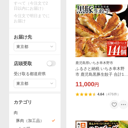
すべて（今注文で2
日以内にお届け）
今注文で明日までに
お届け
お届け先
東京都
鹿児島県いちき串木野市
店頭受取
ふるさと納税 いちき串木野
受け取る都道府県
市 鹿児島黒豚生餃子 合計14
4個(12個×12P)タレ付き!国産
11,000
東京都
円
野菜使用
4.64
（
476
件
）
カテゴリ
肉
豚肉（加工品）