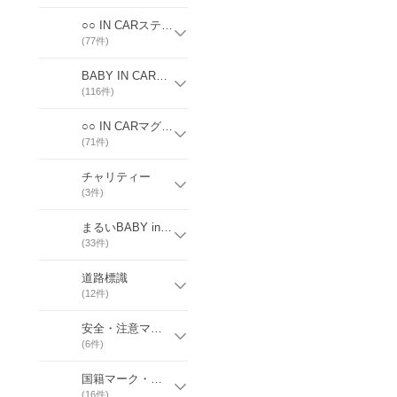
○○ IN CARステッカー
(
77
件)
BABY IN CARマグネット
(
116
件)
○○ IN CARマグネット
(
71
件)
チャリティー
(
3
件)
まるいBABY in CAR／CHILD in CAR
(
33
件)
道路標識
(
12
件)
安全・注意マーク
(
6
件)
国籍マーク・ラウンデル
(
16
件)