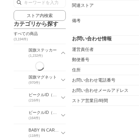
関連ストア
ストア内検索
備考
カテゴリから探す
すべての商品
お問い合わせ情報
(
3,194
件)
運営責任者
国旗ステッカー
(
1,232
件)
郵便番号
住所
国旗マグネット
お問い合わせ電話番号
(
970
件)
お問い合わせメールアドレス
ビークルID（国識別）ステッカー
ストア営業日/時間
(
216
件)
ビークルID（国識別）マグネット
(
164
件)
BABY IN CARステッカー
(
118
件)