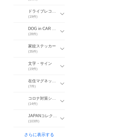
ドライブレコーダー録画中
(
19
件)
DOG in CAR ／ CAT in CAR
(
28
件)
家紋ステッカー
(
35
件)
文字・サイン
(
19
件)
在住マグネット＆ステッカー
(
7
件)
コロナ対策シリーズ
(
14
件)
JAPANコレクション
(
103
件)
さらに表示する