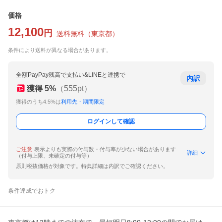
価格
12,100
円
送料無料
（
東京都
）
条件により送料が異なる場合があります。
全額PayPay残高で支払い&LINEと連携で
内訳
獲得
5
%
（
555
pt）
獲得のうち4.5%は
利用先・期間限定
ログインして確認
ご注意
表示よりも実際の付与数・付与率が少ない場合があります
詳細
（付与上限、未確定の付与等）
原則税抜価格が対象です。特典詳細は内訳でご確認ください。
条件達成でおトク