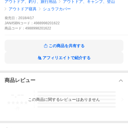
アウトドア、釣り、旅行用品
アウトドア、キャンプ、登山
アウトドア寝具
シュラフカバー
発売日：
2018/4/17
JAN/ISBNコード：
4988998201622
商品
コード：
4988998201622
この商品を共有する
アフィリエイトで紹介する
商品レビュー
-.--
5
4
この
商品
に関するレビューはありません
3
2
1
-
件