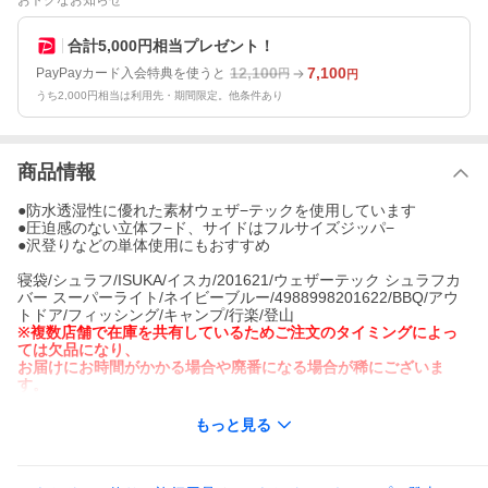
おトクなお知らせ
合計5,000円相当プレゼント！
12,100
7,100
PayPayカード入会特典を使うと
円
円
うち2,000円相当は利用先・期間限定。他条件あり
商品情報
●防水透湿性に優れた素材ウェザ−テックを使用しています
●圧迫感のない立体フ−ド、サイドはフルサイズジッパ−
●沢登りなどの単体使用にもおすすめ
寝袋/シュラフ/ISUKA/イスカ/201621/ウェザーテック シュラフカ
バー スーパーライト/ネイビーブルー/4988998201622/BBQ/アウ
トドア/フィッシング/キャンプ/行楽/登山
※複数店舗で在庫を共有しているためご注文のタイミングによっ
ては欠品になり、
お届けにお時間がかかる場合や廃番になる場合が稀にございま
す。
もっと見る