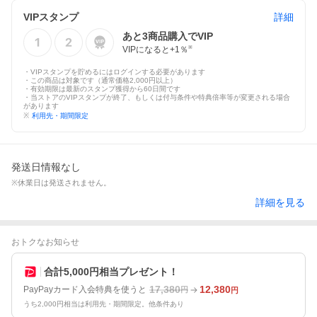
VIPスタンプ
詳細
あと
3
商品購入でVIP
VIPになると+
1
％
※
・VIPスタンプを貯めるにはログインする必要があります
・この商品は対象です（通常価格2,000円以上）
・有効期限は最新のスタンプ獲得から60日間です
・当ストアのVIPスタンプが終了、もしくは付与条件や特典倍率等が変更される場合
があります
※
利用先・期間限定
発送日情報なし
※休業日は発送されません。
詳細を見る
おトクなお知らせ
合計5,000円相当プレゼント！
17,380
12,380
PayPayカード入会特典を使うと
円
円
うち2,000円相当は利用先・期間限定。他条件あり