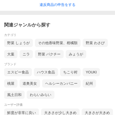
違反
商品の
申告をする
関連ジャンルから探す
カテゴリ
野菜 しょうが
その他香味野菜、柑橘類
野菜 わさび
大葉
ニラ
野菜 パクチー
みょうが
生にんにくは鮮度が命！収穫後速やかに長い茎部分の切り取りと
根切りのみおこない、土付きのまま段ボールに直詰めで出荷いた
ブランド
します。
エスビー食品
ハウス食品
ちこり村
YOUKI
【土を洗い流せばこんなに綺麗！】
桃屋
道奥美女
ヘルシーカンパニー
紀州
風土日和
わらいみらい
ユーザー評価
鮮度が非常に良い
大きさが少し大きめ
大きさが大きめ