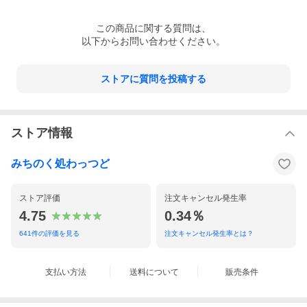
この
商品
に関する質問は、
7月頃だけしか流通しない
以下からお問い合わせください。
☆幻のプレミアムにんにく☆
ストアに質問を投稿する
ストア情報
みちのく処わっつど
ストア評価
注文キャンセル発生率
毎年収穫期の数日間しか流通しないという極上生にんにく！店頭
4.75
0.34％
に並ぶにんにくは発芽抑制のため乾燥処理を施しているのです
が、生にんにくは畑から掘りたてそのままをお届けいたします！
641
件の評価を見る
注文キャンセル発生率とは？
乾燥処理を施さないので、みずみずしさや風味もケタ違い！！！
生にんにくは、にんにく独特の辛みもとってもマイルドで食べや
すいのが特長。掘りたてそのまんまのにんにくの香り、味わいを
ぜひこの機会にお楽しみください♪
支払い方法
送料について
販売条件
【土付きで出荷いたします】