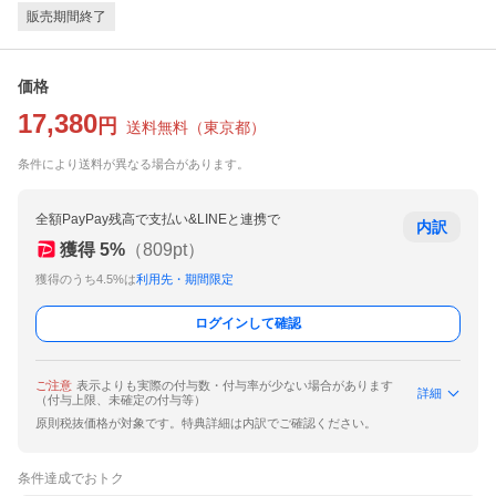
販売期間終了
価格
17,380
円
送料無料
（
東京都
）
条件により送料が異なる場合があります。
全額PayPay残高で支払い&LINEと連携で
内訳
獲得
5
%
（
809
pt）
獲得のうち4.5%は
利用先・期間限定
ログインして確認
ご注意
表示よりも実際の付与数・付与率が少ない場合があります
詳細
（付与上限、未確定の付与等）
原則税抜価格が対象です。特典詳細は内訳でご確認ください。
条件達成でおトク