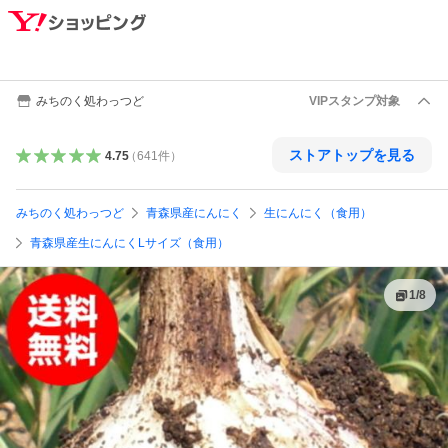
みちのく処わっつど
VIPスタンプ対象
ストアトップを見る
4.75
（
641
件
）
みちのく処わっつど
青森県産にんにく
生にんにく（食用）
青森県産生にんにくLサイズ（食用）
1
/
8