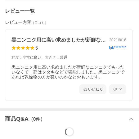
レビュー一覧
レビュー内容
（口コミ）
黒ニンニク用に高い求めましたが新鮮なニ…
2021/8/16
5
fpk********
鮮度
：
非常に良い
、
大きさ
：
普通
黒ニンニク用に高い求めましたが新鮮なニンニクでもった
いなくて一部はタタキなどで堪能しました。黒ニンニクで
あれば乾燥物の方が良いのかなとおもいます。
いいね
0
商品Q&A
（
0
件）