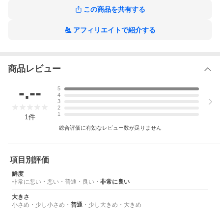
この商品を共有する
アフィリエイトで紹介する
商品レビュー
-.--
5
4
3
2
1
1
件
総合評価に有効なレビュー数が足りません
項目別評価
鮮度
非常に悪い
・
悪い
・
普通
・
良い
・
非常に良い
大きさ
小さめ
・
少し小さめ
・
普通
・
少し大きめ
・
大きめ