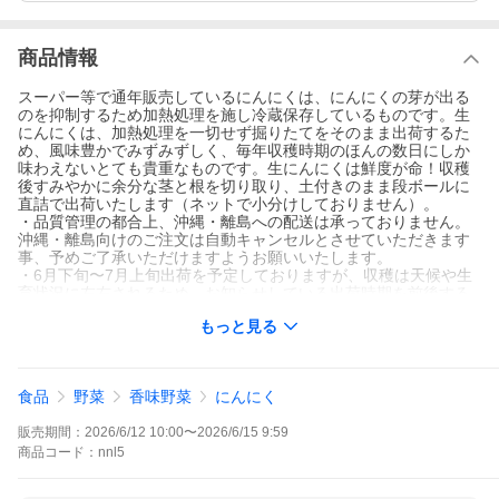
商品情報
スーパー等で通年販売しているにんにくは、にんにくの芽が出る
のを抑制するため加熱処理を施し冷蔵保存しているものです。生
にんにくは、加熱処理を一切せず掘りたてをそのまま出荷するた
め、風味豊かでみずみずしく、毎年収穫時期のほんの数日にしか
味わえないとても貴重なものです。生にんにくは鮮度が命！収穫
後すみやかに余分な茎と根を切り取り、土付きのまま段ボールに
直詰で出荷いたします（ネットで小分けしておりません）。
・品質管理の都合上、沖縄・離島への配送は承っておりません。
沖縄・離島向けのご注文は自動キャンセルとさせていただきます
事、予めご了承いただけますようお願いいたします。
・6月下旬〜7月上旬出荷を予定しておりますが、収穫は天候や生
育状況に左右されるため、お知らせしている出荷時期を前後する
可能性がございます事、予めご了承のうえご予約ください。
もっと見る
・加熱処理を施さないので、通常のにんにくより鮮度が落ちやす
いです。商品がお手元に届きましたら、できるだけお早めに加工
するか使い切るようにしてください。
食品
野菜
香味野菜
にんにく
生産地：青森県
生産年：令和8年
販売期間：
2026/6/12 10:00
〜
2026/6/15 9:59
内容量：約5kg（1kgあたり約12〜17玉）
配送方法：宅配便（クール便）
商品
コード：
nnl5
【期間限定】
1年間でほんの数日しか味わえない幻の掘りたて生にんにく！