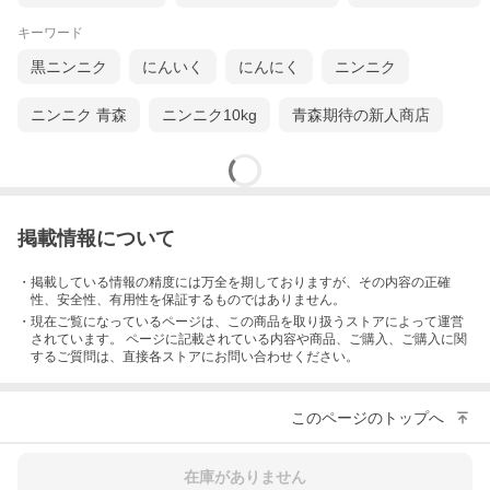
キーワード
黒ニンニク
にんいく
にんにく
ニンニク
土を洗い流せばとっても綺麗な生にんにくが姿を現します！まれ
に紫色に変色している状態のものもありますが、にんにくが持つ
ニンニク 青森
ニンニク10kg
青森期待の新人商店
成分同士が反応して変色したもので、鮮度が落ちているわけでは
ございませんのでご安心ください。
【お好みでご賞味ください！】
掲載情報について
・掲載している情報の精度には万全を期しておりますが、その内容の正確
性、安全性、有用性を保証するものではありません。
・現在ご覧になっているページは、この
商品
を取り扱うストアによって運営
されています。 ページに記載されている内容
や商品、ご購入
、ご購入に関
するご質問は、直接各ストアにお問い合わせください。
このページのトップへ
生にんにくの風味をより味わっていただくために、できるだけ加
工せずにフレッシュな状態でご賞味いただくことをおススメいた
します。スーパー等に陳列されているにんにくとはひと味もふた
在庫がありません
味も異なる風味をお楽しみください。