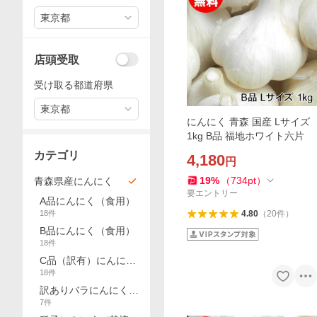
東京都
店頭受取
受け取る都道府県
東京都
にんにく 青森 国産 Lサイズ
1kg B品 福地ホワイト六片
カテゴリ
4,180
円
19
%
（
734
pt
）
青森県産にんにく
要エントリー
A品にんにく（食用）
18
件
4.80
（
20
件
）
B品にんにく（食用）
18
件
C品（訳有）にんにく
18
件
（食用）
訳ありバラにんにく
7
件
（食用）