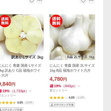
にんにく 青森 国産 Lサイズ
にんにく 青森 国産 2Lサイズ
3kg 訳あり C品 福地ホワイ
1kg B品 福地ホワイト六片
ト六片
4,780
円
9,840
円
19
%
（
840
pt
）
要エントリー
19
%
（
1,733
pt
）
要エントリー
4.09
（
11
件
）
4.65
（
23
件
）