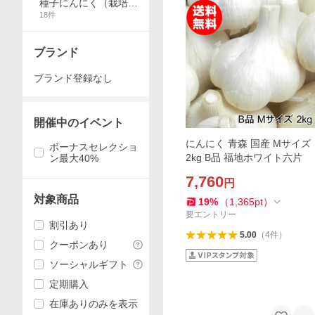
種子にんにく（栽培
18
件
用）
ブランド
ブランド登録なし
開催中のイベント
にんにく 青森 国産 Mサイズ
ボーナスセレクショ
2kg B品 福地ホワイト六片
ン最大40%
7,760
円
対象商品
19
%
（
1,365
pt
）
要エントリー
割引あり
5.00
（
4
件
）
クーポンあり
ソーシャルギフト
定期購入
在庫ありのみを表示