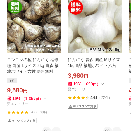
ニンニクの種 にんにく 種球
にんにく 青森 国産 Mサイズ
種 国産 Lサイズ 2kg 青森 福
1kg B品 福地ホワイト六片
地ホワイト六片 送料無料
3,980
円
予約
19
%
（
699
pt
）
9,580
要エントリー
円
4.64
（
22
件
）
19
%
（
1,657
pt
）
要エントリー
5.00
（
3
件
）