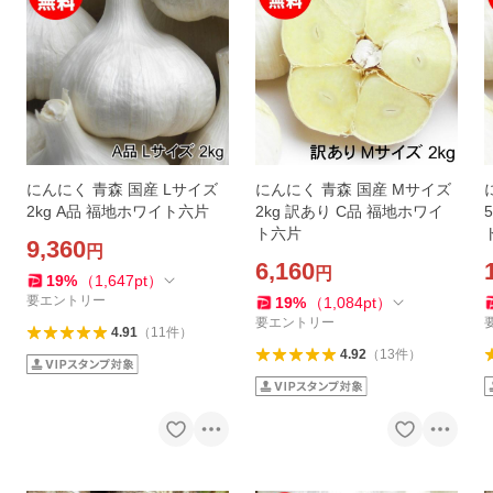
にんにく 青森 国産 Lサイズ
にんにく 青森 国産 Mサイズ
2kg A品 福地ホワイト六片
2kg 訳あり C品 福地ホワイ
ト六片
9,360
円
6,160
円
19
%
（
1,647
pt
）
要エントリー
19
%
（
1,084
pt
）
要エントリー
4.91
（
11
件
）
4.92
（
13
件
）