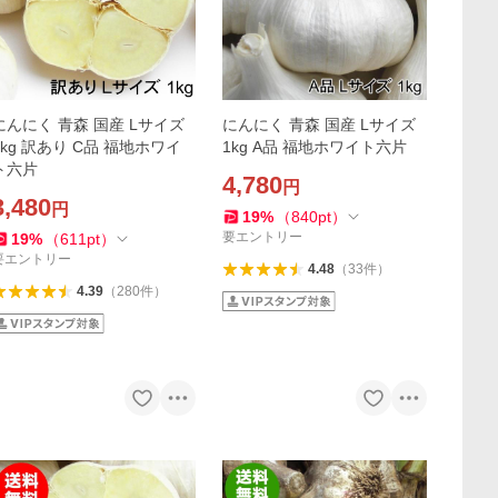
にんにく 青森 国産 Lサイズ
にんにく 青森 国産 Lサイズ
1kg 訳あり C品 福地ホワイ
1kg A品 福地ホワイト六片
ト六片
4,780
円
3,480
円
19
%
（
840
pt
）
要エントリー
19
%
（
611
pt
）
要エントリー
4.48
（
33
件
）
4.39
（
280
件
）