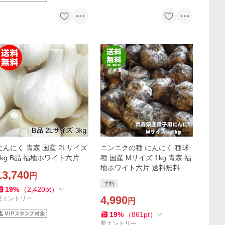
にんにく 青森 国産 2Lサイズ
ニンニクの種 にんにく 種球
3kg B品 福地ホワイト六片
種 国産 Mサイズ 1kg 青森 福
地ホワイト六片 送料無料
13,740
円
予約
19
%
（
2,420
pt
）
4,990
要エントリー
円
19
%
（
861
pt
）
要エントリー