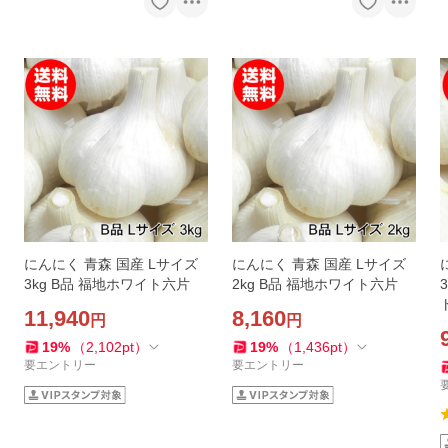
にんにく 青森 国産 Lサイズ
にんにく 青森 国産 Lサイズ
3kg B品 福地ホワイト六片
2kg B品 福地ホワイト六片
11,940
8,160
円
円
19
%
（
2,102
pt
）
19
%
（
1,436
pt
）
要エントリー
要エントリー