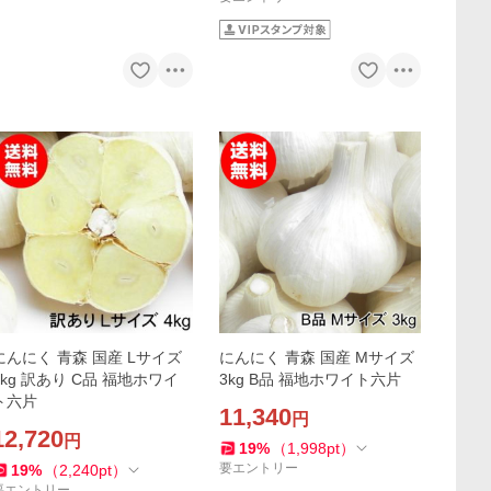
にんにく 青森 国産 Lサイズ
にんにく 青森 国産 Mサイズ
4kg 訳あり C品 福地ホワイ
3kg B品 福地ホワイト六片
ト六片
11,340
円
12,720
円
19
%
（
1,998
pt
）
要エントリー
19
%
（
2,240
pt
）
要エントリー