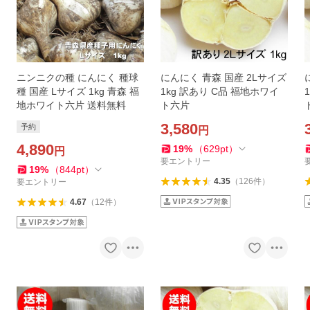
ニンニクの種 にんにく 種球
にんにく 青森 国産 2Lサイズ
種 国産 Lサイズ 1kg 青森 福
1kg 訳あり C品 福地ホワイ
地ホワイト六片 送料無料
ト六片
3,580
予約
円
4,890
19
%
（
629
pt
）
円
要エントリー
19
%
（
844
pt
）
4.35
（
126
件
）
要エントリー
4.67
（
12
件
）