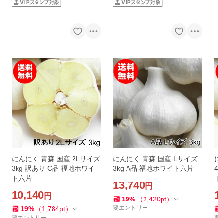
にんにく 青森 国産 2Lサイズ
にんにく 青森 国産 Lサイズ
3kg 訳あり C品 福地ホワイ
3kg A品 福地ホワイト六片
ト六片
13,740
円
10,140
円
19
%
（
2,420
pt
）
要エントリー
19
%
（
1,784
pt
）
要エントリー