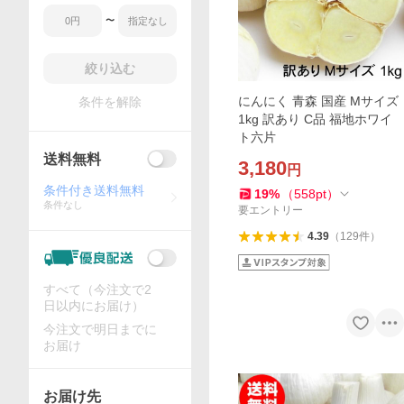
〜
絞り込む
にんにく 青森 国産 Mサイズ
条件を解除
1kg 訳あり C品 福地ホワイ
ト六片
送料無料
3,180
円
条件付き送料無料
19
%
（
558
pt
）
条件なし
要エントリー
4.39
（
129
件
）
すべて（今注文で2
日以内にお届け）
今注文で明日までに
お届け
お届け先