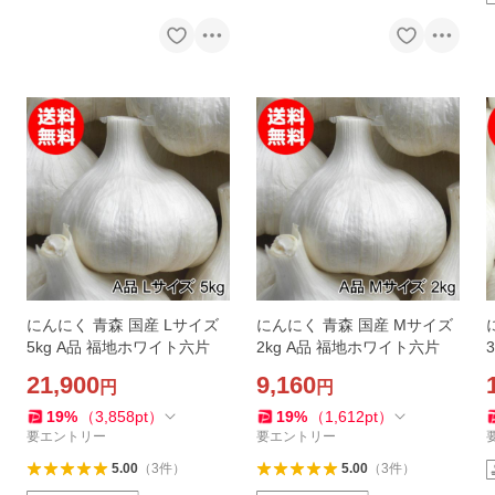
にんにく 青森 国産 Lサイズ
にんにく 青森 国産 Mサイズ
5kg A品 福地ホワイト六片
2kg A品 福地ホワイト六片
21,900
9,160
円
円
19
%
（
3,858
pt
）
19
%
（
1,612
pt
）
要エントリー
要エントリー
5.00
（
3
件
）
5.00
（
3
件
）