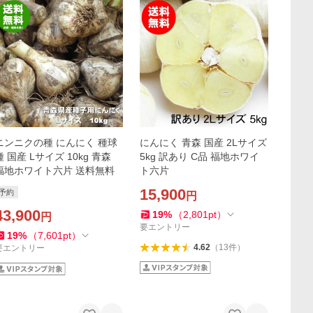
ニンニクの種 にんにく 種球
にんにく 青森 国産 2Lサイズ
種 国産 Lサイズ 10kg 青森
5kg 訳あり C品 福地ホワイ
福地ホワイト六片 送料無料
ト六片
15,900
予約
円
43,900
19
%
（
2,801
pt
）
円
要エントリー
19
%
（
7,601
pt
）
4.62
（
13
件
）
要エントリー