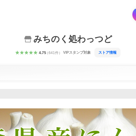
みちのく処わっつど
VIPスタンプ対象
ストア情報
4.75
（
641
件
）