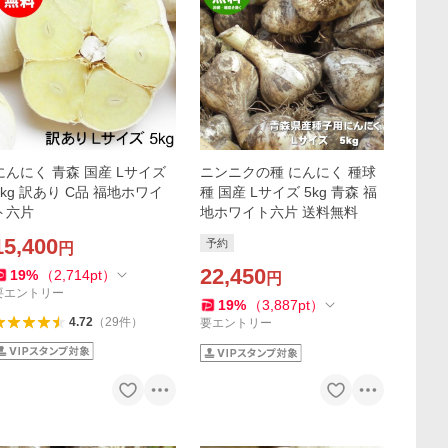
にんにく 青森 国産 Lサイズ
ニンニクの種 にんにく 種球
5kg 訳あり C品 福地ホワイ
種 国産 Lサイズ 5kg 青森 福
ト六片
地ホワイト六片 送料無料
15,400
予約
円
22,450
19
%
（
2,714
pt
）
円
要エントリー
19
%
（
3,887
pt
）
4.72
（
29
件
）
要エントリー