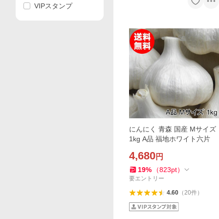
VIPスタンプ
にんにく 青森 国産 Mサイズ
1kg A品 福地ホワイト六片
4,680
円
19
%
（
823
pt
）
要エントリー
4.60
（
20
件
）