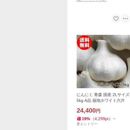
にんにく 青森 国産 2Lサイズ
5kg A品 福地ホワイト六片
24,400
円
19
%
（
4,299
pt
）
要エントリー