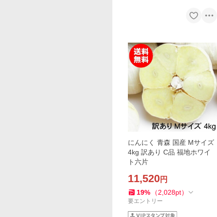
にんにく 青森 国産 Mサイズ
4kg 訳あり C品 福地ホワイ
ト六片
11,520
円
19
%
（
2,028
pt
）
要エントリー