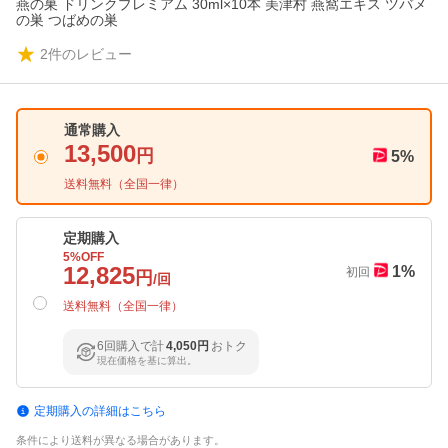
燕の巣 ドリンクプレミアム 30ml×10本 美津村 燕窩エキス ツバメ
の巣 つばめの巣
2
件のレビュー
通常購入
13,500
円
5
%
送料無料（
全国一律
）
定期購入
5
%OFF
12,825
1
%
初回
円
/回
送料無料（
全国一律
）
6回購入で計
4,050円
おトク
現在価格を基に算出。
定期購入の詳細はこちら
条件により送料が異なる場合があります。