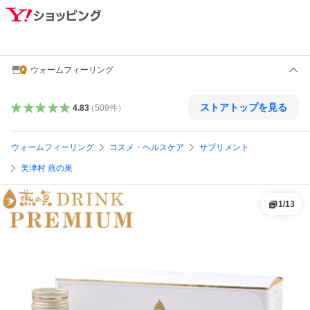
ウォームフィーリング
ストアトップを見る
4.83
（
509
件
）
ウォームフィーリング
コスメ・ヘルスケア
サプリメント
美津村 燕の巣
1
/
13