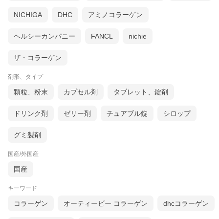
NICHIGA
DHC
アミノコラーゲン
ヘルシーカンパニー
FANCL
nichie
ザ・コラーゲン
剤形、タイプ
顆粒、粉末
カプセル剤
タブレット、錠剤
ドリンク剤
ゼリー剤
チュアブル錠
シロップ
グミ製剤
国産/外国産
国産
キーワード
コラーゲン
オーティービー コラーゲン
dhcコラーゲン