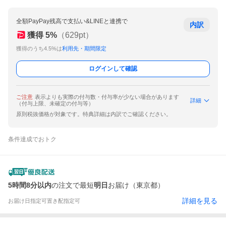
全額PayPay残高で支払い&LINEと連携で
内訳
獲得
5
%
（
629
pt）
獲得のうち4.5%は
利用先・期間限定
ログインして確認
ご注意
表示よりも実際の付与数・付与率が少ない場合があります
詳細
（付与上限、未確定の付与等）
原則税抜価格が対象です。特典詳細は内訳でご確認ください。
条件達成でおトク
5時間8分以内
の注文で最短
明日
お届け（東京都）
詳細を見る
お届け日指定可
置き配指定可