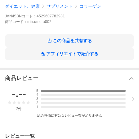
ダイエット、健康
サプリメント
コラーゲン
JAN/ISBNコード：
4529607782981
商品
コード：
mitsumura002
この商品を共有する
アフィリエイトで紹介する
商品レビュー
-.--
5
4
3
2
1
2
件
総合評価に有効なレビュー数が足りません
レビュー一覧