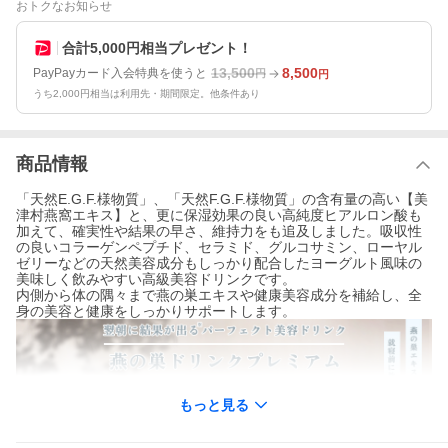
おトクなお知らせ
合計5,000円相当プレゼント！
13,500
8,500
PayPayカード入会特典を使うと
円
円
うち2,000円相当は利用先・期間限定。他条件あり
商品情報
「天然E.G.F.様物質」、「天然F.G.F.様物質」の含有量の高い【美
津村燕窩エキス】と、更に保湿効果の良い高純度ヒアルロン酸も
加えて、確実性や結果の早さ、維持力をも追及しました。吸収性
の良いコラーゲンペプチド、セラミド、グルコサミン、ローヤル
ゼリーなどの天然美容成分もしっかり配合したヨーグルト風味の
美味しく飲みやすい高級美容ドリンクです。
内側から体の隅々まで燕の巣エキスや健康美容成分を補給し、全
身の美容と健康をしっかりサポートします。
もっと見る