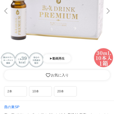
動画再生
お気に入り
2本
10本
20本
燕の巣SP