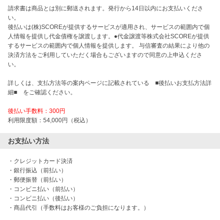
請求書は商品とは別に郵送されます。発行から14日以内にお支払いくださ
い。
後払いは(株)SCOREが提供するサービスが適用され、サービスの範囲内で個
人情報を提供し代金債権を譲渡します。●代金譲渡等株式会社SCOREが提供
するサービスの範囲内で個人情報を提供します。 与信審査の結果により他の
決済方法をご利用していただく場合もございますので同意の上申込くださ
い。
詳しくは、支払方法等の案内ページに記載されている ■後払いお支払方法詳
細■ をご確認ください。
後払い手数料：300円
利用限度額：54,000円（税込）
お支払い方法
・クレジットカード決済

・銀行振込（前払い）

・郵便振替（前払い）

・コンビニ払い（前払い）

・コンビニ払い（後払い）

・商品代引（手数料はお客様のご負担になります。）