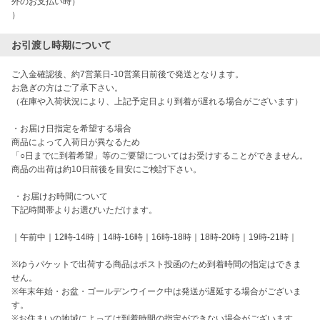
外のお支払い時）

）
お引渡し時期について
ご入金確認後、約7営業日-10営業日前後で発送となります。

お急ぎの方はご了承下さい。

（在庫や入荷状況により、上記予定日より到着が遅れる場合がございます）

・お届け日指定を希望する場合

商品によって入荷日が異なるため

「○日までに到着希望」等のご要望についてはお受けすることができません。

商品の出荷は約10日前後を目安にご検討下さい。

 ・お届けお時間について

下記時間帯よりお選びいただけます。

｜午前中｜12時-14時｜14時-16時｜16時-18時｜18時-20時｜19時-21時｜

※ゆうパケットで出荷する商品はポスト投函のため到着時間の指定はできま
せん。

※年末年始・お盆・ゴールデンウイーク中は発送が遅延する場合がございま
す。

※お住まいの地域によっては到着時間の指定ができない場合がございます。