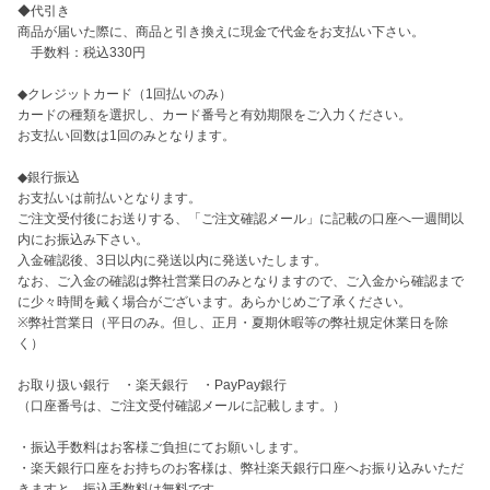
◆代引き

商品が届いた際に、商品と引き換えに現金で代金をお支払い下さい。

　手数料：税込330円

◆クレジットカード（1回払いのみ）

カードの種類を選択し、カード番号と有効期限をご入力ください。

お支払い回数は1回のみとなります。

◆銀行振込

お支払いは前払いとなります。

ご注文受付後にお送りする、「ご注文確認メール」に記載の口座へ一週間以
内にお振込み下さい。

入金確認後、3日以内に発送以内に発送いたします。

なお、ご入金の確認は弊社営業日のみとなりますので、ご入金から確認まで
に少々時間を戴く場合がございます。あらかじめご了承ください。

※弊社営業日（平日のみ。但し、正月・夏期休暇等の弊社規定休業日を除
く）

お取り扱い銀行　・楽天銀行　・PayPay銀行

（口座番号は、ご注文受付確認メールに記載します。）

・振込手数料はお客様ご負担にてお願いします。

・楽天銀行口座をお持ちのお客様は、弊社楽天銀行口座へお振り込みいただ
きますと、振込手数料は無料です。
