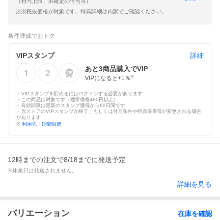
（付与上限、未確定の付与等）
原則税抜価格が対象です。特典詳細は内訳でご確認ください。
条件達成でおトク
VIPスタンプ
詳細
あと
3
商品購入でVIP
VIPになると+
1
％
※
・VIPスタンプを貯めるにはログインする必要があります
・この商品は対象です（通常価格480円以上）
・有効期限は最新のスタンプ獲得から60日間です
・当ストアのVIPスタンプが終了、もしくは付与条件や特典倍率等が変更される場合
があります
※
利用先・期間限定
12時までの注文で8/18までに発送予定
※休業日は発送されません。
詳細を見る
バリエーション
在庫を確認