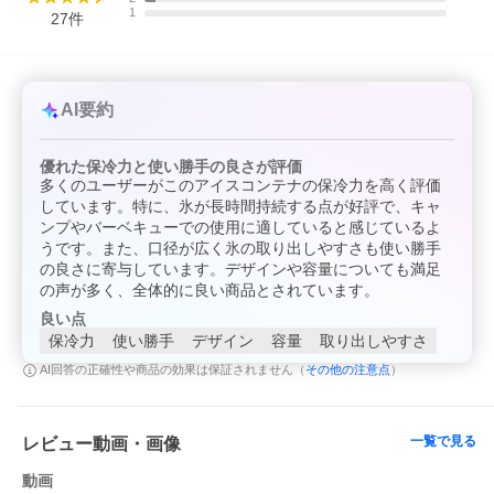
1
27
件
AI要約
優れた保冷力と使い勝手の良さが評価
多くのユーザーがこのアイスコンテナの保冷力を高く評価
しています。特に、氷が長時間持続する点が好評で、キャ
ンプやバーベキューでの使用に適していると感じているよ
うです。また、口径が広く氷の取り出しやすさも使い勝手
の良さに寄与しています。デザインや容量についても満足
の声が多く、全体的に良い商品とされています。
良い点
保冷力
使い勝手
デザイン
容量
取り出しやすさ
その他の注意点
AI回答の正確性や商品の効果は保証されません（
）
一覧で見る
レビュー動画・画像
動画