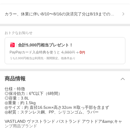
カラー、休業に伴い8/10〜8/16の決済完了分は8/19までの発送です
おトクなお知らせ
合計5,000円相当プレゼント！
4,980
0
PayPayカード入会特典を使うと
円
円
うち2,000円相当は利用先・期間限定。他条件あり
商品情報
仕様・特徴
◎保冷効力：6℃以下（6時間）
◎容量：3.8L
◎重量：約 1.5kg
◎サイズ：約 直径16.5cm×高さ32cm ※取っ手部を含まず
◎材質：ステンレス鋼、PP、シリコンゴム、ラバー
VASTLAND ヴァストランド バストランド アウトドア&amp;キャ
ンプ用品ブランド