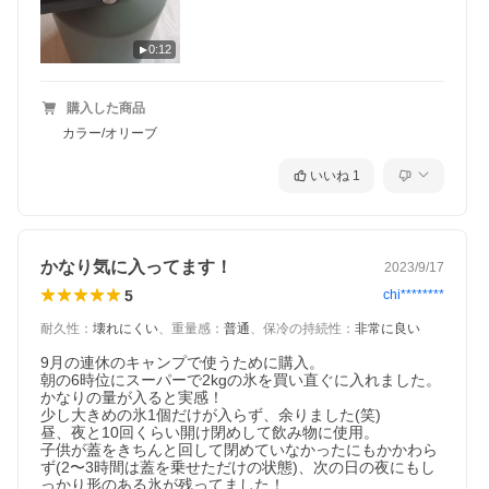
0:12
購入した商品
カラー/オリーブ
いいね
1
かなり気に入ってます！
2023/9/17
5
chi********
耐久性
：
壊れにくい
、
重量感
：
普通
、
保冷の持続性
：
非常に良い
9月の連休のキャンプで使うために購入。

朝の6時位にスーパーで2kgの氷を買い直ぐに入れました。
かなりの量が入ると実感！

少し大きめの氷1個だけが入らず、余りました(笑)

昼、夜と10回くらい開け閉めして飲み物に使用。

子供が蓋をきちんと回して閉めていなかったにもかかわら
ず(2〜3時間は蓋を乗せただけの状態)、次の日の夜にもし
っかり形のある氷が残ってました！
