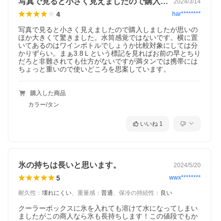
写真で見ると小さく見えましたので購入し…
2024/3/14
4
har********
写真で見ると小さく見えましたので購入しましたが思いの
ほか大きくて驚きました。水筒感覚ではないです。横に置
いてあるのはワインボトルでしょうか比較対象にしては分
かりずらい。まぁ3.8Ｌという標記を見ればお前の早とちり
だろと非難されても仕方がないですが満タンでは携帯には
ちょっと重いので使いどころを思案しています。
購入した商品
カラー/タン
いいね
1
氷の持ちは長いと思います。
2024/5/20
5
wwx********
耐久性
：
壊れにくい
、
重量感
：
普通
、
保冷の持続性
：
良い
クーラーボックスに氷を入れても溶けて水になってしまい
ましたがこの商人なら氷も長持ちします！この値段でもか