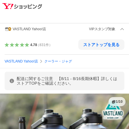
VASTLAND Yahoo!店
VIPスタンプ対象
ストアトップを見る
4.78
（
831
件
）
VASTLAND Yahoo!店
クーラー・ジャグ
配送に関するご注意 【8/11 - 8/16長期休暇】詳しくは
ストアTOPをご確認ください。
1
/
10