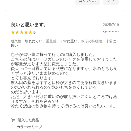
いいね
3
良いと思います。
2025/7/19
5
cat********
耐久性
：
壊れにくい
、
重量感
：
非常に重い
、
保冷の持続性
：
非常に
良い
息子が習い事に持って行くのに購入しました。

こちらの前はハーフガロンのジャグを使用しておりました
が容量が足りず大型に変更しました。

炎天下に一日置いている状態になりますが、氷のもちも良
くずっと冷たいまま飲めるので

とても喜んでおります。

飲み口の蓋をはずすと口径が大きのである程度大きいまま
の氷がいれられるので氷のもちを良くしている

のだと思います。

ただ、大きいだけに重いのが取り扱いにくいところではあ
りますが、それを込みでも

冷たく沢山の飲み物を持って行けるのは良いと思います。
購入した商品
カラー/オリーブ