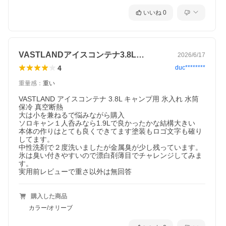
いいね
0
VASTLANDアイスコンテナ3.8L…
2026/6/17
4
duc********
重量感
：
重い
VASTLAND アイスコンテナ 3.8L キャンプ用 氷入れ 水筒 
保冷 真空断熱 

大は小を兼ねるで悩みながら購入

ソロキャン１人呑みなら1.9Lで良かったかな結構大きい

本体の作りはとても良くできてます塗装もロゴ文字も確り
してます。

中性洗剤で２度洗いましたが金属臭が少し残っています。

氷は臭い付きやすいので漂白剤薄目でチャレンジしてみま
す。

実用前レビューで重さ以外は無回答
購入した商品
カラー/オリーブ