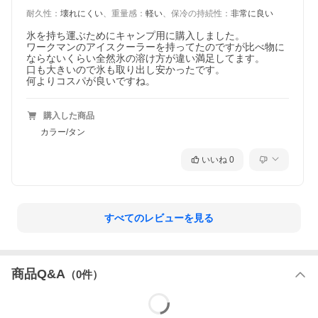
耐久性
：
壊れにくい
、
重量感
：
軽い
、
保冷の持続性
：
非常に良い
氷を持ち運ぶためにキャンプ用に購入しました。

ワークマンのアイスクーラーを持ってたのですが比べ物に
ならないくらい全然氷の溶け方が違い満足してます。

口も大きいので氷も取り出し安かったです。

購入した商品
カラー/タン
いいね
0
すべてのレビューを見る
商品Q&A
（
0
件）