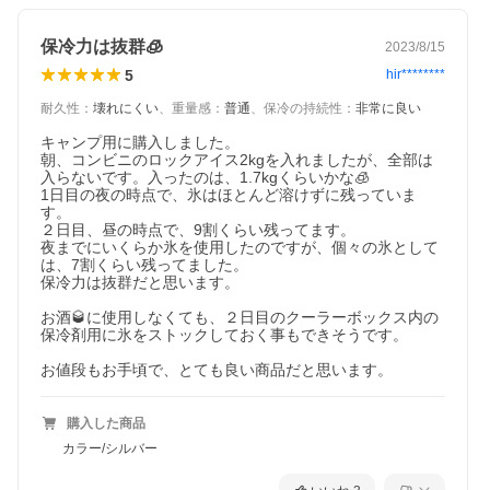
保冷力は抜群🧊
2023/8/15
5
hir********
耐久性
：
壊れにくい
、
重量感
：
普通
、
保冷の持続性
：
非常に良い
キャンプ用に購入しました。

朝、コンビニのロックアイス2kgを入れましたが、全部は
入らないです。入ったのは、1.7kgくらいかな🧊

1日目の夜の時点で、氷はほとんど溶けずに残っていま
す。

２日目、昼の時点で、9割くらい残ってます。

夜までにいくらか氷を使用したのですが、個々の氷として
は、7割くらい残ってました。

保冷力は抜群だと思います。

お酒🥃に使用しなくても、２日目のクーラーボックス内の
保冷剤用に氷をストックしておく事もできそうです。

お値段もお手頃で、とても良い商品だと思います。
購入した商品
カラー/シルバー