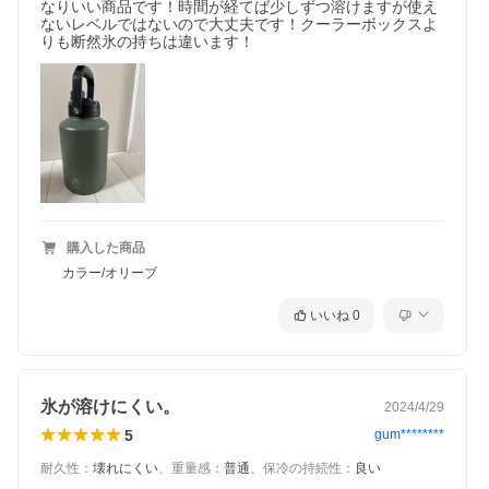
なりいい商品です！時間が経てば少しずつ溶けますが使え
ないレベルではないので大丈夫です！クーラーボックスよ
りも断然氷の持ちは違います！
購入した商品
カラー/オリーブ
いいね
0
氷が溶けにくい。
2024/4/29
5
gum********
耐久性
：
壊れにくい
、
重量感
：
普通
、
保冷の持続性
：
良い