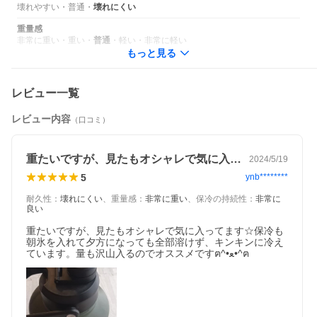
壊れやすい
・
普通
・
壊れにくい
重量感
非常に重い
・
重い
・
普通
・
軽い
・
非常に軽い
もっと見る
レビュー一覧
レビュー内容
（口コミ）
重たいですが、見たもオシャレで気に入っ…
2024/5/19
5
ynb********
耐久性
：
壊れにくい
、
重量感
：
非常に重い
、
保冷の持続性
：
非常に
良い
重たいですが、見たもオシャレで気に入ってます☆保冷も
朝氷を入れて夕方になっても全部溶けず、キンキンに冷え
ています。量も沢山入るのでオススメですฅ⁠^⁠•⁠ﻌ⁠•⁠^⁠ฅ