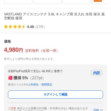
VASTLAND アイスコンテナ 3.8L キャンプ用 氷入れ 水筒 保冷 真
空断熱 爆買
4.48
（
27
件
）
価格
4,980
円
送料無料
（
全国一律
）
条件により送料が異なる場合があります。
全額PayPay残高で支払い&LINEと連携で
内訳
獲得
5
%
（
227
pt）
獲得のうち4.5%は
利用先・期間限定
ログインして確認
ご注意
表示よりも実際の付与数・付与率が少ない場合があります
詳細