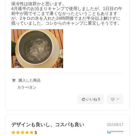
保冷性は抜群かと思います。

4月後半のお泊まりキャンプで使用しましたが、1日目の午
前中が雨でそこまで暑くなかったということもあります
が、2キロの氷を入れた24時間後でまだ半分以上解けずに
残っていました。コレからのキャンプに重宝しそうです。
購入した商品
カラー/タン
いいね
0
デザインも良いし、コスパも良い
2023/9/17
5
hir********