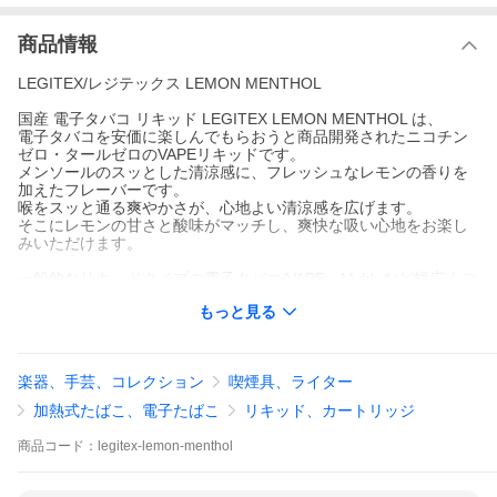
商品情報
LEGITEX/レジテックス LEMON MENTHOL
国産 電子タバコ リキッド LEGITEX LEMON MENTHOL は、
電子タバコを安価に楽しんでもらおうと商品開発されたニコチン
ゼロ・タールゼロのVAPEリキッドです。
メンソールのスッとした清涼感に、フレッシュなレモンの香りを
加えたフレーバーです。
喉をスッと通る爽やかさが、心地よい清涼感を広げます。
そこにレモンの甘さと酸味がマッチし、爽快な吸い心地をお楽し
みいただけます。
一般的なリキッドタイプの電子タバコ/VAPE、Mybluなど幅広くご
使用いただけます。
もっと見る
▼安心安全の国産リキッド
・ 厳選された材料のみを使用しているので、安心してご使用いた
だけます。
楽器、手芸、コレクション
喫煙具、ライター
・ 第三者機関による厳重な検査を受けており、有害物質は一切検
出されていません。
加熱式たばこ、電子たばこ
リキッド、カートリッジ
▼コスパ重視
商品
コード：
legitex-lemon-menthol
紙巻きたばこに換算するとなんと60箱分！
コストパフォーマンス重視の方にも最適です。
※一般的にリキッド0.1mlで紙巻きタバコ1本分といわれます。