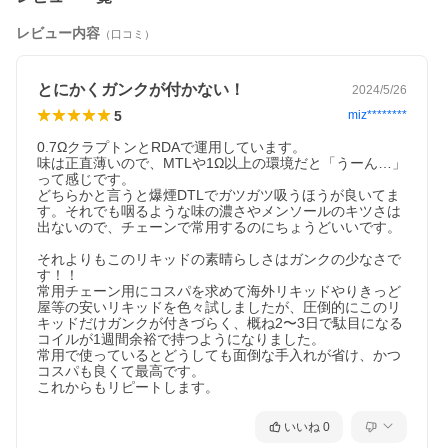
レビュー内容
（口コミ）
とにかくガンクが付かない！
2024/5/26
5
miz********
0.7ΩクラプトンとRDAで運用しています。

味は正直薄いので、MTLや1Ω以上の環境だと「うーん…」
って感じです。

どちらかと言うと爆煙DTLでガツガツ吸うほうが良いてま
す。それでも咽るような味の濃さやメンソールのキツさは
出ないので、チェーンで常用するのにちょうどいいです。

それよりもこのリキッドの素晴らしさはガンクの少なさで
す！！

常用チェーン用にコスパを求めて海外リキッドやりきっど
屋等の安いリキッドを色々試しましたが、圧倒的にこのリ
キッドだけガンクが付きづらく、概ね2〜3日で駄目になる
コイルが1週間余裕で持つようになりました。

常用で使っているとどうしても面倒な手入れが省け、かつ
コスパも良くて最高です。

これからもリピートします。
いいね
0