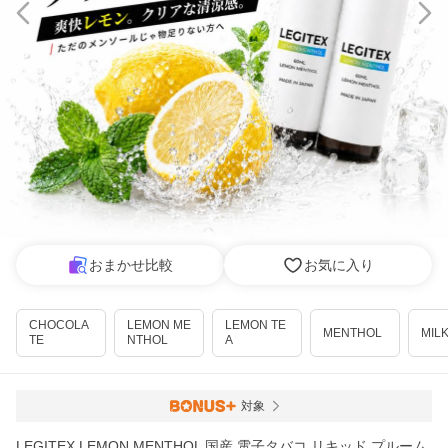
おまかせ比較
お気に入り
CHOCOLA
LEMON ME
LEMON TE
MENTHOL
MILK
TE
NTHOL
A
対象
LEGITEX LEMON MENTHOL 国産 電子タバコ リキッド プルーム