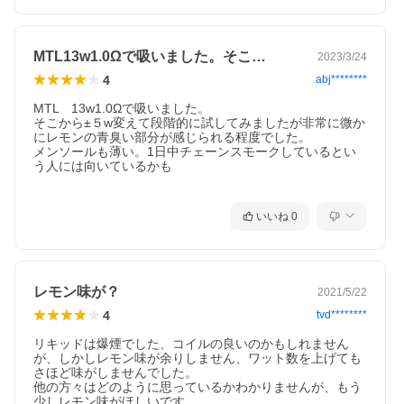
MTL13w1.0Ωで吸いました。そこ…
2023/3/24
4
abj********
MTL　13w1.0Ωで吸いました。

そこから±５w変えて段階的に試してみましたが非常に微か
にレモンの青臭い部分が感じられる程度でした。

メンソールも薄い。1日中チェーンスモークしているとい
う人には向いているかも

いいね
0
レモン味が？
2021/5/22
4
tvd********
リキッドは爆煙でした、コイルの良いのかもしれません
が、しかしレモン味が余りしません、ワット数を上げても
さほど味がしませんでした。

他の方々はどのように思っているかわかりませんが、もう
少しレモン味がほしいです。