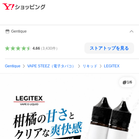
Gentique
ストアトップを見る
4.66
（
3,430
件
）
Gentique
VAPE STEEZ（電子タバコ）
リキッド
LEGITEX
1
/
6