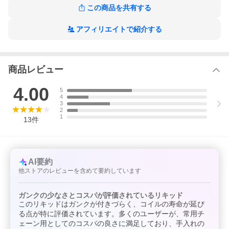
この商品を共有する
▼商品詳細
フレーバー：LEMON MENTHOL
アフィリエイトで紹介する
容量：120ml = 60ml x 2本
原材料：植物性グリセリン・プロピレングリコール、香料
VG:PG比率：70:30
商品レビュー
4.00
5
4
3
2
1
13
件
AI要約
他ストアのレビューを含めて要約しています
ガンクの少なさとコスパが評価されているリキッド
このリキッドはガンクが付きづらく、コイルの寿命が延び
る点が特に評価されています。多くのユーザーが、常用チ
ェーン用としてのコスパの良さに満足しており、手入れの