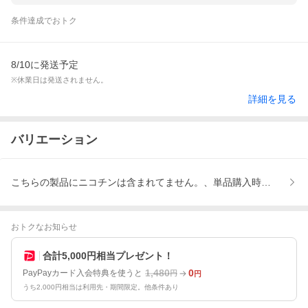
条件達成でおトク
8/10に発送予定
※休業日は発送されません。
詳細を見る
バリエーション
こちらの製品にニコチンは含まれてません。、単品購入時【日時指定
おトクなお知らせ
合計5,000円相当プレゼント！
1,480
0
PayPayカード入会特典を使うと
円
円
うち2,000円相当は利用先・期間限定。他条件あり