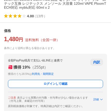
テック互換 レジテックス メンソール 大容量 120ml VAPE PloomT
ECH対応 myblu対応 60ml x 2
4.00
（
13
件
）
価格
1,480
円
送料無料
（
全国一律
）
条件により送料が異なる場合があります。
全額PayPay残高で支払い&LINEと連携で
内訳
獲得
19
%
（
255
pt）
獲得のうち18.5%は
利用先・期間限定
ログインして確認
ご注意
表示よりも実際の付与数・付与率が少ない場合があります
詳細
（付与上限、未確定の付与等）
原則税抜価格が対象です。特典詳細は内訳でご確認ください。