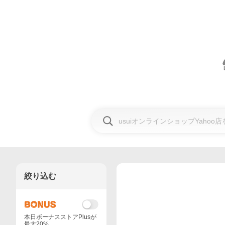
絞り込む
本日ボーナスストアPlusが
最大20%