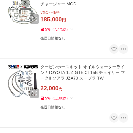
チャージャー MGD
5
%OFF価格
185,000
円
5
%
（
7,775
pt
）
発送日情報なし
タービンホースキット オイルウォーターライ
ン / TOYOTA 1JZ-GTE CT15B チェイサー マ
ークII ソアラ JZA70 スープラ TW
22,000
円
5
%
（
1,100
pt
）
発送日情報なし