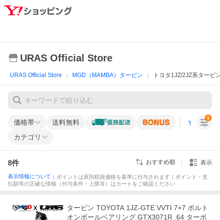
URAS Official Store
URAS Official Store
MGD（MAMBA）タービン
トヨタ1JZ/2JZ系ター
1
価格帯
送料無料
すべての条
カテゴリ
8
件
おすすめ順
表示
表示情報について
｜ポイントは原則税抜価格を基準に付与されます｜ポイント・支
払額等の正確な情報（付与条件・上限等）はカートをご確認ください
タービン TOYOTA 1JZ-GTE VVTI 7+7 ボルト
オンボールベアリング GTX3071R .64 ターボ