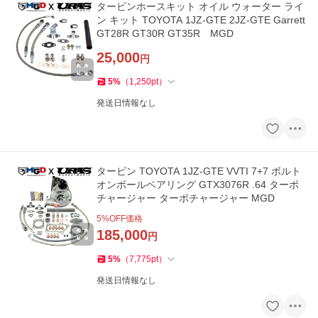
タービンホースキット オイル ウォーター ライ
ン キット TOYOTA 1JZ-GTE 2JZ-GTE Garrett
GT28R GT30R GT35R MGD
25,000
円
5
%
（
1,250
pt
）
発送日情報なし
タービン TOYOTA 1JZ-GTE VVTI 7+7 ボルト
オンボールベアリング GTX3076R .64 ターボ
チャージャー ターボチャージャー MGD
5
%OFF価格
185,000
円
5
%
（
7,775
pt
）
発送日情報なし