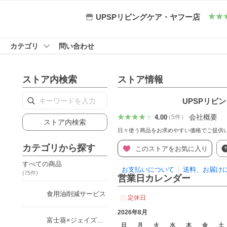
UPSPリビングケア・ヤフー店
カテゴリ
問い合わせ
ストア内検索
ストア情報
UPSPリビ
会社概要
4.00
（
5
件
）
ストア内検索
日々使う商品をお求めやすい価格でご提供
カテゴリから探す
このストアをお気に入り
すべての商品
お支払いについて
送料、お届け
(
75
件)
営業日カレンダー
食用油削減サービス
定休日
2026年8月
富士葵×ジェイズカレー
日
月
火
水
木
金
土