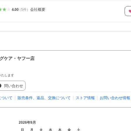
会社概要
4.00
（
5
件
）
ングケア・ヤフー店
いたします
問い合わせ
について
販売条件、返品、交換について
ストア情報
お問い合わせ情報
2026年9月
日
月
火
水
木
金
土