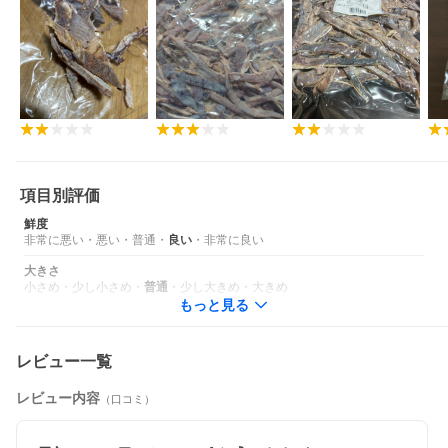
項目別評価
鮮度
非常に悪い
・
悪い
・
普通
・
良い
・
非常に良い
大きさ
小さめ
・
少し小さめ
・
普通
・
少し大きめ
・
大きめ
もっと見る
レビュー一覧
レビュー内容
（口コミ）