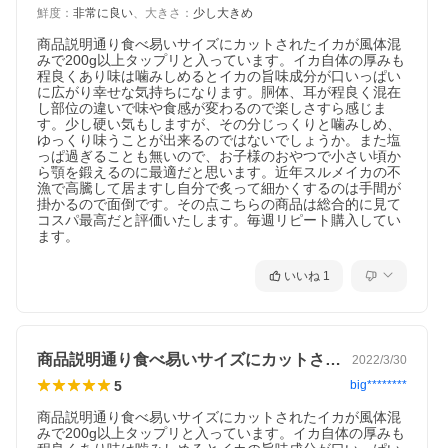
鮮度
：
非常に良い
、
大きさ
：
少し大きめ
商品説明通り食べ易いサイズにカットされたイカが風体混
みで200g以上タップリと入っています。イカ自体の厚みも
程良くあり味は噛みしめるとイカの旨味成分が口いっぱい
に広がり幸せな気持ちになります。胴体、耳が程良く混在
し部位の違いで味や食感が変わるので楽しさすら感じま
す。少し硬い気もしますが、その分じっくりと噛みしめ、
ゆっくり味うことが出来るのではないでしょうか。また塩
っぱ過ぎることも無いので、お子様のおやつで小さい頃か
ら顎を鍛えるのに最適だと思います。近年スルメイカの不
漁で高騰して居ますし自分で炙って細かくするのは手間が
掛かるので面倒です。その点こちらの商品は総合的に見て
コスパ最高だと評価いたします。毎週リピート購入してい
ます。
いいね
1
商品説明通り食べ易いサイズにカットされ…
2022/3/30
5
big********
商品説明通り食べ易いサイズにカットされたイカが風体混
みで200g以上タップリと入っています。イカ自体の厚みも