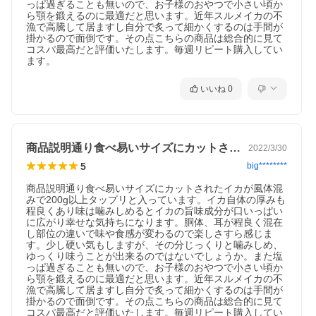
っぱ過ぎることも無いので、お子様のおやつで小さい頃か
ら顎を鍛えるのに最適だと思います。近年スルメイカの不
漁で高騰して居ますし自分で炙って細かくするのは手間が
掛かるので面倒です。その点こちらの商品は総合的に見て
コスパ最高だと評価いたします。毎週リピート購入してい
ます。
いいね
0
商品説明通り食べ易いサイズにカットされ…
2022/3/30
5
big********
商品説明通り食べ易いサイズにカットされたイカが風体混
みで200g以上タップリと入っています。イカ自体の厚みも
程良くあり味は噛みしめるとイカの旨味成分が口いっぱい
に広がり幸せな気持ちになります。胴体、耳が程良く混在
し部位の違いで味や食感が変わるので楽しさすら感じま
す。少し硬い気もしますが、その分じっくりと噛みしめ、
ゆっくり味うことが出来るのではないでしょうか。また塩
っぱ過ぎることも無いので、お子様のおやつで小さい頃か
ら顎を鍛えるのに最適だと思います。近年スルメイカの不
漁で高騰して居ますし自分で炙って細かくするのは手間が
掛かるので面倒です。その点こちらの商品は総合的に見て
コスパ最高だと評価いたします。毎週リピート購入してい