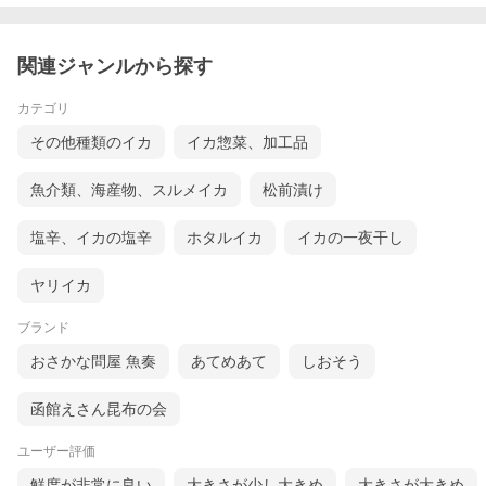
関連ジャンルから探す
カテゴリ
その他種類のイカ
イカ惣菜、加工品
魚介類、海産物、スルメイカ
松前漬け
塩辛、イカの塩辛
ホタルイカ
イカの一夜干し
ヤリイカ
ブランド
おさかな問屋 魚奏
あてめあて
しおそう
函館えさん昆布の会
ユーザー評価
鮮度が非常に良い
大きさが少し大きめ
大きさが大きめ