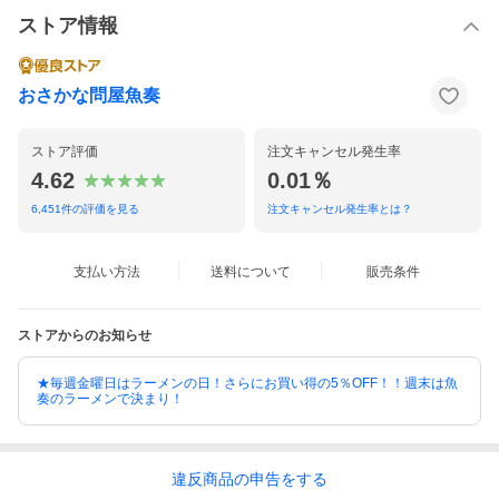
ストア情報
当店で商品加工を行う際にでる端材を使用した訳あり商品です。
中身は正規品と同じなので品質、味は問題なく、安心してお召し
上がりいただけます。
一度に食べきらなくても大丈夫なように、袋にはチャックがつい
おさかな問屋魚奏
ています。
酸化やカビを防ぐ脱酸素剤入りなので、作り立ての風味をそのま
まに保ちながら長期保存できます。
ストア評価
注文キャンセル発生率
4.62
0.01％
6,451
件の評価を見る
注文キャンセル発生率とは？
支払い方法
送料について
販売条件
ストアからのお知らせ
★毎週金曜日はラーメンの日！さらにお買い得の5％OFF！！週末は魚
奏のラーメンで決まり！
違反
商品の
申告をする