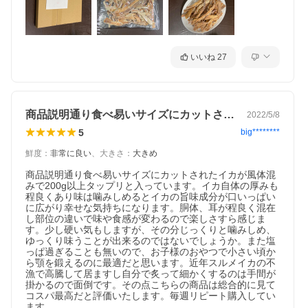
いいね
27
商品説明通り食べ易いサイズにカットされ…
2022/5/8
5
big********
鮮度
：
非常に良い
、
大きさ
：
大きめ
商品説明通り食べ易いサイズにカットされたイカが風体混
みで200g以上タップリと入っています。イカ自体の厚みも
程良くあり味は噛みしめるとイカの旨味成分が口いっぱい
に広がり幸せな気持ちになります。胴体、耳が程良く混在
し部位の違いで味や食感が変わるので楽しさすら感じま
す。少し硬い気もしますが、その分じっくりと噛みしめ、
ゆっくり味うことが出来るのではないでしょうか。また塩
っぱ過ぎることも無いので、お子様のおやつで小さい頃か
ら顎を鍛えるのに最適だと思います。近年スルメイカの不
漁で高騰して居ますし自分で炙って細かくするのは手間が
掛かるので面倒です。その点こちらの商品は総合的に見て
コスパ最高だと評価いたします。毎週リピート購入してい
ます。