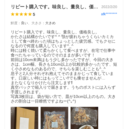
リピート購入です。味良し、量良し、価格…
2022/2/20
5
afk********
鮮度
：
良い
、
大きさ
：
大きめ
リピート購入です。味良し、量良し、価格良し。

かたさは結構かたいです^ ^ 顎が疲れちゃうくらいカミカ
ミして食べ終わった頃はちょっとした疲労感。でもクセに
なるので何度も購入しています^_^

時には軽く焼いて柔らかくして食べますが、在宅で仕事中
食べたちゃっているのでそのままが多いです！

前回は10cm未満はもう少し多かったですが、今回の大き
さは、1cm幅、長さも10cm以上が比較的多かったです、短
く小さめなものあるので、そちらを楽しむことも^_^

息子と2人分それぞれ抱えてそのままかじって食していま
す。口寂しい時にはもってこい‼︎でも痩せませんが…

またなくなりかけたら注文します❗️

真空パックで箱入りで届きます。うちのポストには入らず
手渡しされます。

写真3枚目は、袋が短い方で、皿が10cm以上のもの。大き
さの割合は一目瞭然ですよねー(^｡^)