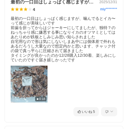
最初の一口目はしょっぱく感じますが、噛…
2025/12/31
4
miy********
最初の一口目はしょっぱく感じますが、噛んでるとイカ〜
って感じが美味しいです

前歯を折ってからはジャーキーにしてましたが、独特？の
ねっちゃり感に嫌悪する事になりイカのオツマミとしては
あたりめが鉄板としみじみ思い知らされました

自宅用なので形は気にしないしまあ中には個体差で外れも
あるだろうし大量なので想定内かと思います、チャック付
の袋で真っ平らに圧縮されて届きました

タイミングが良かったのか12/28購入12/30着、楽しみにし
0:18
いいね
5