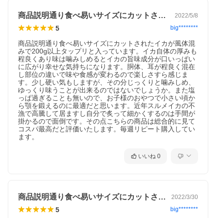
商品説明通り食べ易いサイズにカットされ…
2022/5/8
5
big********
商品説明通り食べ易いサイズにカットされたイカが風体混
みで200g以上タップリと入っています。イカ自体の厚みも
程良くあり味は噛みしめるとイカの旨味成分が口いっぱい
に広がり幸せな気持ちになります。胴体、耳が程良く混在
し部位の違いで味や食感が変わるので楽しさすら感じま
す。少し硬い気もしますが、その分じっくりと噛みしめ、
ゆっくり味うことが出来るのではないでしょうか。また塩
っぱ過ぎることも無いので、お子様のおやつで小さい頃か
ら顎を鍛えるのに最適だと思います。近年スルメイカの不
漁で高騰して居ますし自分で炙って細かくするのは手間が
掛かるので面倒です。その点こちらの商品は総合的に見て
コスパ最高だと評価いたします。毎週リピート購入してい
ます。
いいね
0
商品説明通り食べ易いサイズにカットされ…
2022/3/30
5
big********