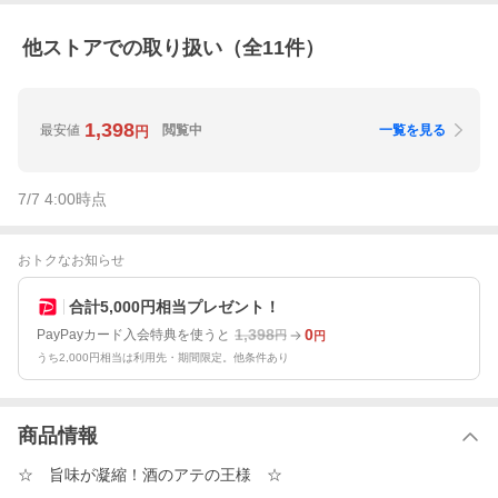
他ストアでの取り扱い（全
11
件）
1,398
最安値
閲覧中
一覧を見る
円
7/7 4:00
時点
おトクなお知らせ
合計5,000円相当プレゼント！
1,398
0
PayPayカード入会特典を使うと
円
円
うち2,000円相当は利用先・期間限定。他条件あり
商品情報
☆ 旨味が凝縮！酒のアテの王様 ☆