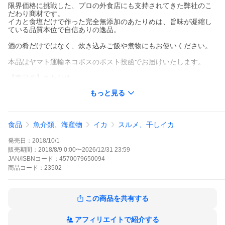
限界価格に挑戦した、プロの外食店にも支持されてきた弊社のこ
だわり商材です。
イカと食塩だけで作った完全無添加のあたりめは、旨味が凝縮し
ている品質本位で自信ありの逸品。
酒の肴だけではなく、炊き込みご飯や煮物にもお使いください。
本品はヤマト運輸ネコポスのポスト投函でお届けいたします。
【商品名】あたりめ
【内容量】200g
もっと見る
【原材料】いか、食塩
【加工地】中国
【賞味期限】商品に記載
【保存方法】直射日光、高温、多湿を避け、涼しい場所で保管し
食品
魚介類、海産物
イカ
スルメ、干しイカ
て下さい。開封後はできるだけお早めにお召し上がりください。
発売日：
2018/10/1
販売期間：
2018/8/9 0:00
〜
2026/12/31 23:59
JAN/ISBNコード：
4570079650094
商品
コード：
23502
この商品を共有する
アフィリエイトで紹介する