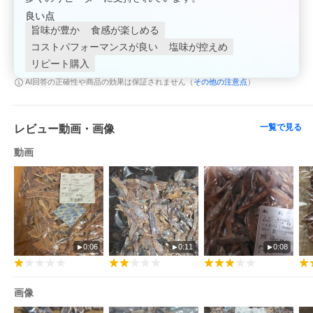
良い点
旨味が豊か
食感が楽しめる
コストパフォーマンスが良い
塩味が控えめ
リピート購入
その他の注意点
AI回答の正確性や商品の効果は保証されません（
）
一覧で見る
レビュー動画・画像
動画
0:06
0:11
0:08
画像