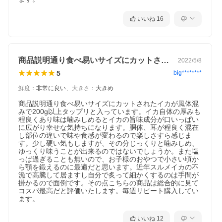
いいね
16
商品説明通り食べ易いサイズにカットされ…
2022/5/8
5
big********
鮮度
：
非常に良い
、
大きさ
：
大きめ
商品説明通り食べ易いサイズにカットされたイカが風体混
みで200g以上タップリと入っています。イカ自体の厚みも
程良くあり味は噛みしめるとイカの旨味成分が口いっぱい
に広がり幸せな気持ちになります。胴体、耳が程良く混在
し部位の違いで味や食感が変わるので楽しさすら感じま
す。少し硬い気もしますが、その分じっくりと噛みしめ、
ゆっくり味うことが出来るのではないでしょうか。また塩
っぱ過ぎることも無いので、お子様のおやつで小さい頃か
ら顎を鍛えるのに最適だと思います。近年スルメイカの不
漁で高騰して居ますし自分で炙って細かくするのは手間が
掛かるので面倒です。その点こちらの商品は総合的に見て
コスパ最高だと評価いたします。毎週リピート購入してい
ます。
いいね
12