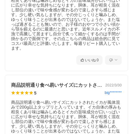
程良くあり味は噛みしめるとイカの旨味成分が口いっぱい
に広がり幸せな気持ちになります。胴体、耳が程良く混在
し部位の違いで味や食感が変わるので楽しさすら感じま
す。少し硬い気もしますが、その分じっくりと噛みしめ、
ゆっくり味うことが出来るのではないでしょうか。また塩
っぱ過ぎることも無いので、お子様のおやつで小さい頃か
ら顎を鍛えるのに最適だと思います。近年スルメイカの不
漁で高騰して居ますし自分で炙って細かくするのは手間が
掛かるので面倒です。その点こちらの商品は総合的に見て
コスパ最高だと評価いたします。毎週リピート購入してい
ます。
いいね
0
商品説明通り食べ易いサイズにカットされ…
2022/3/30
5
big********
商品説明通り食べ易いサイズにカットされたイカが風体混
みで200g以上タップリと入っています。イカ自体の厚みも
程良くあり味は噛みしめるとイカの旨味成分が口いっぱい
に広がり幸せな気持ちになります。胴体、耳が程良く混在
し部位の違いで味や食感が変わるので楽しさすら感じま
す。少し硬い気もしますが、その分じっくりと噛みしめ、
ゆっくり味うことが出来るのではないでしょうか。また塩