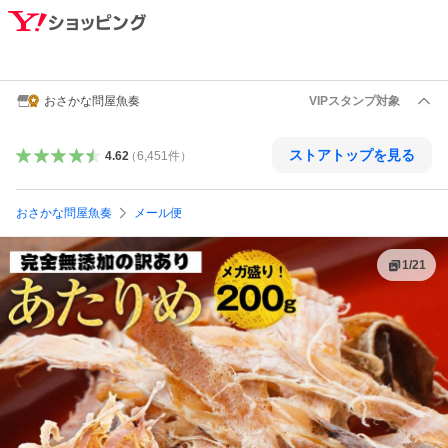
おさかな問屋魚奏
VIPスタンプ対象
ストアトップを見る
4.62
（
6,451
件
）
おさかな問屋魚奏
メール便
1
/
21