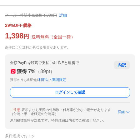
メーカー希望小売価格
1,980
円
詳細
29%OFF価格
1,398
円
送料無料
（
全国一律
）
条件により送料が異なる場合があります。
全額PayPay残高で支払い&LINEと連携で
内訳
獲得
7
%
（
89
pt）
獲得のうち6.5%は
利用先・期間限定
ログインして確認
ご注意
表示よりも実際の付与数・付与率が少ない場合があります
詳細
（付与上限、未確定の付与等）
原則税抜価格が対象です。特典詳細は内訳でご確認ください。
条件達成でおトク