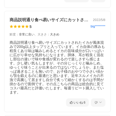
商品説明通り食べ易いサイズにカットされ…
2022/5/8
5
big********
鮮度
：
非常に良い
、
大きさ
：
大きめ
商品説明通り食べ易いサイズにカットされたイカが風体混
みで200g以上タップリと入っています。イカ自体の厚みも
程良くあり味は噛みしめるとイカの旨味成分が口いっぱい
に広がり幸せな気持ちになります。胴体、耳が程良く混在
し部位の違いで味や食感が変わるので楽しさすら感じま
す。少し硬い気もしますが、その分じっくりと噛みしめ、
ゆっくり味うことが出来るのではないでしょうか。また塩
っぱ過ぎることも無いので、お子様のおやつで小さい頃か
ら顎を鍛えるのに最適だと思います。近年スルメイカの不
漁で高騰して居ますし自分で炙って細かくするのは手間が
掛かるので面倒です。その点こちらの商品は総合的に見て
コスパ最高だと評価いたします。毎週リピート購入してい
ます。
いいね
6