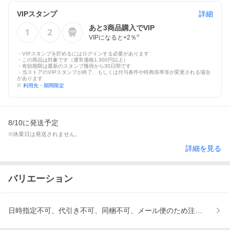
VIPスタンプ
詳細
あと
3
商品購入でVIP
VIPになると+
2
％
※
・VIPスタンプを貯めるにはログインする必要があります
・この商品は対象です（通常価格1,300円以上）
・有効期限は最新のスタンプ獲得から30日間です
・当ストアのVIPスタンプが終了、もしくは付与条件や特典倍率等が変更される場合
があります
※
利用先・期間限定
8/10に発送予定
※休業日は発送されません。
詳細を見る
バリエーション
日時指定不可、代引き不可、同梱不可、メール便のため注文後のキ