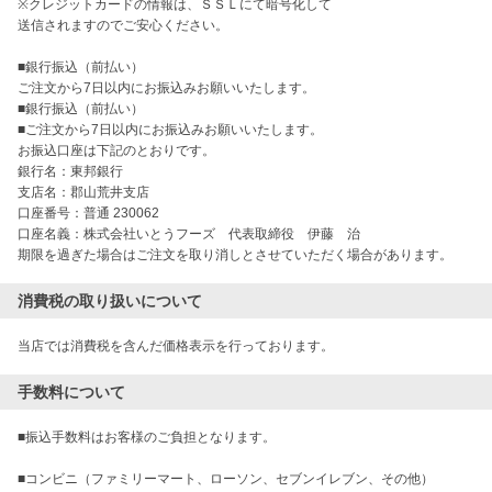
※クレジットカードの情報は、ＳＳＬにて暗号化して

送信されますのでご安心ください。

■銀行振込（前払い）

ご注文から7日以内にお振込みお願いいたします。

■銀行振込（前払い）

■ご注文から7日以内にお振込みお願いいたします。

お振込口座は下記のとおりです。

銀行名：東邦銀行

支店名：郡山荒井支店

口座番号：普通 230062

口座名義：株式会社いとうフーズ　代表取締役　伊藤　治

期限を過ぎた場合はご注文を取り消しとさせていただく場合があります。
消費税の取り扱いについて
当店では消費税を含んだ価格表示を行っております。
手数料について
■振込手数料はお客様のご負担となります。

■コンビニ（ファミリーマート、ローソン、セブンイレブン、その他）
