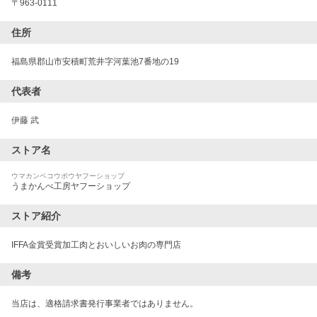
〒
963-0111
住所
福島県郡山市安積町荒井字河葉池7番地の19
代表者
伊藤 武
ストア名
ウマカンベコウボウヤフーショップ
うまかんべ工房ヤフーショップ
ストア紹介
IFFA金賞受賞加工肉とおいしいお肉の専門店
備考
当店は、適格請求書発行事業者ではありません。